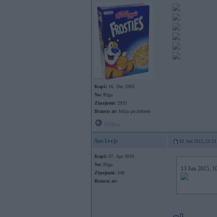
Kopš:
16. Dec 2005
No:
Rīga
Ziņojumi:
2933
Braucu ar:
foliju pa zobiem
Offline
Anc1rejs
30. Jun 2015, 21:51
Kopš:
07. Apr 2010
No:
Rīga
13 Jun 2015, 10
Ziņojumi:
348
Braucu ar: