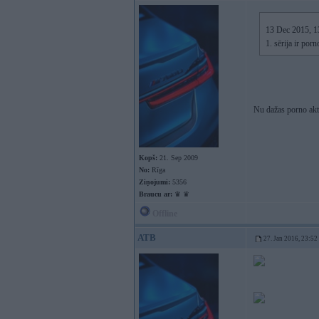
13 Dec 2015, 13
1. sērija ir por
Nu dažas porno aktr
Kopš:
21. Sep 2009
No:
Rīga
Ziņojumi:
5356
Braucu ar:
♛ ♛
Offline
ATB
27. Jan 2016, 23:52