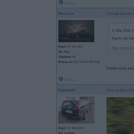
Offline
Bavarian
11. Mar 2016, 18:13
11 Mar 2016, 18:
Kapeec sho bri
Kopš:
19. Feb 2012
https://youtu.b
No:
Rīga
Ziņojumi:
68
Braucu ar:
323i E36 & 320i E30
Putekļu sūcējs kau
Offline
Papakarlo
13. Jun 2016, 23:05
Kopš:
26. Mar 2010
No:
Varakļāni