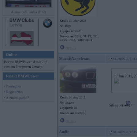
Alpina B7S Turbo (E12)
Kopš:
13. May 2002
No:
Rīga
Ziņojumi:
56481
Braucu ar:
S212, 911TT, 951,
635csi, NSX, Tillotson t4
Offline
Online
MazaisNapoleons
18. Jun 2015, 21:43
Pašreiz BMWPower skatās 288
viesi un 3 reģistrēti lietotāji.
Ienākt BMWPower
17 Jun 2015, 23
• Pieslēgties
• Reģistrēties
• Aizmirsi paroli?
Kopš:
14. Aug 2013
No:
Jelgava
Šitā super
Ziņojumi:
88
Braucu ar:
m50b25
Offline
Andic
30. Jun 2015, 21:39