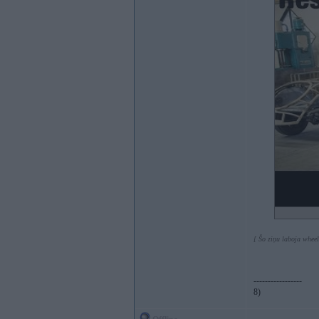
[ Šo ziņu laboja wheel
-----------------
8)