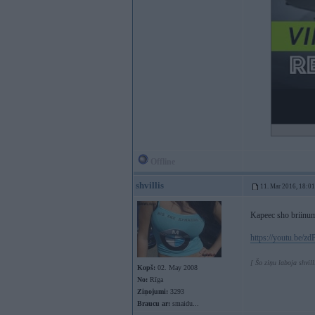
Offline
shvillis
11. Mar 2016, 18:01
Kapeec sho briinu
https://youtu.be/z
[ Šo ziņu laboja shvil
Kopš:
02. May 2008
No:
Rīga
Ziņojumi:
3293
Braucu ar:
smaidu...