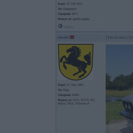
Kopš:
19. Feb 2011
No:
Daugavpils
Ziņojumi:
4671
Braucu ar:
gandrīz geļiku
Offline
edzulis
20. Oct 2016, 17:32
Kopš:
13. May 2002
No:
Rīga
Ziņojumi:
56481
Braucu ar:
S212, 911TT, 951,
635csi, NSX, Tillotson t4