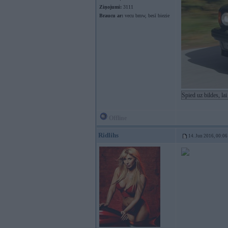
Ziņojumi:
3111
Braucu ar:
vecu bmw, besī biezie
Spied uz bildes, la
Offline
Ridlihs
14. Jun 2016, 00:06