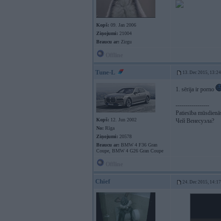
Kopš:
09. Jan 2006
Ziņojumi:
21004
Braucu ar:
Zirgu
Offline
Tune-L
13. Dec 2015, 13:24
1. sērija ir porno
-----------------
Patiesība mūsdienās
Kopš:
12. Jun 2002
Чей Венесуэла?
No:
Rīga
Ziņojumi:
20578
Braucu ar:
BMW 4 F36 Gran
Coupe, BMW 4 G26 Gran Coupe
Offline
Chief
24. Dec 2015, 14:17