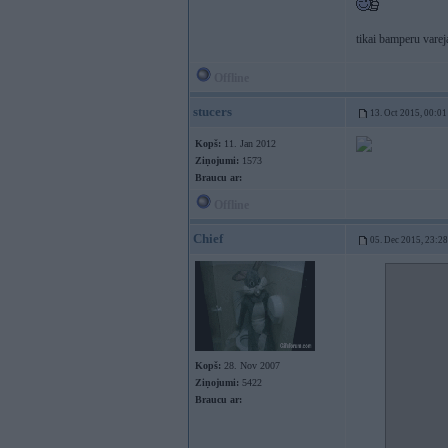
tikai bamperu vareja
Offline
stucers
13. Oct 2015, 00:01
Kopš:
11. Jan 2012
Ziņojumi:
1573
Braucu ar:
Offline
Chief
05. Dec 2015, 23:28
Kopš:
28. Nov 2007
Ziņojumi:
5422
Braucu ar: