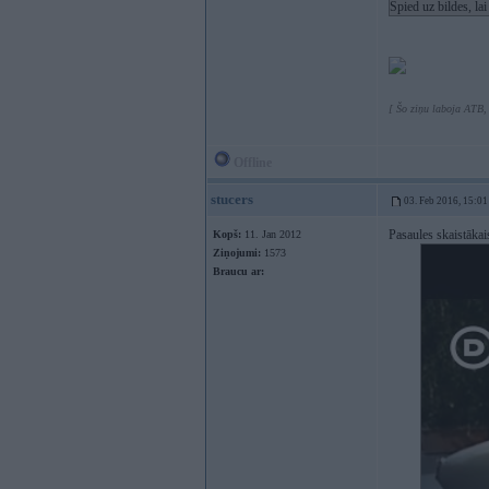
Spied uz bildes, la
[ Šo ziņu laboja ATB,
Offline
stucers
03. Feb 2016, 15:01
Pasaules skaistāka
Kopš:
11. Jan 2012
Ziņojumi:
1573
Braucu ar: