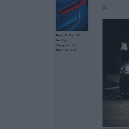
Kopš:
21. Sep 2009
No:
Rīga
Ziņojumi:
5356
Braucu ar:
♛ ♛