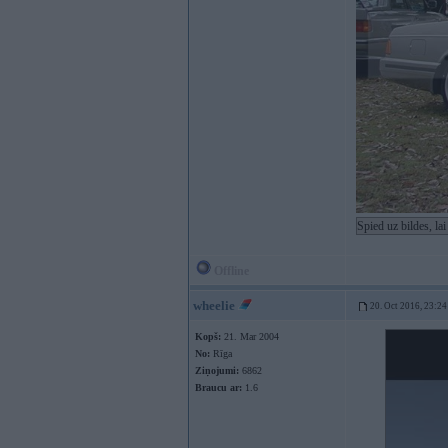
Spied uz bildes, la
Offline
wheelie
20. Oct 2016, 23:24
Kopš:
21. Mar 2004
No:
Rīga
Ziņojumi:
6862
Braucu ar:
1.6