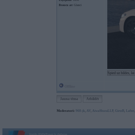
Braucu ar:
Glanci
Spied uz bildes, la
Offline
Jauna tēma
Atbildēt
Moderatori:
968-jk
,
AV
,
AiwaShuraLLP
,
GirtzB
,
Lafter
Vortāls BMWPower.lv darbojas