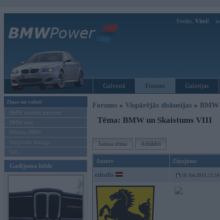
Sveiks,
Viesi!
Ie
Galvenā
Forums
Galerijas
Ziņas un raksti
Forums
»
Vispārējās diskusijas
»
BMW t
BMW modeļu jaunumi
Tēma: BMW un Skaistums VIII
BMW testi
Mēneša BMW
Sērijveida tūnings
Jauna tēma
Atbildēt
Vel...
Autors
Ziņojums
Gadījuma bilde
edzulis
18. Jun 2015, 21:16