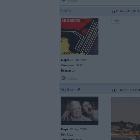
Offline
hustla
12. Nov 2016, 00:3
Links
Kopš:
28. Jun 2009
Ziņojumi:
3660
Braucu ar:
Offline
BigBear
31. Dec 2016, 14:09
Kopš:
09. Apr 2008
No:
Rīga
Ziņojumi:
1890