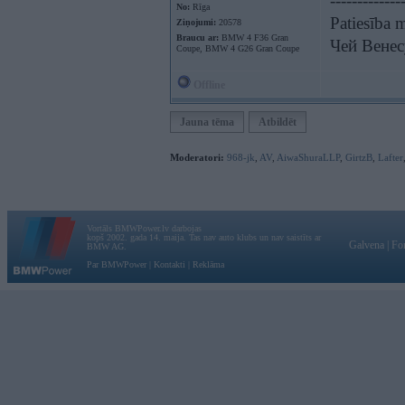
-------------
No:
Rīga
Patiesība m
Ziņojumi:
20578
Braucu ar:
BMW 4 F36 Gran
Чей Венес
Coupe, BMW 4 G26 Gran Coupe
Offline
Jauna tēma
Atbildēt
Moderatori:
968-jk
,
AV
,
AiwaShuraLLP
,
GirtzB
,
Lafter
Vortāls BMWPower.lv darbojas
kopš 2002. gada 14. maija. Tas nav auto klubs un nav saistīts ar
Galvena
|
Fo
BMW AG.
Par BMWPower
|
Kontakti
|
Reklāma