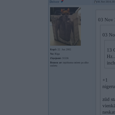
Driver
08. Nov 2014, 18
03 Nov 2
03 Nov
13 O
Kopš:
22. Jun 2002
No:
Rīga
Hz..
Ziņojumi:
31536
inch
Braucu ar:
iepirkuma ratiem pa alko
outletu
+1
nigeru
zūd st
vienkā
neskat