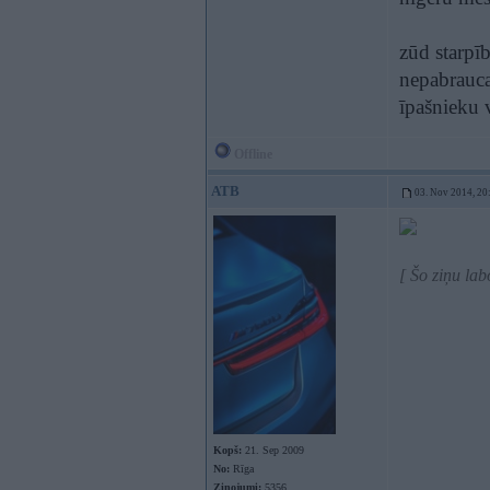
zūd starpīb
nepabrauca
īpašnieku 
Offline
ATB
03. Nov 2014, 20
[ Šo ziņu la
Kopš:
21. Sep 2009
No:
Rīga
Ziņojumi:
5356