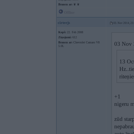
Braucu ar:
♛ ♛
Offline
cirteejs
03. Nov 2014, 23
Kopš:
22. Feb 2008
Ziņojumi:
612
Braucu ar:
Chevrolet Camaro V8
03 Nov 2
5.0L
13 Oct
Hz..ti
riteņi
+1
nigeru m
zūd starp
nepabrau
auto īpa