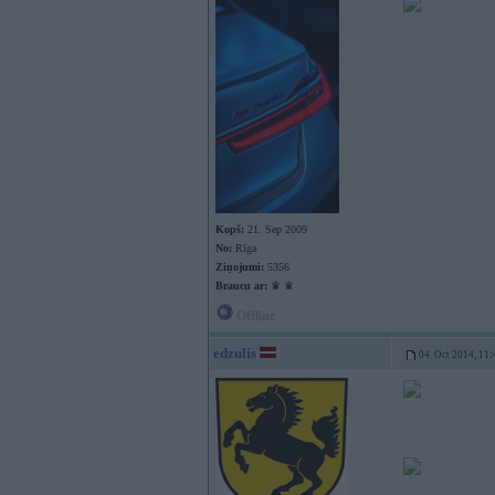
Kopš:
21. Sep 2009
No:
Rīga
Ziņojumi:
5356
Braucu ar:
♛ ♛
Offline
edzulis
04. Oct 2014, 11: