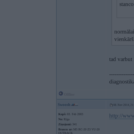
stanco
normālai
vienkārš
tad varbut 
-------------
diagnostik
Offline
Swoosh
08. Nov 2014, 21
Kopš:
03. Feb 2003
http://www
No:
Rīga
Ziņojumi:
341
Braucu ar:
M5 RC-20 Z3 VU-20
OUTBACK