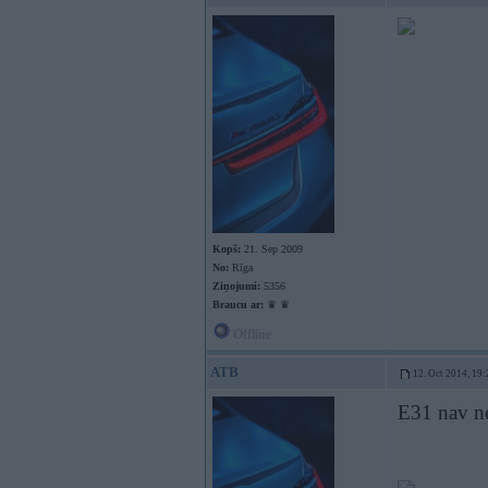
Kopš:
21. Sep 2009
No:
Rīga
Ziņojumi:
5356
Braucu ar:
♛ ♛
Offline
ATB
12. Oct 2014, 19:
E31 nav ne