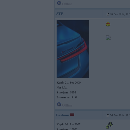
Offline
ATB
06. Sep 2014, 10:
Kopš:
21. Sep 2009
No:
Rīga
Ziņojumi:
5356
Braucu ar:
♛ ♛
Offline
Fashion
06. Sep 2014, 18:
Kopš:
06. Jun 2007
Ziņojumi:
15052