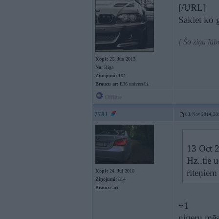
[/URL]
Sakiet ko g
[ Šo ziņu la
Kopš:
25. Jun 2013
No:
Rīga
Ziņojumi:
104
Braucu ar:
E36 universāli.
Offline
7781
03. Nov 2014, 20
13 Oct 2
Hz..tie u
riteņiem
Kopš:
24. Jul 2010
Ziņojumi:
814
Braucu ar:
+1
nigeru mēs