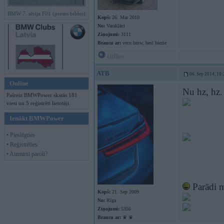
BMW 7. sērija F01 (preses bildes)
Kopš:
26. Mar 2010
No:
Varakļāni
Ziņojumi:
3111
Braucu ar:
vecu bmw, besī biezie
Offline
ATB
06. Sep 2014, 10:
Online
Nu hz, hz.
Pašreiz BMWPower skatās 181
viesi un 5 reģistrēti lietotāji.
Ienākt BMWPower
• Pieslēgties
• Reģistrēties
• Aizmirsi paroli?
Parādi m
Kopš:
21. Sep 2009
No:
Rīga
Ziņojumi:
5356
Braucu ar:
♛ ♛