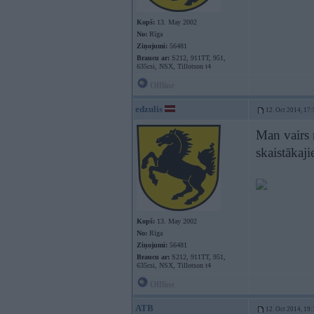
Kopš:
13. May 2002
No:
Rīga
Ziņojumi:
56481
Braucu ar:
S212, 911TT, 951,
635csi, NSX, Tillotson t4
Offline
edzulis
12. Oct 2014, 17:
Man vairs 
skaistākaj
Kopš:
13. May 2002
No:
Rīga
Ziņojumi:
56481
Braucu ar:
S212, 911TT, 951,
635csi, NSX, Tillotson t4
Offline
ATB
12. Oct 2014, 19: