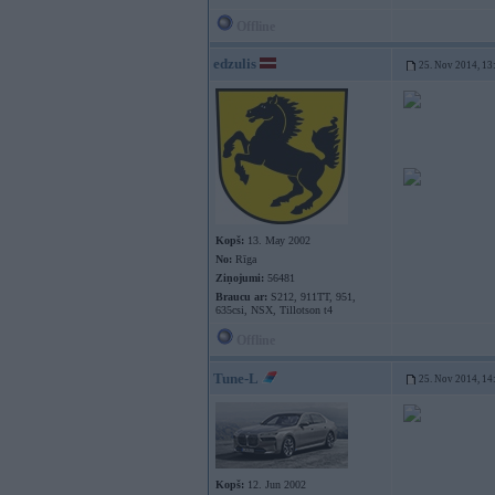
Offline
edzulis
25. Nov 2014, 13
Kopš:
13. May 2002
No:
Rīga
Ziņojumi:
56481
Braucu ar:
S212, 911TT, 951,
635csi, NSX, Tillotson t4
Offline
Tune-L
25. Nov 2014, 14
Kopš:
12. Jun 2002