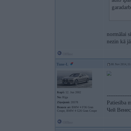
garadar
normālai si
nezin kā j
Offline
Tune-L
08. Nov 2014, 15
Kopš:
12. Jun 2002
-------------
No:
Rīga
Patiesība m
Ziņojumi:
20578
Braucu ar:
BMW 4 F36 Gran
Чей Венес
Coupe, BMW 4 G26 Gran Coupe
Offline