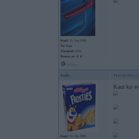
Kopš:
21. Sep 2009
No:
Rīga
Ziņojumi:
5356
Braucu ar:
♛ ♛
Offline
Andic
13. Oct 2014, 21:
Kaut ko sv
Kopš:
16. Dec 2005