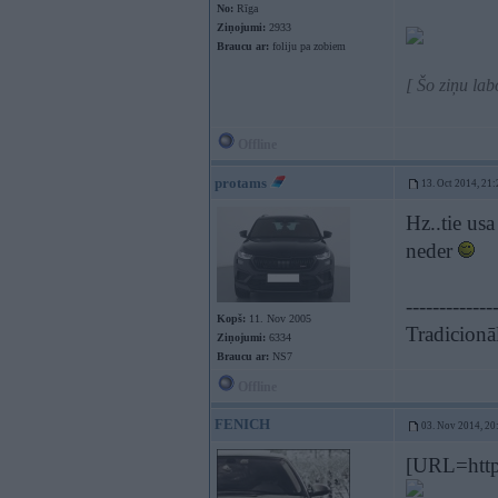
No:
Rīga
Ziņojumi:
2933
Braucu ar:
foliju pa zobiem
[ Šo ziņu la
Offline
protams
13. Oct 2014, 21:
Hz..tie usa
neder
-------------
Kopš:
11. Nov 2005
Tradicionāl
Ziņojumi:
6334
Braucu ar:
NS7
Offline
FENICH
03. Nov 2014, 20
[URL=http