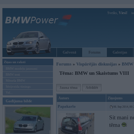
Sveiks,
Viesi!
Ie
Galvenā
Forums
Galerijas
Ziņas un raksti
Forums
»
Vispārējās diskusijas
»
BMW t
BMW modeļu jaunumi
Tēma: BMW un Skaistums VIII
BMW testi
Mēneša BMW
Sērijveida tūnings
Jauna tēma
Atbildēt
Vel...
Autors
Ziņojums
Gadījuma bilde
Papakarlo
06. Sep 2014, 00:
Sit mani no
tēma