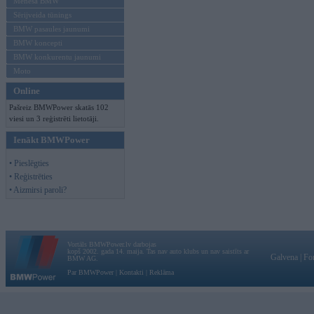
Mēneša BMW
Sērijveida tūnings
BMW pasaules jaunumi
BMW koncepti
BMW konkurentu jaunumi
Moto
Online
Pašreiz BMWPower skatās 102
viesi un 3 reģistrēti lietotāji.
Ienākt BMWPower
• Pieslēgties
• Reģistrēties
• Aizmirsi paroli?
Vortāls BMWPower.lv darbojas
kopš 2002. gada 14. maija. Tas nav auto klubs un nav saistīts ar
Galvena
|
Fo
BMW AG.
Par BMWPower
|
Kontakti
|
Reklāma