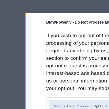
BMWPower.lv -
Do Not Process My
If you wish to opt-out of the
processing of your personal
targeted advertising by us
section to confirm your sel
opt-out request is proces
interest-based ads based o
us or personal information d
your opt-out. You may separ
disclosure of your personal
IAB’s list of downstream pa
Personal Data Processing Opt Outs