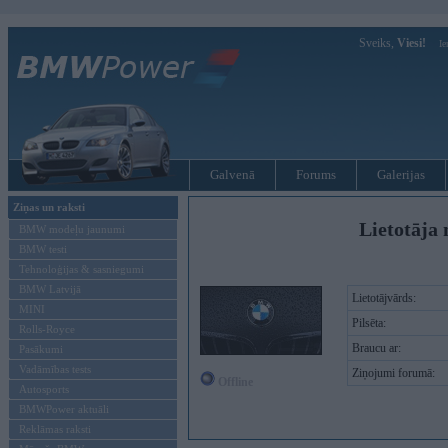
Sveiks,
Viesi!
Ie
Galvenā
Forums
Galerijas
Ziņas un raksti
Lietotāja 
BMW modeļu jaunumi
BMW testi
Tehnoloģijas & sasniegumi
BMW Latvijā
Lietotājvārds:
MINI
Pilsēta:
Rolls-Royce
Braucu ar:
Pasākumi
Vadāmības tests
Ziņojumi forumā:
Offline
Autosports
BMWPower aktuāli
Reklāmas raksti