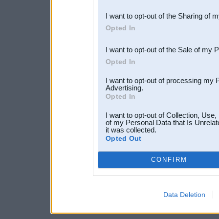
also be disclosed by us to 
I want to opt-out of the Sharing of 
Downstream Participants
th
Opted In
third parties.
I want to opt-out of the Sale of my 
Opted In
I want to opt-out of processing my 
Advertising.
Opted In
I want to opt-out of Collection, Use
of my Personal Data that Is Unrelat
it was collected.
Opted Out
CONFIRM
Data Deletion