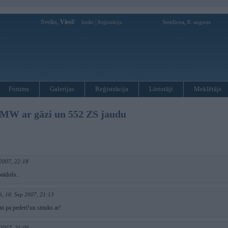
Sveiks,
Viesi!
|
Sestdiena, 8. augusts
Ienākt
Reģistrācija
Forums
Galerijas
Reģistrācija
Lietotāji
Meklētājs
 BMW ar gāzi un 552 ZS jaudu
 2007, 22:18
baidošs..
S
,
10. Sep 2007, 21:13
un pa pederi!un smuks ar!
 2007, 21:06