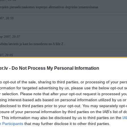
rojekts pieraada naakotnes iespeejas alternatiivas degvielas izmantoshanaa.
007, 20:59
Sep 2007, 20:37
 nebūtu latvietis ja kaut ko nenodirstu no A līdz Z .
007, 20:05
Dullais", savādāk izlasot šo viņš sajuks prātā
.lv -
Do Not Process My Personal Information
 2007, 19:56
m ?? jaunnaas sniceles ???
to opt-out of the sale, sharing to third parties, or processing of your per
i ahujenaakie
formation for targeted advertising by us, please use the below opt-out s
r selection. Please note that after your opt-out request is processed y
2007, 19:00
eing interest-based ads based on personal information utilized by us or
u gan ar gaazi
disclosed to third parties prior to your opt-out. You may separately opt-
losure of your personal information by third parties on the IAB’s list of
 gan no gaazes gan benziina??
. This information may also be disclosed by us to third parties on the
IA
a gaazes iesmidzinaashanas sisteema virsuu?
Participants
that may further disclose it to other third parties.