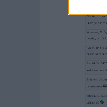
salons gan taadaa 
Norkis
,
10. Sep 
un ko par sho teik
Whazaaa
,
10. Se
domāju, ka dzīvē i
Arach
,
10. Sep 2
nu kas tas pa ānus
AV
,
10. Sep 2007
kadelj nav noradit
Ekimons
,
10. Se
gaaaaaaaaaaze
tomick
,
10. Sep 
velkom LG