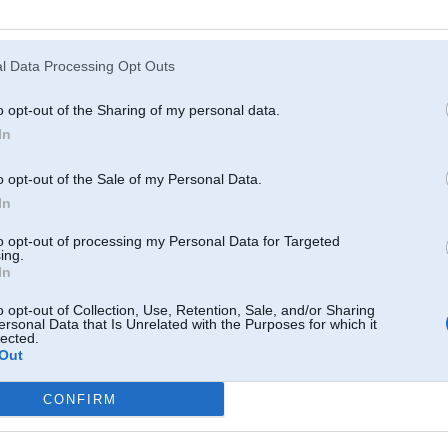
 Sep 2007, 18:57
isti! Vēl pilnai laimei vajag hibrīdu
l Data Processing Opt Outs
2007, 18:18
o opt-out of the Sharing of my personal data.
In
rni
07, 17:58
o opt-out of the Sale of my Personal Data.
In
 sapnis piepildijies, bmw uz gaazes
DD
vares smieties par tiem bmw kas uz gazi iet?
to opt-out of processing my Personal Data for Targeted
ing.
 2007, 17:57
In
o opt-out of Collection, Use, Retention, Sale, and/or Sharing
ersonal Data that Is Unrelated with the Purposes for which it
p 2007, 17:55
lected.
Out
rējie spārni so-so, bet dzīvē būtu :shock:
CONFIRM
 2007, 17:38
uns