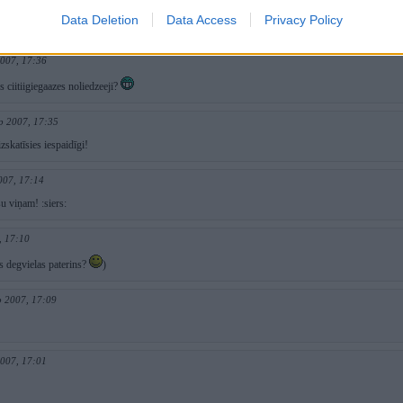
"interesantaa" kraasaa!
Data Deletion
Data Access
Privacy Policy
2007, 17:36
s ciitiigiegaazes noliedzeeji?
p 2007, 17:35
zskatīsies iespaidīgi!
007, 17:14
u viņam! :siers:
, 17:10
s degvielas paterins?
)
p 2007, 17:09
2007, 17:01