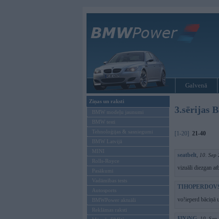
Galvenā
Ziņas un raksti
3.sērijas
BMW modeļu jaunumi
BMW testi
Tehnoloģijas & sasniegumi
[1-20]
21-40
BMW Latvijā
MINI
seatbelt
,
10. Sep
Rolls-Royce
vizuāli diezgan at
Pasākumi
Vadāmības tests
TIHOPERDOV
Autosports
vo!ieperd bāciņā 
BMWPower aktuāli
Reklāmas raksti
FlYiNG
,
10. Sep