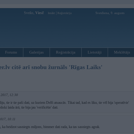
Sveiks,
Viesi!
|
Svetdiena, 9. augusts
Ienākt
Reģistrācija
Forums
Galerijas
Reģistrācija
Lietotāji
Meklētājs
v citē arī snobu žurnāls 'Rīgas Laiks'
 2017, 12:30
iju, tie ir tie paši dati, uz kuriem Delfi atsaucās. Tikai tad, kad es liku, tie vēl bija 'operatīvie'
iski laida ārā, tie bija jau 'verificētie' dati.
2017, 10:11
a, ka beidzot sasniegts miljons, bimmer dati rada, ka tas sasniegts agrak.