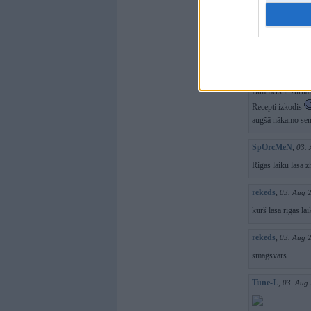
Par ko ir šis raks
spriedelējuši.
Nākamajam rakstam
Arsmens
,
03. Au
Bimmers ir žurnāl
Recepti izkodis
augšā nākamo sen
SpOrcMeN
,
03. 
Rigas laiku lasa z
rekeds
,
03. Aug 
kurš lasa rīgas lai
rekeds
,
03. Aug 
smagsvars
Tune-L
,
03. Aug