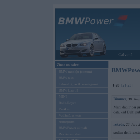
Galvenā
Ziņas un raksti
BMWPower.l
BMW modeļu jaunumi
BMW testi
Tehnoloģijas & sasniegumi
1-20
[21-23]
BMW Latvijā
MINI
Bimmer
,
30. Aug
Rolls-Royce
Mani dati ir par jūl
Pasākumi
dati, kad Delfi publ
Vadāmības tests
Autosports
rekeds
,
23. Aug 
BMWPower aktuāli
sodien delfi rakst
Reklāmas raksti