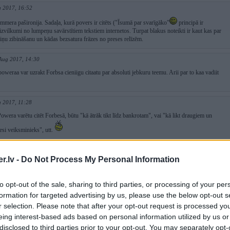
g 2017, 16:52
Bimmera pašironija. Sadaļa, kurā povers ir citēts ("Īsumā par svarīgāko"
principā ir
 izvilkumi no lumpeņu savārstītiem tekstiem internetos. Turpat blakus noteikti ir kaut kas par
piņu zibināšanu un kādas bezsatura frāzes no preses relīzēm.
Aug 2017, 14:30
weraa var uzrakt Forbsa cieniigu citaatu par absoluti jebkuru teemu. Arii par to kaa vadiit
g 2017, 11:28
owera varētu citēt Forbesā, būtu "kā ātrāk tikt līdz bankrotam", vai "kā likt draugiem un
esi veiksminieks", utt.
2017, 21:48
.lv -
Do Not Process My Personal Information
s tā diena kad arī Forbesā citēs powera komentus(ceru ka manējos)
to opt-out of the sale, sharing to third parties, or processing of your per
g 2017, 21:01
formation for targeted advertising by us, please use the below opt-out s
sīts zilo kultūras žurnāls
r selection. Please note that after your opt-out request is processed y
eing interest-based ads based on personal information utilized by us or
017, 16:25
disclosed to third parties prior to your opt-out. You may separately opt-