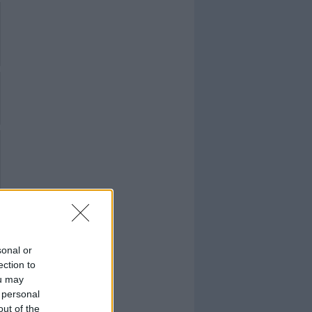
sonal or
ection to
ou may
 personal
out of the