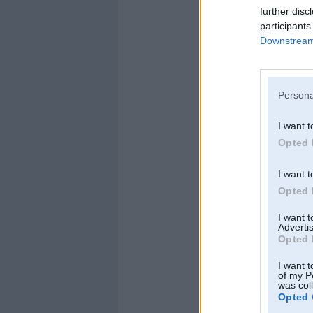
labojums - kartin
further disc
participants
karro
,
03. Aug 2
Downstream 
@hubloc
cos
pirms krietna laik
izdevums, tur bij
Persona
Bimmer
,
03. Aug
Pieņemšu atvainoša
I want t
saskaitītais):
Opted 
Epix
,
03. Aug 20
I want t
Opted 
''sākot ar vienkār
auditorija
I want 
Advertis
walder
,
03. Aug 
Opted 
Nākamais Bimmera 
pieķertajām jaunk
I want t
gaņģī...
of my P
was col
Opted 
artys
,
03. Aug 20