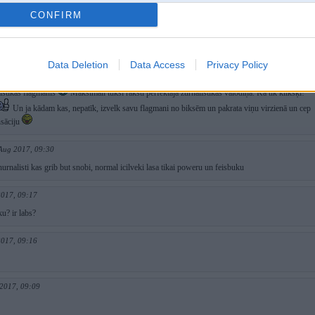
ts?
bezsakars...būtu kādu interesantu interviju uzblizuši, nevis par izrautu no posta frāzi
CONFIRM
 jābūt, kā šīrs darbināja Līgu Akmentiņu Biķernieku mežā, jo tā savlaicīgi neatdeva piecīti.
Data Deletion
Data Access
Privacy Policy
g 2017, 10:04
istikas flagmanis
Maksimāli tukši raksti perfektajā žurnālistikas valodiņā. Ka tik klikšķi!
Un ja kādam kas, nepatīk, izvelk savu flagmani no biksēm un pakrata viņu virzienā un cep
sāciju
Aug 2017, 09:30
hurnalisti kas grib but snobi, normal icilveki lasa tikai poweru un feisbuku
2017, 09:17
ku? ir labs?
2017, 09:16
 2017, 09:09