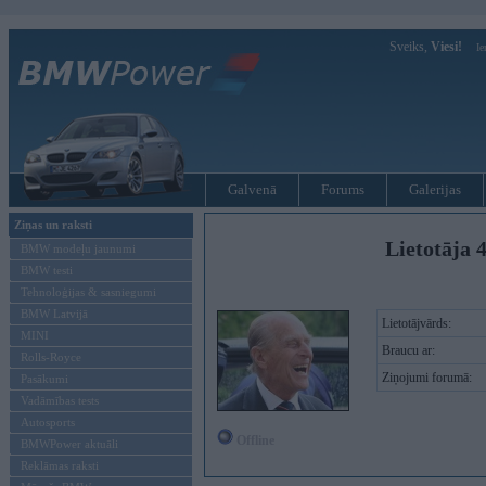
Sveiks,
Viesi!
Ie
Galvenā
Forums
Galerijas
Ziņas un raksti
Lietotāja 
BMW modeļu jaunumi
BMW testi
Tehnoloģijas & sasniegumi
BMW Latvijā
Lietotājvārds:
MINI
Braucu ar:
Rolls-Royce
Ziņojumi forumā:
Pasākumi
Vadāmības tests
Autosports
Offline
BMWPower aktuāli
Reklāmas raksti