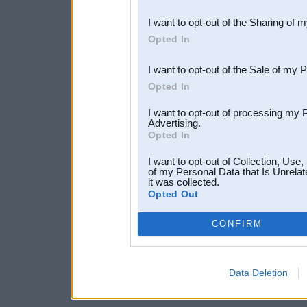
also be disclosed by us to 
I want to opt-out of the Sharing of 
Downstream Participants
th
Opted In
third parties.
I want to opt-out of the Sale of my 
Opted In
I want to opt-out of processing my 
Advertising.
Opted In
I want to opt-out of Collection, Use
of my Personal Data that Is Unrelat
it was collected.
Opted Out
CONFIRM
Data Deletion