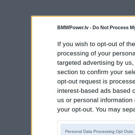
BMWPower.lv -
Do Not Process My
If you wish to opt-out of the
processing of your personal
targeted advertising by us
section to confirm your sel
opt-out request is proces
interest-based ads based o
us or personal information d
your opt-out. You may separ
disclosure of your personal
IAB’s list of downstream pa
Personal Data Processing Opt Outs