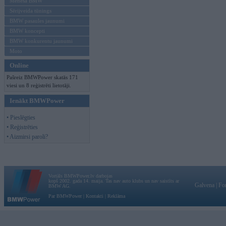
Mēneša BMW
Sērijveida tūnings
BMW pasaules jaunumi
BMW koncepti
BMW konkurentu jaunumi
Moto
Online
Pašreiz BMWPower skatās 171
viesi un 8 reģistrēti lietotāji.
Ienākt BMWPower
• Pieslēgties
• Reģistrēties
• Aizmirsi paroli?
Vortāls BMWPower.lv darbojas
kopš 2002. gada 14. maija. Tas nav auto klubs un nav saistīts ar
Galvena
|
Fo
BMW AG.
Par BMWPower
|
Kontakti
|
Reklāma