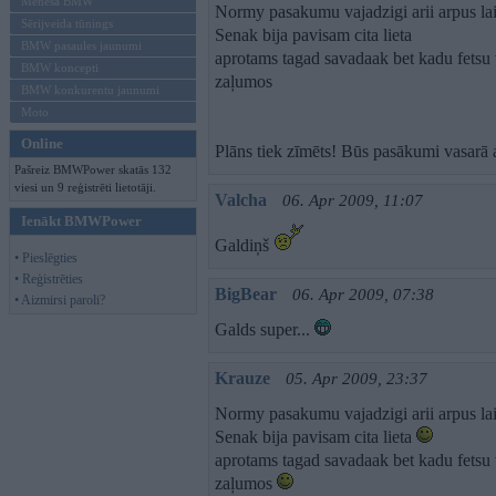
Mēneša BMW
Normy pasakumu vajadzigi arii arpus lai
Sērijveida tūnings
Senak bija pavisam cita lieta
BMW pasaules jaunumi
aprotams tagad savadaak bet kadu fetsu 
BMW koncepti
zaļumos
BMW konkurentu jaunumi
Moto
Online
Plāns tiek zīmēts! Būs pasākumi vasarā ar
Pašreiz BMWPower skatās 132
viesi un 9 reģistrēti lietotāji.
Valcha
06. Apr 2009, 11:07
Ienākt BMWPower
Galdiņš
• Pieslēgties
• Reģistrēties
BigBear
06. Apr 2009, 07:38
• Aizmirsi paroli?
Galds super...
Krauze
05. Apr 2009, 23:37
Normy pasakumu vajadzigi arii arpus lai
Senak bija pavisam cita lieta
aprotams tagad savadaak bet kadu fetsu 
zaļumos