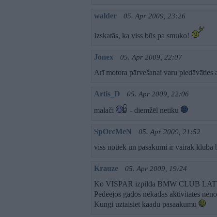
walder
05. Apr 2009, 23:26
Izskatās, ka viss būs pa smuko!
Jonex
05. Apr 2009, 22:07
Arī motora pārvešanai varu piedāvāties
Artis_D
05. Apr 2009, 22:06
malači
- diemžēl netiku
SpOrcMeN
05. Apr 2009, 21:52
viss notiek un pasakumi ir vairak kluba
Krauze
05. Apr 2009, 19:24
Ko VISPAR izpilda BMW CLUB LAT
Pedeejos gados nekadas aktivitates neno
Kungi uztaisiet kaadu pasaakumu