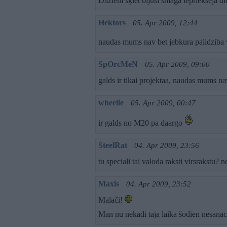
Dažiem šķiet bijusi smaga iepriekšējā d
Hektors
05. Apr 2009, 12:44
naudas mums nav bet jebkura palidzib
SpOrcMeN
05. Apr 2009, 09:00
galds ir tikai projektaa, naudas mums na
wheelie
05. Apr 2009, 00:47
ir galds no M20 pa daargo
SteelRat
04. Apr 2009, 23:56
tu speciali tai valoda raksti virsrakstu? n
Maxis
04. Apr 2009, 23:52
Malači!
Man nu nekādi tajā laikā šodien nesanāc