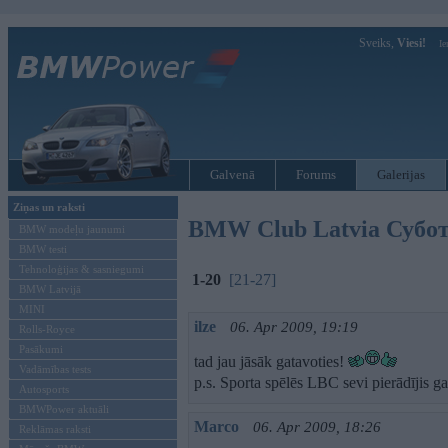
Sveiks,
Viesi!
Ie
Galvenā
Forums
Galerijas
Ziņas un raksti
BMW Club Latvia Субо
BMW modeļu jaunumi
BMW testi
Tehnoloģijas & sasniegumi
1-20
[21-27]
BMW Latvijā
MINI
ilze
06. Apr 2009, 19:19
Rolls-Royce
Pasākumi
tad jau jāsāk gatavoties!
Vadāmības tests
p.s. Sporta spēlēs LBC sevi pierādījis g
Autosports
BMWPower aktuāli
Marco
06. Apr 2009, 18:26
Reklāmas raksti