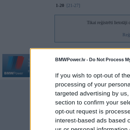
1-20
[21-27]
Tikai reģistrēti lietotāj
Reģi
BMWPower.lv -
Do Not Process My
Vortāls BMWPower.lv darbojas
kopš 2002. gada 14. maija. Tas nav auto klubs un nav saistīts ar
Galvena
|
Fo
BMW AG.
Par BMWPower
|
Kontakti
|
Reklāma
If you wish to opt-out of the
processing of your personal
targeted advertising by us
section to confirm your sel
opt-out request is proces
interest-based ads based o
us or personal information d