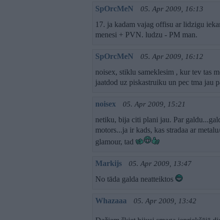
SpOrcMeN
05. Apr 2009, 16:13
17. ja kadam vajag offisu ar lidzigu ie
menesi + PVN. ludzu - PM man.
SpOrcMeN
05. Apr 2009, 16:12
noisex, stiklu sameklesim , kur tev tas m
jaatdod uz piskastruiku un pec tma jau
noisex
05. Apr 2009, 15:21
netiku, bija citi plani jau. Par galdu...
motors...ja ir kads, kas stradaa ar metalu
glamour, tad
Markijs
05. Apr 2009, 13:47
No tāda galda neatteiktos
Whazaaa
05. Apr 2009, 13:42