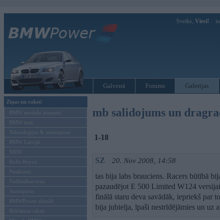
Sveiks,
Viesi!
Ie
Galvenā
Forums
Galerijas
Ziņas un raksti
mb salidojums un dragr
BMW modeļu jaunumi
BMW testi
Tehnoloģijas & sasniegumi
1-18
BMW Latvijā
MINI
SZ
20. Nov 2008, 14:58
Rolls-Royce
Pasākumi
tas bija labs brauciens. Racers būtībā bij
Vadāmības tests
pazaudējot E 500 Limited W124 versijai,
Autosports
finālā staru deva savādāk, iepriekš par 
BMWPower aktuāli
bija jubielja, īpaši nestrīdējāmies un u
Reklāmas raksti