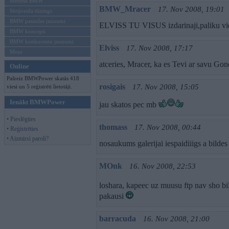
Mēneša BMW
BMW_Mracer
17. Nov 2008, 19:01
Sērijveida tūnings
BMW pasaules jaunumi
ELVISS TU VISUS izdarinaji,paliku vie
BMW koncepti
BMW konkurentu jaunumi
Elviss
17. Nov 2008, 17:17
Moto
atceries, Mracer, ka es Tevi ar savu Go
Online
Pašreiz BMWPower skatās 418
rosigais
17. Nov 2008, 15:05
viesi un 5 reģistrēti lietotāji.
Ienākt BMWPower
jau skatos pec mb
• Pieslēgties
thomass
17. Nov 2008, 00:44
• Reģistrēties
• Aizmirsi paroli?
nosaukums galerijai iespaidiiigs a bildes
MOnk
16. Nov 2008, 22:53
loshara, kapeec uz muusu ftp nav sho b
pakausi
barracuda
16. Nov 2008, 21:00