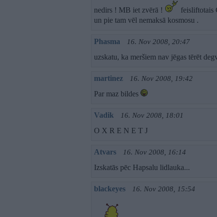
nedirs ! MB iet zvērā !
feisliftotai
un pie tam vēl nemaksā kosmosu .
Phasma
16. Nov 2008, 20:47
uzskatu, ka meršiem nav jēgas tērēt degvi
martinez
16. Nov 2008, 19:42
Par maz bildes
Vadik
16. Nov 2008, 18:01
O X R E N E T J
Atvars
16. Nov 2008, 16:14
Izskatās pēc Hapsalu lidlauka...
blackeyes
16. Nov 2008, 15:54