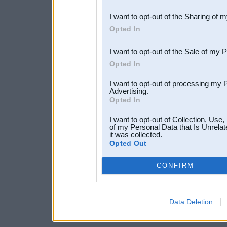
also be disclosed by us to 
I want to opt-out of the Sharing of 
Downstream Participants
th
Opted In
third parties.
I want to opt-out of the Sale of my 
Opted In
I want to opt-out of processing my 
Advertising.
Opted In
I want to opt-out of Collection, Use
of my Personal Data that Is Unrelat
it was collected.
Opted Out
CONFIRM
Data Deletion