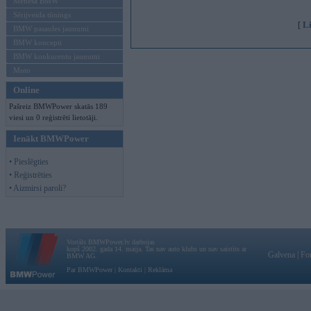
Mēneša BMW
Sērijveida tūnings
L
[
BMW pasaules jaunumi
BMW koncepti
BMW konkurentu jaunumi
Moto
Online
Pašreiz BMWPower skatās 189
viesi un 0 reģistrēti lietotāji.
Ienākt BMWPower
• Pieslēgties
• Reģistrēties
• Aizmirsi paroli?
Vortāls BMWPower.lv darbojas
kopš 2002. gada 14. maija. Tas nav auto klubs un nav saistīts ar
Galvena
|
Fo
BMW AG.
Par BMWPower
|
Kontakti
|
Reklāma