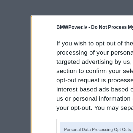
BMWPower.lv -
Do Not Process My
If you wish to opt-out of the
processing of your personal
targeted advertising by us
section to confirm your sel
opt-out request is proces
interest-based ads based o
us or personal information d
your opt-out. You may separ
disclosure of your personal
IAB’s list of downstream pa
Personal Data Processing Opt Outs