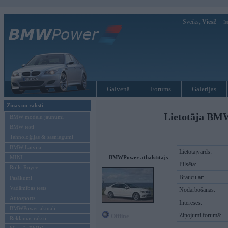
Sveiks,
Viesi!
Ie
Galvenā
Forums
Galerijas
Ziņas un raksti
Lietotāja BM
BMW modeļu jaunumi
BMW testi
Tehnoloģijas & sasniegumi
BMW Latvijā
Lietotājvārds:
MINI
BMWPower atbalstītājs
Pilsēta:
Rolls-Royce
Braucu ar:
Pasākumi
Vadāmības tests
Nodarbošanās:
Autosports
Intereses:
BMWPower aktuāli
Ziņojumi forumā:
Offline
Reklāmas raksti