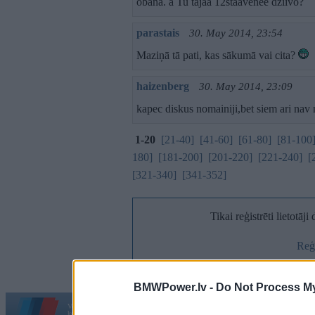
obana. a Tu tajaa 12staavenee dziivo?
parastais
30. May 2014, 23:54
Maziņā tā pati, kas sākumā vai cita?
haizenberg
30. May 2014, 23:09
kapec diskus nomainiji,bet siem ari nav n
1-20
[21-40]
[41-60]
[61-80]
[81-100
180]
[181-200]
[201-220]
[221-240]
[
[321-340]
[341-352]
Tikai reģistrēti lietotāj
Reģi
BMWPower.lv -
Do Not Process My
Vortāls BMWPower.lv darbojas
kopš 2002. gada 14. maija. Tas nav auto klubs un nav saistīts ar