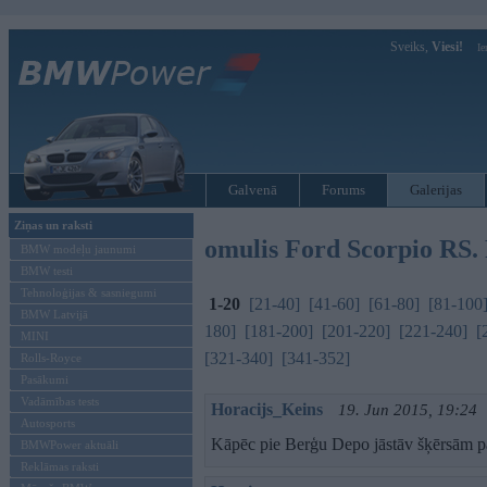
Sveiks,
Viesi!
Ie
Galvenā
Forums
Galerijas
Ziņas un raksti
omulis Ford Scorpio RS. 
BMW modeļu jaunumi
BMW testi
Tehnoloģijas & sasniegumi
1-20
[21-40]
[41-60]
[61-80]
[81-100
BMW Latvijā
180]
[181-200]
[201-220]
[221-240]
[
MINI
[321-340]
[341-352]
Rolls-Royce
Pasākumi
Vadāmības tests
Horacijs_Keins
19. Jun 2015, 19:24
Autosports
Kāpēc pie Berģu Depo jāstāv šķērsām pār
BMWPower aktuāli
Reklāmas raksti