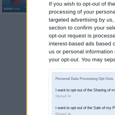
Galvena
|
Fo
BMW AG.
If you wish to opt-out of the
Par BMWPower
|
Kontakti
|
Reklāma
processing of your personal
targeted advertising by us
section to confirm your sel
opt-out request is proces
interest-based ads based o
us or personal information d
your opt-out. You may separ
disclosure of your personal
IAB’s list of downstream pa
Personal Data Processing Opt Outs
also be disclosed by us to 
I want to opt-out of the Sharing of 
Downstream Participants
th
Opted In
third parties.
I want to opt-out of the Sale of my 
Opted In