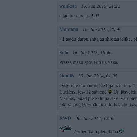
wanksta
16. Jun 2015, 21:22
a tad tur nav tas 2.9?
Montana
16. Jun 2015, 20:46
+1 taadu darbu shitajaa shrotaa ielikt , pi
Solo
16. Jun 2015, 18:40
Prasās mazu spoilerīti uz vāka.
Omulis
30. Jun 2014, 01:05
Diski nav nomainīti, šie bija uzlikti uz T
Luciferz, jes- 12 stāvenē
Un jāsveicin
Martins, tagad pie kalniņa stāv- vari pie
Ok, vajadg izdomāt kko. Jo kas zin, kas 
RWD
06. Jun 2014, 12:30
Domenikam pieGdiena