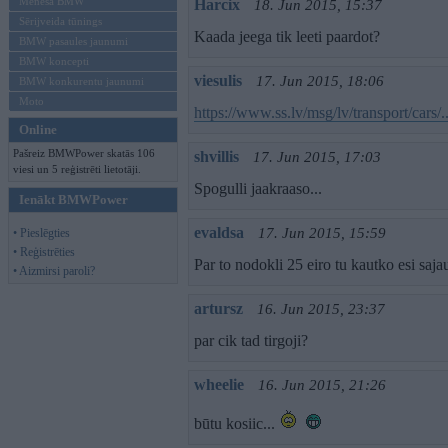
Mēneša BMW
Harcix
18. Jun 2015, 15:37
Sērijveida tūnings
Kaada jeega tik leeti paardot?
BMW pasaules jaunumi
BMW koncepti
viesulis
17. Jun 2015, 18:06
BMW konkurentu jaunumi
Moto
https://www.ss.lv/msg/lv/transport/cars/.
Online
Pašreiz BMWPower skatās 106
shvillis
17. Jun 2015, 17:03
viesi un 5 reģistrēti lietotāji.
Spogulli jaakraaso...
Ienākt BMWPower
evaldsa
17. Jun 2015, 15:59
• Pieslēgties
• Reģistrēties
Par to nodokli 25 eiro tu kautko esi saja
• Aizmirsi paroli?
artursz
16. Jun 2015, 23:37
par cik tad tirgoji?
wheelie
16. Jun 2015, 21:26
būtu kosiic...