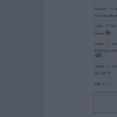
Ekimons
17. 
super. tik malka j
rucha
17. May 
Cmuxx!!
)
jvanks
17. May
Krasa super, izska
edzulis
17. May
Dj - labs! :P
1-20
[21-32]