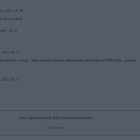
May 2007, 10:38
āizvāc no salona
2007, 10:31
 2007, 10:23
tas loti labi, vienigi - koka apdares elementi salona kauka neiet kopa ar EMM ideju...parejais
 2007, 10:17
Tikai reģistrēti lietotāji drīkst pievienot komentārus
Reģistrēties