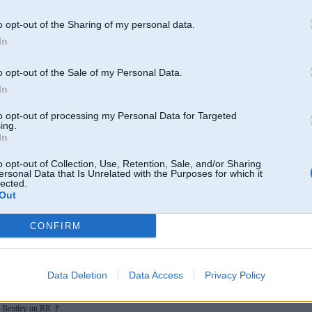
y 2007, 15:25
o opt-out of the Sharing of my personal data.
mes jautājums....
In
 2007, 14:36
o opt-out of the Sale of my Personal Data.
 krāsa nosaka Individual... Krāsa the best īstenībā...
In
May 2007, 14:18
to opt-out of processing my Personal Data for Targeted
viduāļa? krāsa?
ing.
In
May 2007, 14:06
o opt-out of Collection, Use, Retention, Sale, and/or Sharing
ersonal Data that Is Unrelated with the Purposes for which it
lected.
Out
7. May 2007, 13:00
nav nieka 29 k EUR
CONFIRM
y 2007, 10:53
 nestāv līdz, bet šis ar smuks pelēkais
Data Deletion
Data Access
Privacy Policy
 2007, 10:47
i Bentley un RR :P