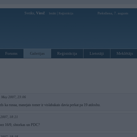
Sveiks,
Viesi!
|
Piektdiena, 7. augusts
Ienākt
Reģistrācija
Forums
Galerijas
Reģistrācija
Lietotāji
Meklētājs
. May 2007, 23:06
iels ka runaa, manejais tomer ir vislabakais davia perkat pa 19 atdoshu.
 2007, 18:21
bez 16/9, shtorkas un PDC?
 2007, 18:18