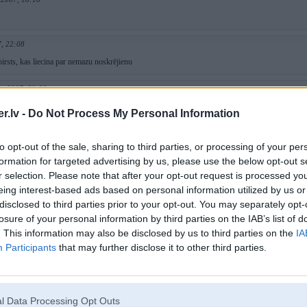
, 22:08
irsts, kas liecina par nemazu noskrējienu
ay 2007, 21:00
l nav tikai krāsa, arī ir visādas Individual alkantaras priekšā pakaļā u.tml.
.lv -
Do Not Process My Personal Information
 2007, 18:44
to opt-out of the sale, sharing to third parties, or processing of your per
itan, imo bij ze best.. šitdas nekādas emocijas neizraisa
formation for targeted advertising by us, please use the below opt-out s
r selection. Please note that after your opt-out request is processed y
y 2007, 18:24
eing interest-based ads based on personal information utilized by us or
disclosed to third parties prior to your opt-out. You may separately opt-
losure of your personal information by third parties on the IAB’s list of
ay 2007, 17:26
. This information may also be disclosed by us to third parties on the
IA
Participants
that may further disclose it to other third parties.
2007, 17:25
ārši love.
l Data Processing Opt Outs