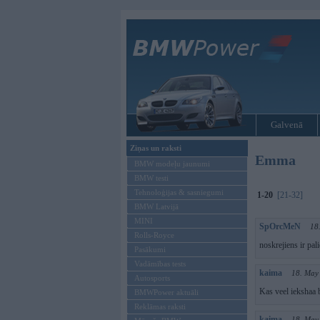
Galvenā
Ziņas un raksti
Emma
BMW modeļu jaunumi
BMW testi
Tehnoloģijas & sasniegumi
1-20
[21-32]
BMW Latvijā
MINI
SpOrcMeN
18
Rolls-Royce
noskrejiens ir pal
Pasākumi
Vadāmības tests
kaima
18. May
Autosports
Kas veel iekshaa 
BMWPower aktuāli
Reklāmas raksti
kaima
18. May