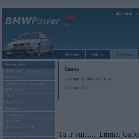
Sveiks,
Viesi!
Ie
Galvenā
Forums
Galerijas
Ziņas un raksti
Emma
BMW modeļu jaunumi
BMW testi
Pievienota: 17. May 2007, 09:43
Tehnoloģijas & sasniegumi
Komentāri (32)
BMW Latvijā
MINI
Rolls-Royce
Pasākumi
Vadāmības tests
Autosports
BMWPower aktuāli
Tā ir viņa..... Emma. Gados
Reklāmas raksti