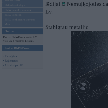
Mēneša BMW
lēdijai
Nemuļķojoties da
Sērijveida tūnings
BMW pasaules jaunumi
Lv.
BMW koncepti
BMW konkurentu jaunumi
Moto
Stahlgrau metallic
Online
Pašreiz BMWPower skatās 124
viesi un 4 reģistrēti lietotāji.
Ienākt BMWPower
• Pieslēgties
• Reģistrēties
• Aizmirsi paroli?