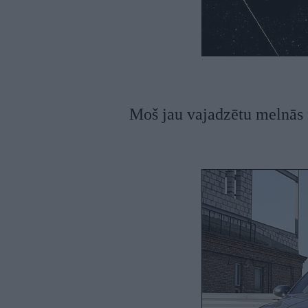
Moš jau vajadzētu melnās ni