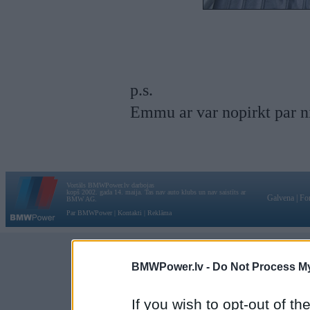
p.s.
Emmu ar var nopirkt par n
Vortāls BMWPower.lv darbojas
kopš 2002. gada 14. maija. Tas nav auto klubs un nav saistīts ar
Galvena
|
Fo
BMW AG.
Par BMWPower
|
Kontakti
|
Reklāma
BMWPower.lv -
Do Not Process My
If you wish to opt-out of the