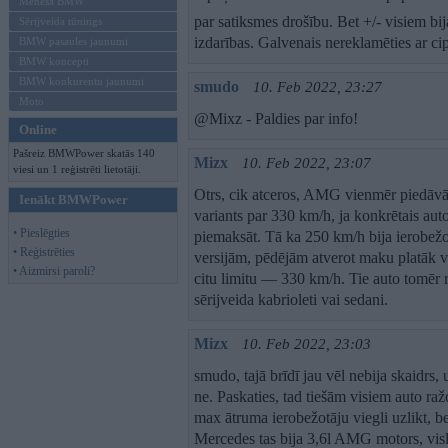
Mēneša BMW
par satiksmes drošību. Bet +/- visiem bij
Sērijveida tūnings
izdarības. Galvenais nereklamēties ar ci
BMW pasaules jaunumi
BMW koncepti
BMW konkurentu jaunumi
smudo
10. Feb 2022, 23:27
Moto
@Mixz - Paldies par info!
Online
Pašreiz BMWPower skatās 140
Mizx
10. Feb 2022, 23:07
viesi un 1 reģistrēti lietotāji.
Otrs, cik atceros, AMG vienmēr piedāvāj
Ienākt BMWPower
variants par 330 km/h, ja konkrētais auto
• Pieslēgties
piemaksāt. Tā ka 250 km/h bija ierob
• Reģistrēties
versijām, pēdējām atverot maku platāk va
• Aizmirsi paroli?
citu limitu — 330 km/h. Tie auto tomēr re
sērijveida kabrioleti vai sedani.
Mizx
10. Feb 2022, 23:03
smudo, tajā brīdī jau vēl nebija skaidrs,
ne. Paskaties, tad tiešām visiem auto ra
max ātruma ierobežotāju viegli uzlikt, be
Mercedes tas bija 3,6l AMG motors, v