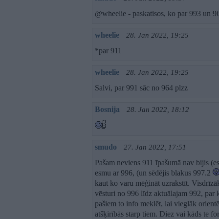
@wheelie - paskatisos, ko par 993 un 964
wheelie
28. Jan 2022, 19:25
*par 911
wheelie
28. Jan 2022, 19:25
Salvi, par 991 sāc no 964 plzz
Bosnija
28. Jan 2022, 18:12
smudo
27. Jan 2022, 17:51
Pašam neviens 911 īpašumā nav bijis (esm
esmu ar 996, (un sēdējis blakus 997.2
kaut ko varu mēģināt uzrakstīt. Visdrīzā
vēsturi no 996 līdz aktuālajam 992, par 
pašiem to info meklēt, lai vieglāk orie
atšķirībās starp tiem. Diez vai kāds te f