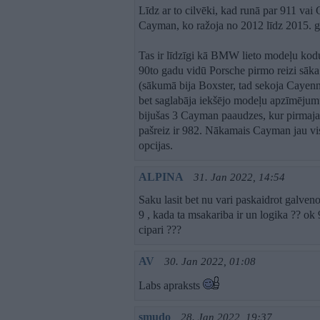
Līdz ar to cilvēki, kad runā par 911 vai C
Cayman, ko ražoja no 2012 līdz 2015. ga
Tas ir līdzīgi kā BMW lieto modeļu ko
90to gadu vidū Porsche pirmo reizi sāka
(sākumā bija Boxster, tad sekoja Caye
bet saglabāja iekšējo modeļu apzīmējumu a
bijušas 3 Cayman paaudzes, kur pirmajai
pašreiz ir 982. Nākamais Cayman jau vi
opcijas.
ALPINA
31. Jan 2022, 14:54
Saku lasit bet nu vari paskaidrot galven
9 , kada ta msakariba ir un logika ?? ok 
cipari ???
AV
30. Jan 2022, 01:08
Labs apraksts
smudo
28. Jan 2022, 19:37