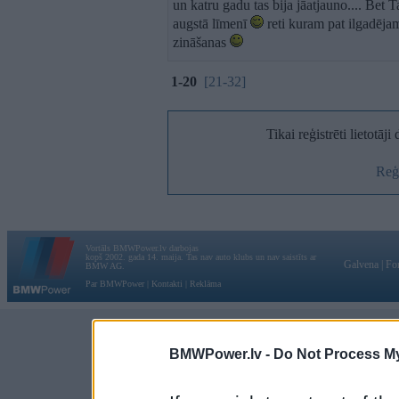
un katru gadu tas bija jāatjauno.... Bet T
augstā līmenī
reti kuram pat ilgadēja
zināšanas
1-20
[21-32]
Tikai reģistrēti lietotāj
Reģi
Vortāls BMWPower.lv darbojas
kopš 2002. gada 14. maija. Tas nav auto klubs un nav saistīts ar
Galvena
|
Fo
BMW AG.
Par BMWPower
|
Kontakti
|
Reklāma
BMWPower.lv -
Do Not Process My