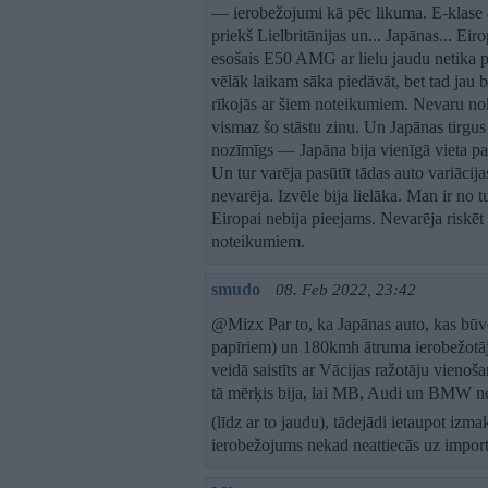
— ierobežojumi kā pēc likuma. E-klase a
priekš Lielbritānijas un... Japānas... Ei
esošais E50 AMG ar lielu jaudu netika pi
vēlāk laikam sāka piedāvāt, bet tad jau bi
rīkojās ar šiem noteikumiem. Nevaru nok
vismaz šo stāstu zinu. Un Japānas tirgus
nozīmīgs — Japāna bija vienīgā vieta pa
Un tur varēja pasūtīt tādas auto variācij
nevarēja. Izvēle bija lielāka. Man ir no
Eiropai nebija pieejams. Nevarēja riskēt 
noteikumiem.
smudo
08. Feb 2022, 23:42
@Mizx Par to, ka Japānas auto, kas būv
papīriem) un 180kmh ātruma ierobežotājs,
veidā saistīts ar Vācijas ražotāju vienoša
tā mērķis bija, lai MB, Audi un BMW ne
(līdz ar to jaudu), tādejādi ietaupot izm
ierobežojums nekad neattiecās uz import