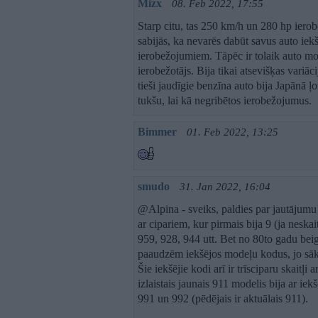
Mizx
08. Feb 2022, 17:55
Starp citu, tas 250 km/h un 280 hp iero
sabijās, ka nevarēs dabūt savus auto iekš
ierobežojumiem. Tāpēc ir tolaik auto m
ierobežotājs. Bija tikai atsevišķas variāci
tieši jaudīgie benzīna auto bija Japānā ļot
tukšu, lai kā negribētos ierobežojumus.
Bimmer
01. Feb 2022, 13:25
smudo
31. Jan 2022, 16:04
@Alpina - sveiks, paldies par jautājumu
ar cipariem, kur pirmais bija 9 (ja nesk
959, 928, 944 utt. Bet no 80to gadu beig
paaudzēm iekšējos modeļu kodus, jo sāka
Šie iekšējie kodi arī ir trīsciparu skaitļ
izlaistais jaunais 911 modelis bija ar i
991 un 992 (pēdējais ir aktuālais 911).