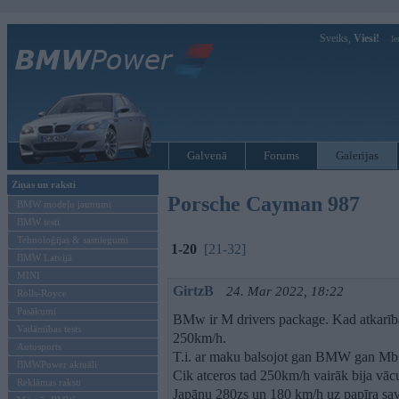
Sveiks,
Viesi!
Ie
Galvenā
Forums
Galerijas
Ziņas un raksti
Porsche Cayman 987
BMW modeļu jaunumi
BMW testi
Tehnoloģijas & sasniegumi
1-20
[21-32]
BMW Latvijā
MINI
GirtzB
24. Mar 2022, 18:22
Rolls-Royce
Pasākumi
BMw ir M drivers package. Kad atkarībā
Vadāmības tests
250km/h.
Autosports
T.i. ar maku balsojot gan BMW gan Mb g
BMWPower aktuāli
Cik atceros tad 250km/h vairāk bija vācu
Reklāmas raksti
Japāņu 280zs un 180 km/h uz papīra sav