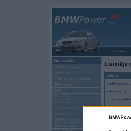
Galvenā
Ziņas un raksti
Lietotāja 
BMW modeļu jaunumi
BMW testi
Galerija
Tehnoloģijas & sasniegumi
Lieldienu moto
BMW Latvijā
MINI
Likteņdārzs
Rolls-Royce
Sapņi piepildās
Pasākumi
Sestdiena ar 
Vadāmības tests
Autosports
Atsperes uz E9
BMWPower
BMWPower aktuāli
BMW Festivāls
Reklāmas raksti
Kā tur bija - L