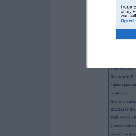
Sala + baigi d
I want t
of my P
Pirmais Latvij
was col
Lieldienas Īrij
Opted 
Tā pati vecā ra
Another Xmas
ja nu kādam va
5000 km
Aizkavējies fot
FOR SALE Das
Rij un neiet !!!!
atpūtos pats un
Saulītes 2
Aizved mani u
BEIDZOT !!! (
FOR SALE = E3
gatavojamies s
Dažādi piedzīv