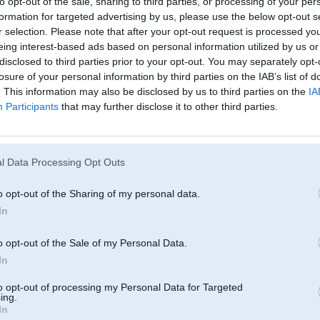
to opt-out of the sale, sharing to third parties, or processing of your per
formation for targeted advertising by us, please use the below opt-out s
s manām acīm
01. May 2012
r selection. Please note that after your opt-out request is processed y
 pussymagnet
13. Apr 2012
eing interest-based ads based on personal information utilized by us or
enās
11. Apr 2012
disclosed to third parties prior to your opt-out. You may separately opt-
losure of your personal information by third parties on the IAB’s list of
s
28. Jul 2011
. This information may also be disclosed by us to third parties on the
IA
 caur manu objektīvu
24. Jul 2011
Participants
that may further disclose it to other third parties.
pozitīvi braucu zāli pļaut
17. Jul 2011
tdienas drifta manām acīm
13. Jul 2011
y by Mr.Scorpion
17. May 2011
l Data Processing Opt Outs
y '10 manām acīm
09. May 2010
03. Feb 2010
o opt-out of the Sharing of my personal data.
In
31. Aug 2009
28. Jul 2009
o opt-out of the Sale of my Personal Data.
acing
26. Jul 2009
In
pagarinājums
15. Oct 2008
to opt-out of processing my Personal Data for Targeted
eb auto sēņošanai
14. Sep 2008
ing.
ugums
27. Aug 2008
In