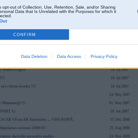
audz ITA mūzikas
18. Jun 2008
o opt-out of Collection, Use, Retention, Sale, and/or Sharing
ersonal Data that Is Unrelated with the Purposes for which it
ā !
01. Apr 2008
lected.
ā
01. Apr 2008
Out
gana, tikai jauna slota
28. Dec 2007
CONFIRM
27. Dec 2007
jag...
10. Dec 2007
05. Sep 2007
Data Deletion
Data Access
Privacy Policy
ostāsts, jeb Eirovižens
24. Jul 2007
 Mutterwagen
24. Jul 2007
!!!!
18. Jul 2007
 arī citiem iesaku !!!!
18. Jul 2007
24. May 2007
z Munameģi !!!
01. May 2007
 PART 1)
29. Jan 2007
4 AR V8 un AR Automātu .... VISS KOPĀ
15. Dec 2006
lēpošanas sezonai 2006/07
25. Aug 2006
ojumi, dažādās pasaules malās.
24. May 2006