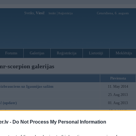
Sveiks,
Viesi!
|
Ceturtdiena, 6. augusts
Ienākt
Reģistrācija
Forums
Galerijas
Reģistrācija
Lietotāji
Meklētājs
mr-scorpion galerijas
Pievienota
izbrauciens uz Igaunijas salām
11. May 2014
25. Aug 2013
! (update)
01. Aug 2013
JVanku
27. Jul 2013
*
17. Jun 2013
.lv -
Do Not Process My Personal Information
 2013 caur manu objektīvu
11. Jun 2013
iving nice & easy?!
20. Jul 2012