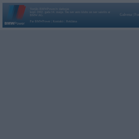
Vortāls BMWPower.lv darbojas
kopš 2002. gada 14. maija. Tas nav auto klubs un nav saistīts ar
Galvena
|
Fo
BMW AG.
Par BMWPower
|
Kontakti
|
Reklāma