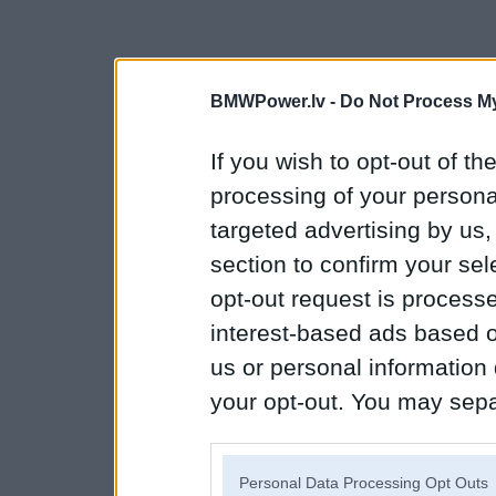
BMWPower.lv -
Do Not Process My
If you wish to opt-out of the
processing of your personal
targeted advertising by us
section to confirm your sel
opt-out request is proces
interest-based ads based o
us or personal information d
your opt-out. You may separ
disclosure of your personal
IAB’s list of downstream pa
Personal Data Processing Opt Outs