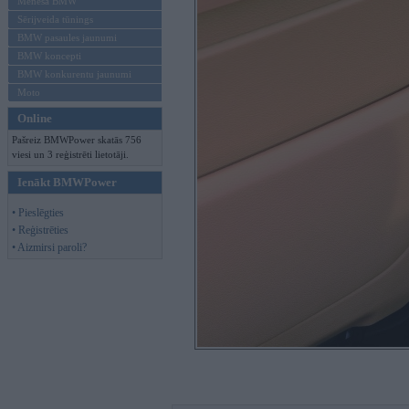
Mēneša BMW
Sērijveida tūnings
BMW pasaules jaunumi
BMW koncepti
BMW konkurentu jaunumi
Moto
Online
Pašreiz BMWPower skatās 756
viesi un 3 reģistrēti lietotāji.
Ienākt BMWPower
• Pieslēgties
• Reģistrēties
• Aizmirsi paroli?