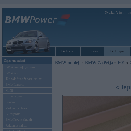
Sveiks,
Viesi!
Ie
Galvenā
Forums
Galerijas
Ziņas un raksti
BMW modeļi
»
BMW 7. sērija
»
F01
»
BMW modeļu jaunumi
BMW testi
Tehnoloģijas & sasniegumi
BMW Latvijā
« Iep
MINI
Rolls-Royce
Pasākumi
Vadāmības tests
Autosports
BMWPower aktuāli
Reklāmas raksti