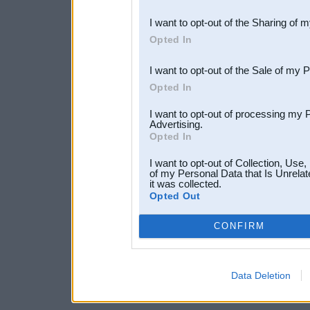
also be disclosed by us to 
I want to opt-out of the Sharing of 
Downstream Participants
th
Opted In
third parties.
I want to opt-out of the Sale of my 
Opted In
I want to opt-out of processing my 
Advertising.
Opted In
I want to opt-out of Collection, Use
of my Personal Data that Is Unrelat
it was collected.
Opted Out
CONFIRM
Data Deletion