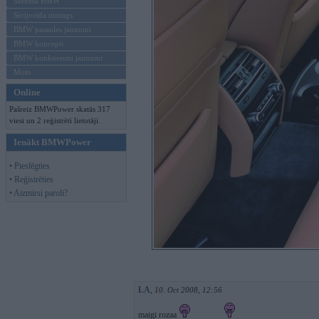
Mēneša BMW
Sērijveida tūnings
BMW pasaules jaunumi
BMW koncepti
BMW konkurentu jaunumi
Moto
Online
Pašreiz BMWPower skatās 317
viesi un 2 reģistrēti lietotāji.
Ienākt BMWPower
• Pieslēgties
• Reģistrēties
• Aizmirsi paroli?
LA
,
10. Oct 2008, 12:56
maigi rozaa