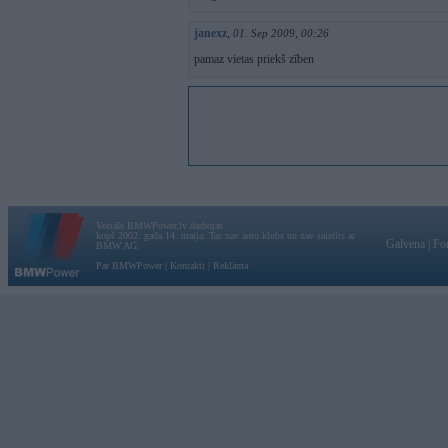
janexz
,
01. Sep 2009, 00:26
pamaz vietas priekš zīben
Vortāls BMWPower.lv darbojas
kopš 2002. gada 14. maija. Tas nav auto klubs un nav saistīts ar
Galvena
|
Fo
BMW AG.
Par BMWPower
|
Kontakti
|
Reklāma