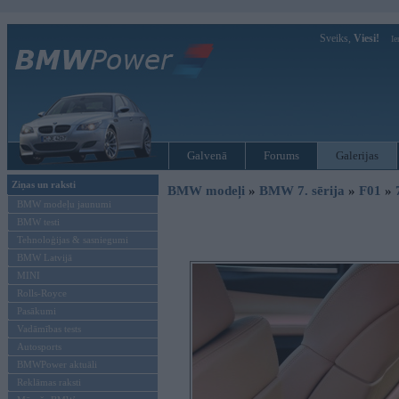
Sveiks,
Viesi!
Ie
Galvenā
Forums
Galerijas
Ziņas un raksti
BMW modeļi
»
BMW 7. sērija
»
F01
»
BMW modeļu jaunumi
BMW testi
Tehnoloģijas & sasniegumi
BMW Latvijā
MINI
Rolls-Royce
Pasākumi
Vadāmības tests
Autosports
BMWPower aktuāli
Reklāmas raksti