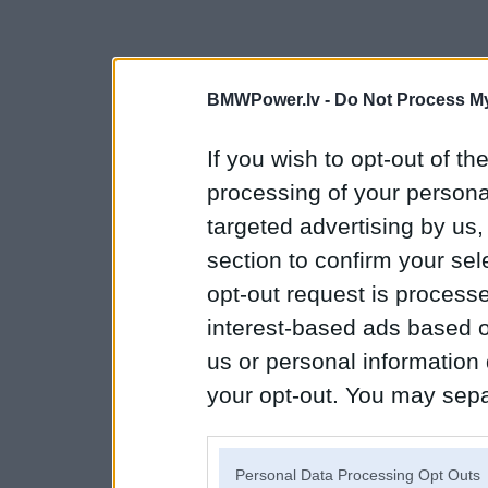
BMWPower.lv -
Do Not Process My
If you wish to opt-out of the
processing of your personal
targeted advertising by us
section to confirm your sel
opt-out request is proces
interest-based ads based o
us or personal information d
your opt-out. You may separ
disclosure of your personal
IAB’s list of downstream pa
Personal Data Processing Opt Outs