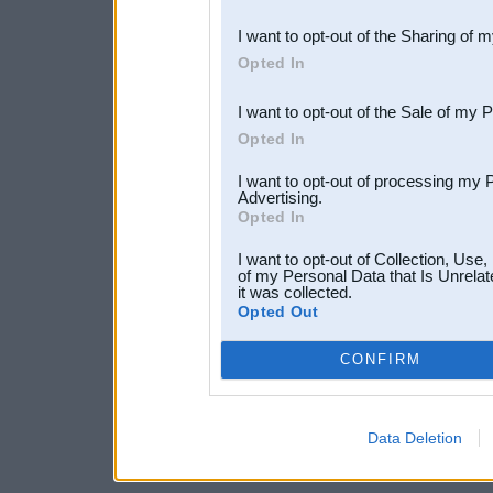
also be disclosed by us to 
I want to opt-out of the Sharing of 
Downstream Participants
th
Opted In
third parties.
I want to opt-out of the Sale of my 
Opted In
I want to opt-out of processing my 
Advertising.
Opted In
I want to opt-out of Collection, Use
of my Personal Data that Is Unrelat
it was collected.
Opted Out
CONFIRM
Data Deletion