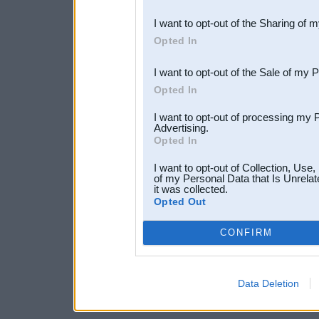
also be disclosed by us to 
I want to opt-out of the Sharing of 
Downstream Participants
th
Opted In
third parties.
I want to opt-out of the Sale of my 
Opted In
I want to opt-out of processing my 
Advertising.
Opted In
I want to opt-out of Collection, Use
of my Personal Data that Is Unrelat
it was collected.
Opted Out
CONFIRM
Data Deletion