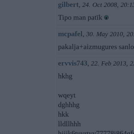
gilbert
,
24. Oct 2008, 20:1
Tipo man patīk
mcpafel
,
30. May 2010, 20
pakalja+aizmugures sanlog
ervvis743
,
22. Feb 2013, 2
hkhg
wqeyt
dghhhg
hkk
lldllhhh
hjjjk6tuyrtyy77778i864gf