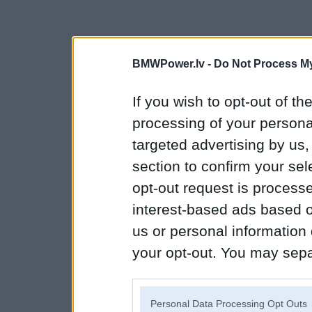
BMWPower.lv -
Do Not Process My
If you wish to opt-out of the
processing of your personal
targeted advertising by us
section to confirm your sel
opt-out request is proces
interest-based ads based o
us or personal information d
your opt-out. You may separ
disclosure of your personal
IAB’s list of downstream pa
Personal Data Processing Opt Outs