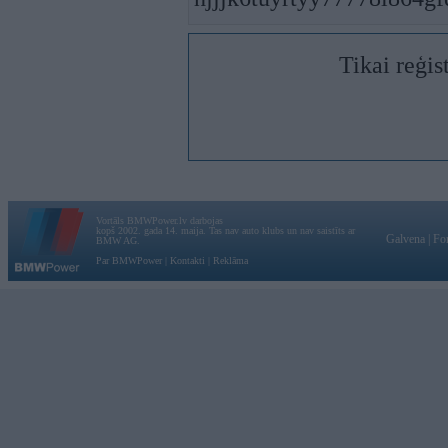
Tikai reģis
Vortāls BMWPower.lv darbojas
kopš 2002. gada 14. maija. Tas nav auto klubs un nav saistīts ar
Galvena
|
Fo
BMW AG.
Par BMWPower
|
Kontakti
|
Reklāma