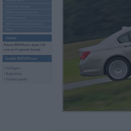
Mēneša BMW
Sērijveida tūnings
BMW pasaules jaunumi
BMW koncepti
BMW konkurentu jaunumi
Moto
Online
Pašreiz BMWPower skatās 239
viesi un 0 reģistrēti lietotāji.
Ienākt BMWPower
• Pieslēgties
• Reģistrēties
• Aizmirsi paroli?