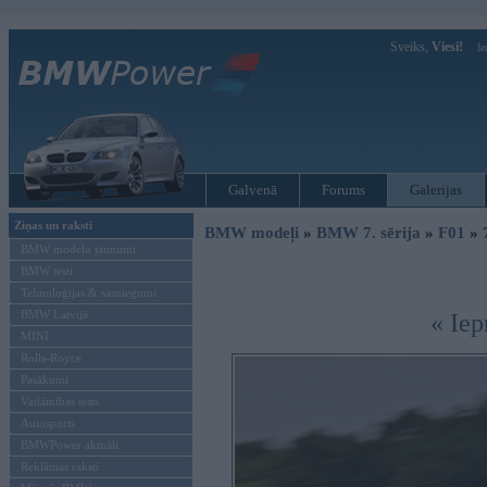
Sveiks,
Viesi!
Ie
Galvenā
Forums
Galerijas
Ziņas un raksti
BMW modeļi
»
BMW 7. sērija
»
F01
»
BMW modeļu jaunumi
BMW testi
Tehnoloģijas & sasniegumi
BMW Latvijā
« Iep
MINI
Rolls-Royce
Pasākumi
Vadāmības tests
Autosports
BMWPower aktuāli
Reklāmas raksti