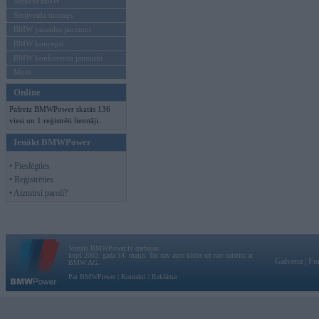
Mēneša BMW
Sērijveida tūnings
BMW pasaules jaunumi
BMW koncepti
BMW konkurentu jaunumi
Moto
Online
Pašreiz BMWPower skatās 136
viesi un 1 reģistrēti lietotāji.
Ienākt BMWPower
• Pieslēgties
• Reģistrēties
• Aizmirsi paroli?
Vortāls BMWPower.lv darbojas
kopš 2002. gada 14. maija. Tas nav auto klubs un nav saistīts ar
Galvena
|
Fo
BMW AG.
Par BMWPower
|
Kontakti
|
Reklāma