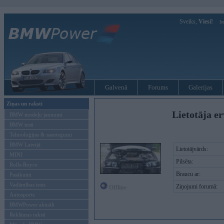
Sveiks,
Viesi!
Ie
Galvenā
Forums
Galerijas
Ziņas un raksti
Lietotāja er
BMW modeļu jaunumi
BMW testi
Tehnoloģijas & sasniegumi
BMW Latvijā
Lietotājvārds:
MINI
Pilsēta:
Rolls-Royce
Braucu ar:
Pasākumi
Vadāmības tests
Ziņojumi forumā:
Offline
Autosports
BMWPower aktuāli
Reklāmas raksti