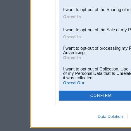
also be disclosed by us to 
I want to opt-out of the Sharing of 
Downstream Participants
th
Opted In
third parties.
I want to opt-out of the Sale of my 
Opted In
I want to opt-out of processing my 
Advertising.
Opted In
I want to opt-out of Collection, Use
of my Personal Data that Is Unrelat
it was collected.
Opted Out
CONFIRM
Data Deletion