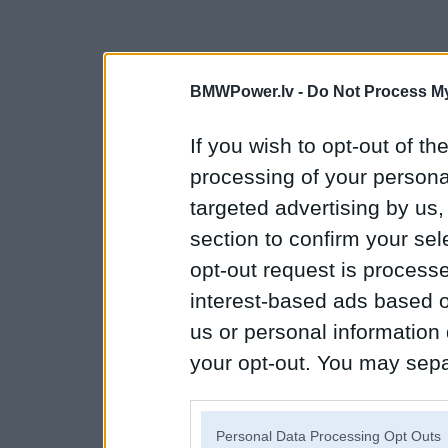
BMWPower.lv -
Do Not Process My
If you wish to opt-out of the
processing of your personal
targeted advertising by us
section to confirm your sel
opt-out request is proces
interest-based ads based o
us or personal information d
your opt-out. You may separ
disclosure of your personal
IAB’s list of downstream pa
Personal Data Processing Opt Outs