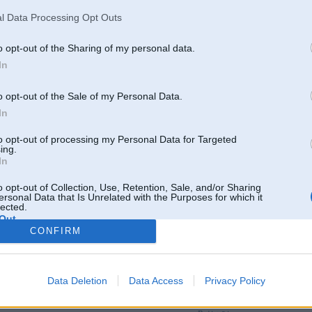
l Data Processing Opt Outs
o opt-out of the Sharing of my personal data.
In
o opt-out of the Sale of my Personal Data.
In
to opt-out of processing my Personal Data for Targeted
ing.
In
o opt-out of Collection, Use, Retention, Sale, and/or Sharing
ersonal Data that Is Unrelated with the Purposes for which it
lected.
Out
CONFIRM
Par šo attēlu nav komentāru
Data Deletion
Data Access
Privacy Policy
Tikai reģistrēti lietotāji drīkst pievienot komentārus