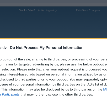
Sveiks,
Viesi!
|
Piektdiena, 7. augusts
Ienākt
Reģistrācija
Forums
Galerijas
Reģistrācija
Lietotāji
Meklētājs
.lv -
Do Not Process My Personal Information
»
BMW 7. sērija
»
F01
»
7. sērija F01 (preses bildes)
to opt-out of the sale, sharing to third parties, or processing of your per
formation for targeted advertising by us, please use the below opt-out s
« Iepriekšējais attēls
|
Nākamais attēls »
r selection. Please note that after your opt-out request is processed y
eing interest-based ads based on personal information utilized by us or
disclosed to third parties prior to your opt-out. You may separately opt-
losure of your personal information by third parties on the IAB’s list of
. This information may also be disclosed by us to third parties on the
IA
Participants
that may further disclose it to other third parties.