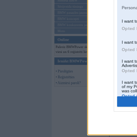
Mēneša BMW
Sērijveida tūnings
Persona
BMW pasaules jaunumi
BMW koncepti
I want t
BMW konkurentu jaunumi
Opted 
Moto
Online
I want t
Pašreiz BMWPower skatās 139
Opted 
viesi un 6 reģistrēti lietotāji.
Ienākt BMWPower
I want 
Advertis
Opted 
• Pieslēgties
• Reģistrēties
I want t
• Aizmirsi paroli?
of my P
was col
Opted 