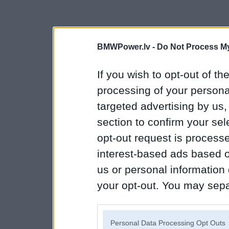
BMWPower.lv -
Do Not Process My
If you wish to opt-out of the
processing of your personal
targeted advertising by us
section to confirm your sel
opt-out request is proces
interest-based ads based o
us or personal information d
your opt-out. You may separ
disclosure of your personal
IAB’s list of downstream pa
Personal Data Processing Opt Outs