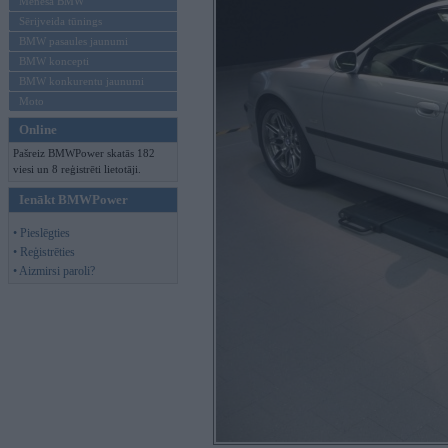
Mēneša BMW
Sērijveida tūnings
BMW pasaules jaunumi
BMW koncepti
BMW konkurentu jaunumi
Moto
Online
Pašreiz BMWPower skatās 182
viesi un 8 reģistrēti lietotāji.
Ienākt BMWPower
• Pieslēgties
• Reģistrēties
• Aizmirsi paroli?