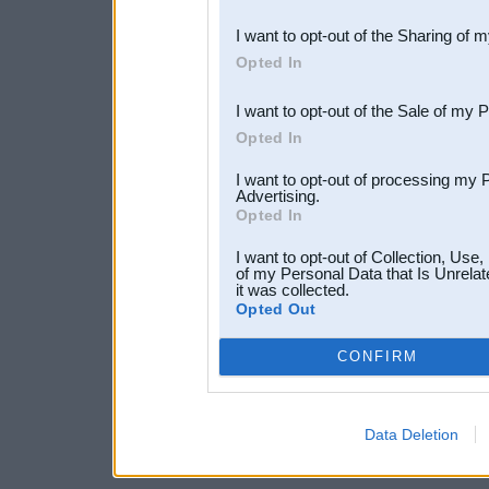
also be disclosed by us to 
I want to opt-out of the Sharing of 
Downstream Participants
th
Opted In
third parties.
I want to opt-out of the Sale of my 
Opted In
I want to opt-out of processing my 
Advertising.
Opted In
I want to opt-out of Collection, Use
of my Personal Data that Is Unrelat
it was collected.
Opted Out
CONFIRM
Data Deletion