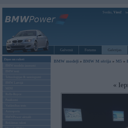
Sveiks,
Viesi!
Ie
Galvenā
Forums
Galerijas
Ziņas un raksti
BMW modeļi
»
BMW M sērija
»
M5
»
BMW modeļu jaunumi
BMW testi
Tehnoloģijas & sasniegumi
BMW Latvijā
« Iep
MINI
Rolls-Royce
Pasākumi
Vadāmības tests
Autosports
BMWPower aktuāli
Reklāmas raksti