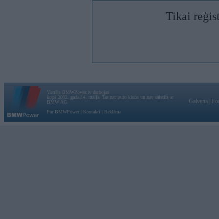
Tikai reģis
Vortāls BMWPower.lv darbojas
kopš 2002. gada 14. maija. Tas nav auto klubs un nav saistīts ar
Galvena
|
Fo
BMW AG.
Par BMWPower
|
Kontakti
|
Reklāma