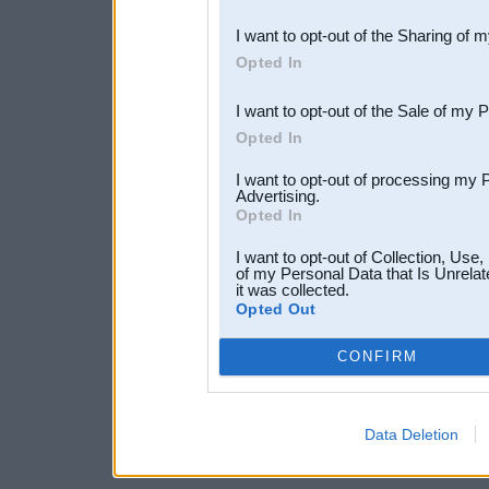
also be disclosed by us to 
I want to opt-out of the Sharing of 
Downstream Participants
th
Opted In
third parties.
I want to opt-out of the Sale of my 
Opted In
I want to opt-out of processing my 
Advertising.
Opted In
I want to opt-out of Collection, Use
of my Personal Data that Is Unrelat
it was collected.
Opted Out
CONFIRM
Data Deletion