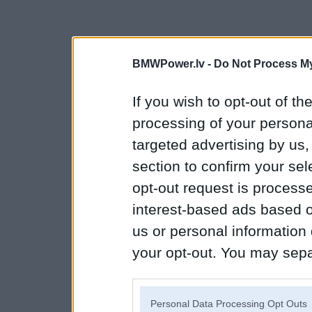
BMWPower.lv -
Do Not Process My
If you wish to opt-out of the
processing of your personal
targeted advertising by us
section to confirm your sel
opt-out request is proces
interest-based ads based o
us or personal information d
your opt-out. You may separ
disclosure of your personal
IAB’s list of downstream pa
Personal Data Processing Opt Outs