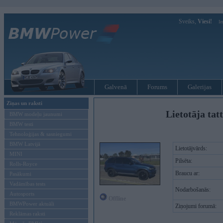
Sveiks,
Viesi!
Ie
Galvenā
Forums
Galerijas
Ziņas un raksti
Lietotāja tatt
BMW modeļu jaunumi
BMW testi
Tehnoloģijas & sasniegumi
BMW Latvijā
Lietotājvārds:
MINI
Pilsēta:
Rolls-Royce
Braucu ar:
Pasākumi
Vadāmības tests
Nodarbošanās:
Autosports
Offline
BMWPower aktuāli
Ziņojumi forumā:
Reklāmas raksti