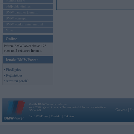
Mēneša BMW
Sērijveida tūnings
BMW pasaules jaunumi
BMW koncepti
BMW konkurentu jaunumi
Moto
Online
Pašreiz BMWPower skatās 178
viesi un 3 reģistrēti lietotāji.
Ienākt BMWPower
• Pieslēgties
• Reģistrēties
• Aizmirsi paroli?
Vortāls BMWPower.lv darbojas
kopš 2002. gada 14. maija. Tas nav auto klubs un nav saistīts ar
Galvena
|
Fo
BMW AG.
Par BMWPower
|
Kontakti
|
Reklāma