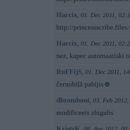
Harcix
,
01. Dec 2011, 02:
http://princessscribe.fil
Harcix
,
01. Dec 2011, 02:
nez, kapec automaatiski tu
RuFFijS
,
01. Dec 2011, 14
černobiļā pabijis
dhzomboui
,
03. Feb 2012,
modificeets zhigulis
KristsK
,
08. Apr 2012, 00