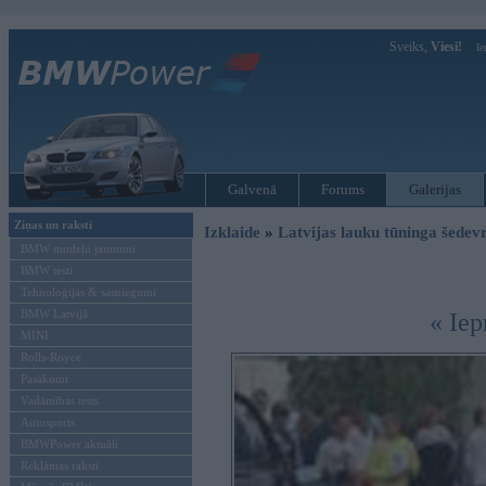
Sveiks,
Viesi!
Ie
Galvenā
Forums
Galerijas
Ziņas un raksti
Izklaide
»
Latvijas lauku tūninga šede
BMW modeļu jaunumi
BMW testi
Tehnoloģijas & sasniegumi
BMW Latvijā
« Iep
MINI
Rolls-Royce
Pasākumi
Vadāmības tests
Autosports
BMWPower aktuāli
Reklāmas raksti