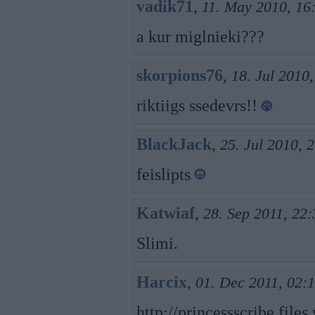
vadik71
,
11. May 2010, 16
a kur miglnieki???
skorpions76
,
18. Jul 2010
riktiigs ssedevrs!!
BlackJack
,
25. Jul 2010, 
feislipts
Katwiaf
,
28. Sep 2011, 22:
Slimi.
Harcix
,
01. Dec 2011, 02:
http://princessscribe.fil