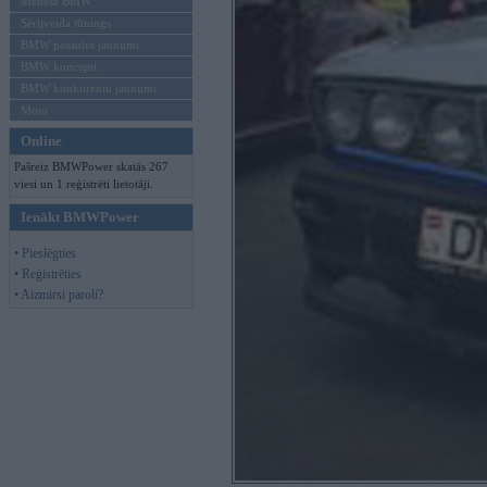
Mēneša BMW
Sērijveida tūnings
BMW pasaules jaunumi
BMW koncepti
BMW konkurentu jaunumi
Moto
Online
Pašreiz BMWPower skatās 267
viesi un 1 reģistrēti lietotāji.
Ienākt BMWPower
• Pieslēgties
• Reģistrēties
• Aizmirsi paroli?