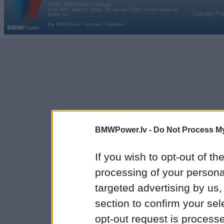
Vortāls BMWPower.lv darbojas
kopš 2002. gada 14. maija. Tas nav auto klubs un nav saistīts ar
Galvena
|
Fo
BMW AG.
Par BMWPower
|
Kontakti
|
Reklāma
BMWPower.lv -
Do Not Process My
If you wish to opt-out of the
processing of your personal
targeted advertising by us
section to confirm your sel
opt-out request is proces