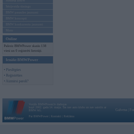
Mēneša BMW
Sērijveida tūnings
BMW pasaules jaunumi
BMW koncepti
BMW konkurentu jaunumi
Moto
Online
Pašreiz BMWPower skatās 138
viesi un 0 reģistrēti lietotāji.
Ienākt BMWPower
• Pieslēgties
• Reģistrēties
• Aizmirsi paroli?
Vortāls BMWPower.lv darbojas
kopš 2002. gada 14. maija. Tas nav auto klubs un nav saistīts ar
Galvena
|
Fo
BMW AG.
Par BMWPower
|
Kontakti
|
Reklāma