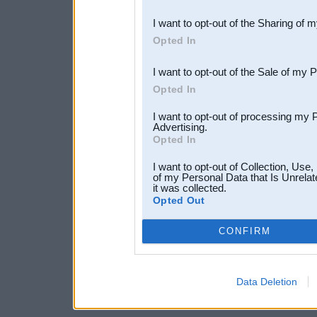
also be disclosed by us to 
I want to opt-out of the Sharing of 
Downstream Participants
th
Opted In
third parties.
I want to opt-out of the Sale of my 
Opted In
I want to opt-out of processing my 
Advertising.
Opted In
I want to opt-out of Collection, Use
of my Personal Data that Is Unrelat
it was collected.
Opted Out
CONFIRM
Data Deletion