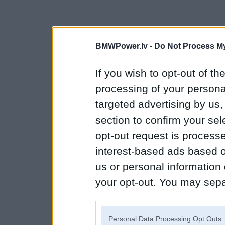
BMWPower.lv -
Do Not Process My
If you wish to opt-out of the
processing of your personal
targeted advertising by us
section to confirm your sel
opt-out request is proces
interest-based ads based o
us or personal information d
your opt-out. You may separ
disclosure of your personal
IAB’s list of downstream pa
Personal Data Processing Opt Outs