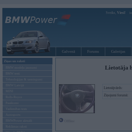
Sveiks,
Viesi!
Ie
Galvenā
Forums
Galerijas
Ziņas un raksti
Lietotāja 
BMW modeļu jaunumi
BMW testi
Tehnoloģijas & sasniegumi
BMW Latvijā
Lietotājvārds:
MINI
Ziņojumi forumā:
Rolls-Royce
Pasākumi
Vadāmības tests
Autosports
BMWPower aktuāli
Offline
Reklāmas raksti