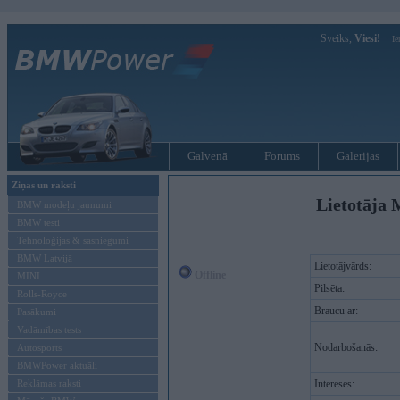
Sveiks,
Viesi!
Ie
Galvenā
Forums
Galerijas
Ziņas un raksti
Lietotāja 
BMW modeļu jaunumi
BMW testi
Tehnoloģijas & sasniegumi
BMW Latvijā
Lietotājvārds:
Offline
MINI
Pilsēta:
Rolls-Royce
Braucu ar:
Pasākumi
Vadāmības tests
Nodarbošanās:
Autosports
BMWPower aktuāli
Reklāmas raksti
Intereses: