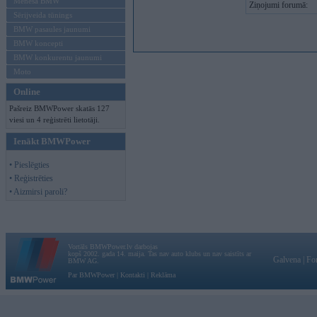
Mēneša BMW
Ziņojumi forumā:
Sērijveida tūnings
BMW pasaules jaunumi
BMW koncepti
BMW konkurentu jaunumi
Moto
Online
Pašreiz BMWPower skatās 127
viesi un 4 reģistrēti lietotāji.
Ienākt BMWPower
• Pieslēgties
• Reģistrēties
• Aizmirsi paroli?
Vortāls BMWPower.lv darbojas
kopš 2002. gada 14. maija. Tas nav auto klubs un nav saistīts ar
Galvena
|
Fo
BMW AG.
Par BMWPower
|
Kontakti
|
Reklāma