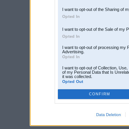
also be disclosed by us to 
I want to opt-out of the Sharing of 
Downstream Participants
th
Opted In
third parties.
I want to opt-out of the Sale of my 
Opted In
I want to opt-out of processing my 
Advertising.
Opted In
I want to opt-out of Collection, Use
of my Personal Data that Is Unrelat
it was collected.
Opted Out
CONFIRM
Data Deletion