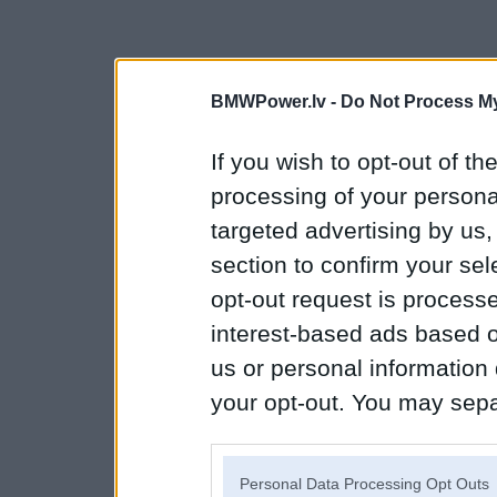
BMWPower.lv -
Do Not Process My
If you wish to opt-out of the
processing of your personal
targeted advertising by us
section to confirm your sel
opt-out request is proces
interest-based ads based o
us or personal information d
your opt-out. You may separ
disclosure of your personal
IAB’s list of downstream pa
Personal Data Processing Opt Outs