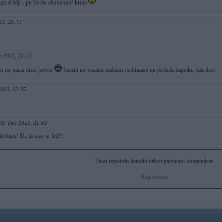
oga tīrītāji - perforēts aluminum! kruta
11, 20:13
c 2011, 20:23
es raj nacis dizel power
burziit no visaam malaam sacbinaats un pa lielu kapeiku paardots
2013, 02:35
08. Dec 2015, 21:42
lotiņas! Ka tik nav ar led?!
Tikai reģistrēti lietotāji drīkst pievienot komentārus
Reģistrēties