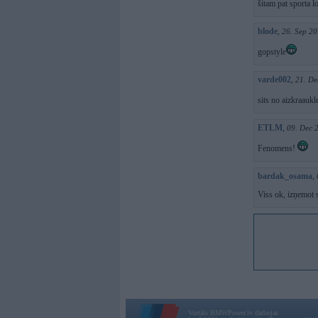
šitam pat sporta l
blode
,
26. Sep 20
gopstyle
varde002
,
21. De
sits no aizkraaukl
ETLM
,
09. Dec 
Fenomens!
bardak_osama
,
Viss ok, izņemot s
Vortāls BMWPower.lv darbojas