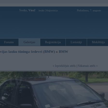
Sveiks,
Viesi!
|
Piektdiena, 7. augusts
Ienākt
Reģistrācija
Forums
Galerijas
Reģistrācija
Lietotāji
Meklētājs
vijas lauku tūninga šedevri (BMW)
»
BMW
« Iepriekšējais attēls
|
Nākamais attēls »