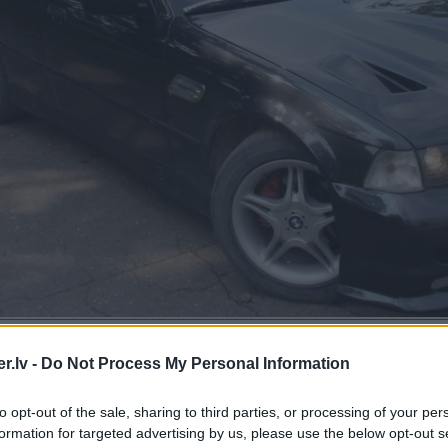
Komentāri par šo attēlu:
.lv -
Do Not Process My Personal Information
008, 17:42
ss super, tiki žēl kaķēnu mazo, kas pa vakariem sildoties uz kapata iekrīt pa lielajām spraugām 
to opt-out of the sale, sharing to third parties, or processing of your per
formation for targeted advertising by us, please use the below opt-out s
2008, 22:11