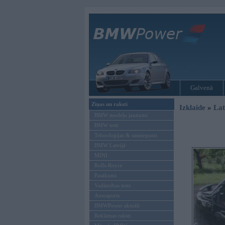
Galvenā
Ziņas un raksti
Izklaide
»
Lat
BMW modeļu jaunumi
BMW testi
Tehnoloģijas & sasniegumi
BMW Latvijā
MINI
Rolls-Royce
Pasākumi
Vadāmības tests
Autosports
BMWPower aktuāli
Reklāmas raksti