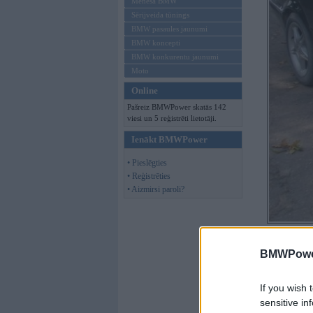
Mēneša BMW
Sērijveida tūnings
BMW pasaules jaunumi
BMW koncepti
BMW konkurentu jaunumi
Moto
Online
Pašreiz BMWPower skatās 142
viesi un 5 reģistrēti lietotāji.
Ienākt BMWPower
• Pieslēgties
• Reģistrēties
• Aizmirsi paroli?
BMWPower
meidei
,
15. Dec 2
mmmm.... tā jau vi
If you wish 
sensitive in
diizelis
,
21. Dec 