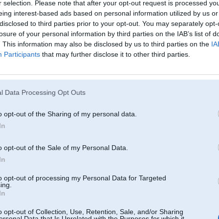
r selection. Please note that after your opt-out request is processed y
eing interest-based ads based on personal information utilized by us or
disclosed to third parties prior to your opt-out. You may separately opt-
ec 2008, 01:05
losure of your personal information by third parties on the IAB’s list of
. This information may also be disclosed by us to third parties on the
IA
odīgas
Participants
that may further disclose it to other third parties.
n 2009, 00:05
spoleiri nepatīk. nu nav vairs BMW
l Data Processing Opt Outs
2009, 23:59
kur svaidās padomju laiku skrūvējamais konstruktors, būs man arī sporta slotiņas.
o opt-out of the Sharing of my personal data.
In
 2009, 09:19
o opt-out of the Sale of my Personal Data.
In
Apr 2009, 22:10
to opt-out of processing my Personal Data for Targeted
ing.
 May 2009, 22:23
In
s pasham patikt?! ftw
o opt-out of Collection, Use, Retention, Sale, and/or Sharing
ersonal Data that Is Unrelated with the Purposes for which it