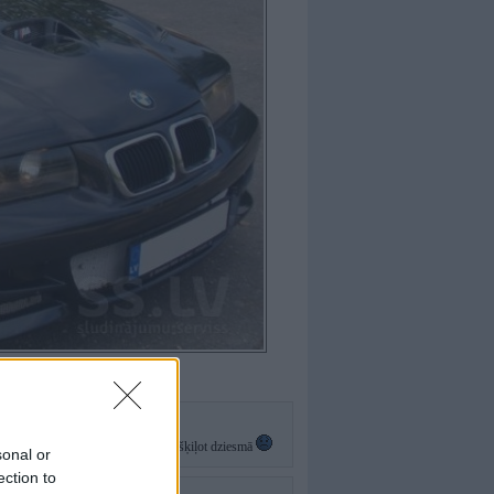
un tiek ierauti double turbo no rīta šķiļot dziesmā
sonal or
ection to