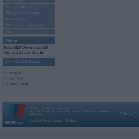
Mēneša BMW
Sērijveida tūnings
BMW pasaules jaunumi
BMW koncepti
BMW konkurentu jaunumi
Moto
Online
Pašreiz BMWPower skatās 129
viesi un 2 reģistrēti lietotāji.
Ienākt BMWPower
• Pieslēgties
• Reģistrēties
• Aizmirsi paroli?
Vortāls BMWPower.lv darbojas
kopš 2002. gada 14. maija. Tas nav auto klubs un nav saistīts ar
Galvena
|
Fo
BMW AG.
Par BMWPower
|
Kontakti
|
Reklāma