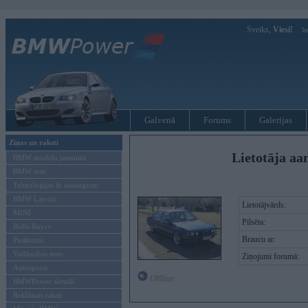
Sveiks,
Viesi!
Ie
Galvenā
Forums
Galerijas
Ziņas un raksti
Lietotāja aa
BMW modeļu jaunumi
BMW testi
Tehnoloģijas & sasniegumi
BMW Latvijā
Lietotājvārds:
MINI
Pilsēta:
Rolls-Royce
Braucu ar:
Pasākumi
Vadāmības tests
Ziņojumi forumā:
Autosports
Offline
BMWPower aktuāli
Reklāmas raksti