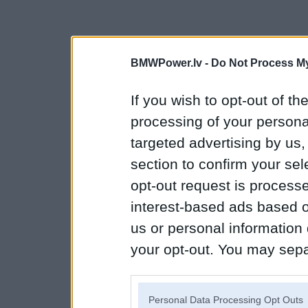
BMWPower.lv -
Do Not Process My
If you wish to opt-out of the
processing of your personal
targeted advertising by us
section to confirm your sel
opt-out request is proces
interest-based ads based o
us or personal information d
your opt-out. You may separ
disclosure of your personal
IAB’s list of downstream pa
Personal Data Processing Opt Outs