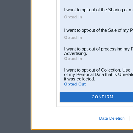
also be disclosed by us to 
I want to opt-out of the Sharing of 
Downstream Participants
th
Opted In
third parties.
I want to opt-out of the Sale of my 
Opted In
I want to opt-out of processing my 
Advertising.
Opted In
I want to opt-out of Collection, Use
of my Personal Data that Is Unrelat
it was collected.
Opted Out
CONFIRM
Data Deletion