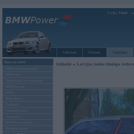
Sveiks,
Viesi!
Ie
Galvenā
Forums
Galerijas
Ziņas un raksti
Izklaide
»
Latvijas lauku tūninga šede
BMW modeļu jaunumi
BMW testi
Tehnoloģijas & sasniegumi
BMW Latvijā
MINI
Rolls-Royce
Pasākumi
Vadāmības tests
Autosports
BMWPower aktuāli
Reklāmas raksti