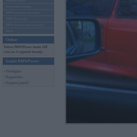
Mēneša BMW
Sērijveida tūnings
BMW pasaules jaunumi
BMW koncepti
BMW konkurentu jaunumi
Moto
Online
Pašreiz BMWPower skatās 168
viesi un 4 reģistrēti lietotāji.
Ienākt BMWPower
• Pieslēgties
• Reģistrēties
• Aizmirsi paroli?