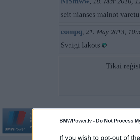
NfSmww
,
18. Mar 2010, 1
seit nianses mainot varetu
compq
,
21. May 2013, 10:
Svaigi lakots
Tikai reģis
Vortāls BMWPower.lv darbojas
kopš 2002. gada 14. maija. Tas nav auto klubs un nav saistīts ar
BMWPower.lv -
Do Not Process My
Galvena
|
Fo
BMW AG.
Par BMWPower
|
Kontakti
|
Reklāma
If you wish to opt-out of the