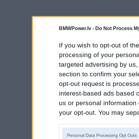
BMWPower.lv -
Do Not Process My
If you wish to opt-out of the
processing of your personal
targeted advertising by us
section to confirm your sel
opt-out request is proces
interest-based ads based o
us or personal information d
your opt-out. You may separ
disclosure of your personal
IAB’s list of downstream pa
Personal Data Processing Opt Outs