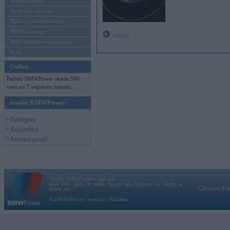
Mēneša BMW
Sērijveida tūnings
BMW pasaules jaunumi
BMW koncepti
Offline
BMW konkurentu jaunumi
Moto
Online
Pašreiz BMWPower skatās 506
viesi un 7 reģistrēti lietotāji.
Ienākt BMWPower
• Pieslēgties
• Reģistrēties
• Aizmirsi paroli?
Vortāls BMWPower.lv darbojas
kopš 2002. gada 14. maija. Tas nav auto klubs un nav saistīts ar
Galvena
|
Fo
BMW AG.
Par BMWPower
|
Kontakti
|
Reklāma