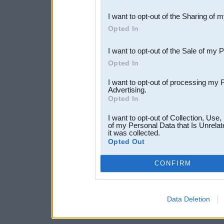
also be disclosed by us to 
I want to opt-out of the Sharing of 
Downstream Participants
th
Opted In
third parties.
I want to opt-out of the Sale of my 
Opted In
I want to opt-out of processing my 
Advertising.
Opted In
I want to opt-out of Collection, Use
of my Personal Data that Is Unrelat
it was collected.
Opted Out
CONFIRM
Data Deletion