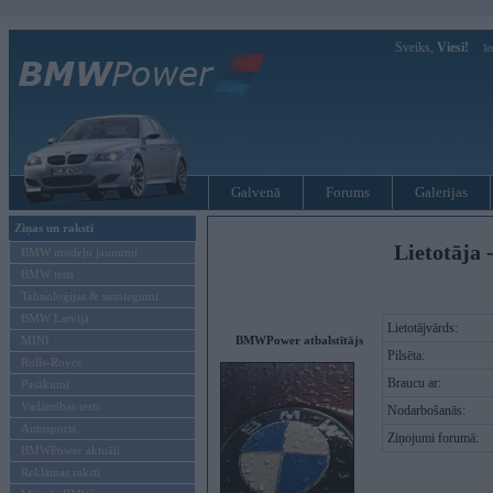
Sveiks,
Viesi!
Ie
Galvenā
Forums
Galerijas
Ziņas un raksti
Lietotāja 
BMW modeļu jaunumi
BMW testi
Tehnoloģijas & sasniegumi
BMW Latvijā
Lietotājvārds:
MINI
BMWPower atbalstītājs
Pilsēta:
Rolls-Royce
Braucu ar:
Pasākumi
Vadāmības tests
Nodarbošanās:
Autosports
Ziņojumi forumā:
BMWPower aktuāli
Reklāmas raksti