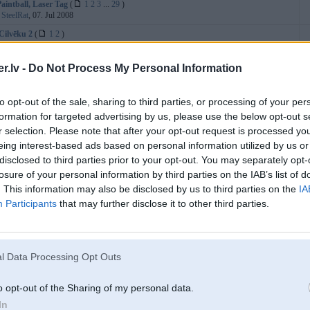
Paintball, Laser Tag
(
1
2
3
...
29
)
:
SteelRat
, 07. Jul 2008
Cilvēku 2
(
1
2
)
:
Negantelis
, 20. Oct 2013
r kļūdiņas
(
1
2
3
...
174
)
.lv -
Do Not Process My Personal Information
:
Bimmer
, 31. Oct 2003
 personu saraksts II
(
1
2
3
...
176
)
to opt-out of the sale, sharing to third parties, or processing of your per
:
sn
, 22. Nov 2013
formation for targeted advertising by us, please use the below opt-out s
 lauku tūnings
(
1
2
3
...
829
)
r selection. Please note that after your opt-out request is processed y
:
edzulis
, 27. Nov 2008
eing interest-based ads based on personal information utilized by us or
ais uzmetējs DKIS: 2. sezona
(
1
2
3
...
39
)
disclosed to third parties prior to your opt-out. You may separately opt-
:
Bimmer
, 23. Jan 2013
losure of your personal information by third parties on the IAB’s list of
1
2
3
...
112
)
. This information may also be disclosed by us to third parties on the
IA
:
Muncis
, 11. Feb 2005
Participants
that may further disclose it to other third parties.
an mūzika labajā pusē
:
Avaivods
, 01. Aug 2022
adzīga palīdzība
:
viesturs
, 18. Mar 2017
l Data Processing Opt Outs
ās spēles 2022
(
1
2
3
...
24
)
:
Lafter
, 31. Jan 2022
o opt-out of the Sharing of my personal data.
emšana no uzskaites Nīderlandē
In