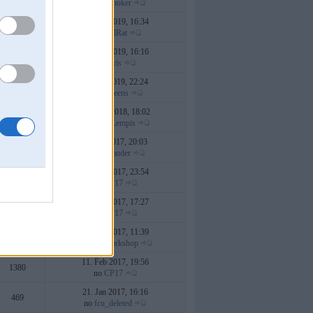
no
liamrooker
03. Jun 2019, 16:34
26
no
SteelRat
03. Apr 2019, 16:16
0
no
Zivis
29. Jan 2019, 22:24
242
no
Marteens
30. Nov 2018, 18:02
40
no
MilzuLempis
13. Jul 2017, 20:03
178
no
highlander
10. Jun 2017, 23:54
7
no
CP17
03. Jun 2017, 17:27
5
no
CP17
25. Apr 2017, 11:39
5
no
RSAWorkshop
11. Feb 2017, 19:56
1380
no
CP17
21. Jan 2017, 16:16
469
no
fcu_deleted