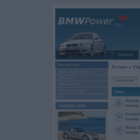
Galvenā
Ziņas un raksti
Forums
»
Vis
BMW modeļu jaunumi
BMW testi
Jauna tēma
Mēneša BMW
Sērijveida tūnings
Tēmas
Vel...
Degviela
Gadījuma bilde
Izveidoja
Kontakti 
Izveidoja
Hokejs I
Izveidoja