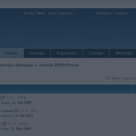
Sveiks,
Viesi!
|
Piektdiena, 7. augusts
Ienākt
Reģistrācija
Forums
Galerijas
Reģistrācija
Lietotāji
Meklētājs
pārējās diskusijas
»
Vortāls BMWPower
225 tēmas • Lapa 1 n
(
1
2
3
...
171
)
:
Taspac
, 22. Sep 2009
/ sakari
(
1
2
3
...
87
)
:
eddyboy
, 10. Jan 2011
I
(
1
2
3
...
473
)
:
fIame
, 11. May 2008