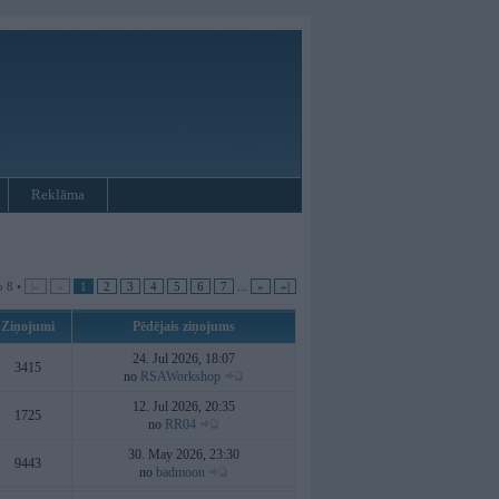
Reklāma
o 8 •
|«
«
1
2
3
4
5
6
7
...
»
»|
Ziņojumi
Pēdējais ziņojums
24. Jul 2026, 18:07
3415
no
RSAWorkshop
12. Jul 2026, 20:35
1725
no
RR04
30. May 2026, 23:30
9443
no
badmoon