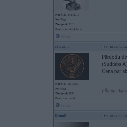
Kopš:
20. Mar 2010
No:
Rīga
Ziņojumi:
9319
Braucu ar:
dīzeļ Teslu
Offline
artc
04. Sep 2017, 11:2
Pārdodu di
(Sudrabs A)
Cena par a
Kopš:
23. Jul 2005
No:
Rīga
[ Šo ziņu labo
Ziņojumi:
2954
Braucu ar:
muti
Offline
DrumB
04. Sep 2017, 11:4