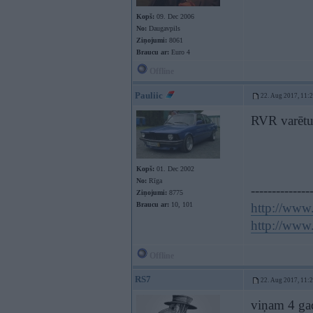
Kopš:
09. Dec 2006
No:
Daugavpils
Ziņojumi:
8061
Braucu ar:
Euro 4
Offline
Pauliic
22. Aug 2017, 11:
RVR varētu 
Kopš:
01. Dec 2002
No:
Rīga
--------------
Ziņojumi:
8775
Braucu ar:
10, 101
http://www.
http://www.
Offline
RS7
22. Aug 2017, 11:
viņam 4 gad