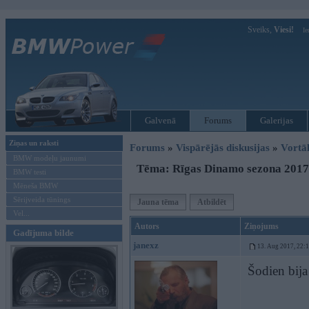
Sveiks,
Viesi!
Ie
Galvenā
Forums
Galerijas
Ziņas un raksti
Forums
»
Vispārējās diskusijas
»
Vort
BMW modeļu jaunumi
Tēma: Rīgas Dinamo sezona 2017
BMW testi
Mēneša BMW
Sērijveida tūnings
Jauna tēma
Atbildēt
Vel...
Autors
Ziņojums
Gadījuma bilde
janexz
13. Aug 2017, 22:
Šodien bija