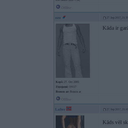
Offline
ozo
27. Sep 2017, 21:3
Kāda ir ga
Kopš:
27. Oct 2005
Ziņojumi:
19117
Braucu ar:
Braucu ar
Offline
Lafter
27. Sep 2017, 21:4
Kāds vēl s