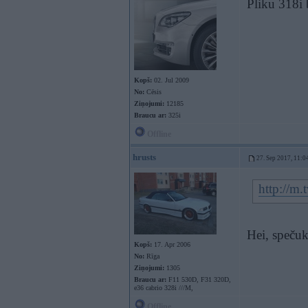
Pliku 318i
Kopš:
02. Jul 2009
No:
Cēsis
Ziņojumi:
12185
Braucu ar:
325i
Offline
hrusts
27. Sep 2017, 11:0
http://m.
Hei, spečuk
Kopš:
17. Apr 2006
No:
Rīga
Ziņojumi:
1305
Braucu ar:
F11 530D, F31 320D,
e36 cabrio 328i ///M,
Offline