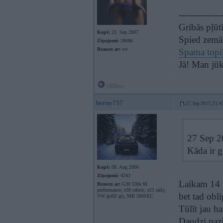
--------------
Gribās pļūt
Kopš:
23. Sep 2007
Spied zemā
Ziņojumi:
28686
Braucu ar:
wv
Spama topi
Jā! Man jūk
Offline
berny757
27. Sep 2017, 21:4
27 Sep 2
Kāda ir 
Kopš:
08. Aug 2006
Ziņojumi:
4243
Laikam 14 sp
Braucu ar:
G30 530e M
performance, e30 cabrio, e21 rally,
bet tad obli
VW golf2 gti, MB 500SEC
Tūlīt jau ha
Daudzi pazi