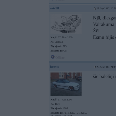
osis78
27. Sep 2017, 20:5
Njā, diezg
Vairākumā 
Žēl..
Esmu bijis o
Kopš:
27. Nov 2009
No:
Jūrmala
Ziņojumi:
515
Braucu ar:
GS
Offline
hrusts
27. Sep 2017, 21:1
šie bāleliņi
Kopš:
17. Apr 2006
No:
Rīga
Ziņojumi:
1305
Braucu ar:
F11 530D, F31 320D,
e36 cabrio 328i ///M,