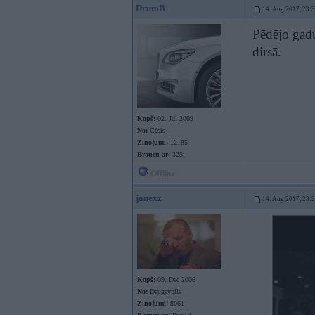
DrumB
14. Aug 2017, 23:
Pēdējo gadu
dirsā.
Kopš:
02. Jul 2009
No:
Cēsis
Ziņojumi:
12185
Braucu ar:
325i
Offline
janexz
14. Aug 2017, 23:
Kopš:
09. Dec 2006
No:
Daugavpils
Ziņojumi:
8061