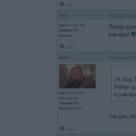
Offline
Trin
14. Aug 2017, 23:
Kopš:
02. Nov 2008
Pedejo gadu 
Ziņojumi:
329
pakaljaa!
Braucu ar:
Offline
janexz
14. Aug 2017, 23:
14 Aug 2
Pedejo ga
Kopš:
09. Dec 2006
ir pakalj
No:
Daugavpils
Ziņojumi:
8061
Braucu ar:
Euro 4
Tas gan, b
Offline