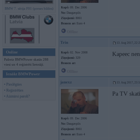
Kopš:
09. Dec 2006
BMW 7. sērija F01 (preses bildes)
No:
Daugavpils
Ziņojumi:
8061
Braucu ar:
Euro 4
Offline
Trin
13. Aug 2017, 22:
Online
Kopš:
02. Nov 2008
Kapeec nen
Ziņojumi:
329
Pašreiz BMWPower skatās 288
Braucu ar:
viesi un 4 reģistrēti lietotāji.
Offline
Ienākt BMWPower
janexz
13. Aug 2017, 23:
• Pieslēgties
• Reģistrēties
Pa TV skat
• Aizmirsi paroli?
Kopš:
09. Dec 2006
No:
Daugavpils
Ziņojumi:
8061
Braucu ar:
Euro 4