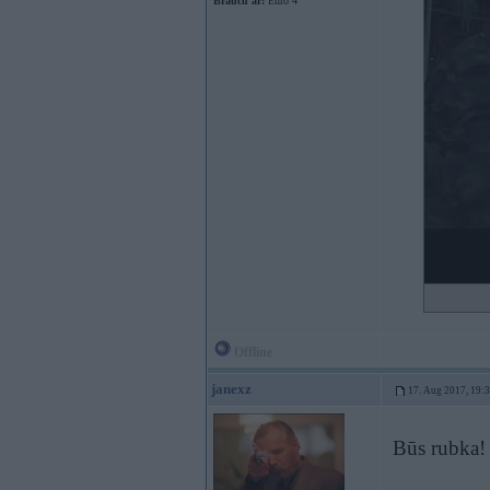
Braucu ar:
Euro 4
Offline
janexz
17. Aug 2017, 19:
Būs rubka!