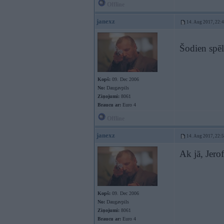
Offline
janexz
14. Aug 2017, 22:
Šodien spē
Kopš:
09. Dec 2006
No:
Daugavpils
Ziņojumi:
8061
Braucu ar:
Euro 4
Offline
janexz
14. Aug 2017, 22:
Ak jā, Jero
Kopš:
09. Dec 2006
No:
Daugavpils
Ziņojumi:
8061
Braucu ar:
Euro 4