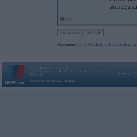
skandēja ka
Offline
Jauna tēma
Atbildēt
Moderatori:
968-jk
,
AV
,
AiwaShuraLLP
,
GirtzB
,
Lafter
Vortāls BMWPower.lv darbojas
kopš 2002. gada 14. maija. Tas nav auto klubs un nav saistīts ar
Galvena
|
Fo
BMW AG.
Par BMWPower
|
Kontakti
|
Reklāma