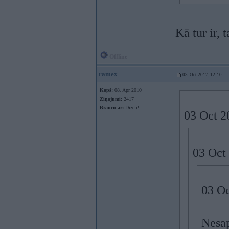
Kā tur ir, 
Offline
ramex
03. Oct 2017, 12:10
Kopš:
08. Apr 2010
Ziņojumi:
2417
Braucu ar:
Dīzeli!
03 Oct 2
03 Oct
03 Oc
Nesap