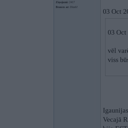
Ziņojumi:
2417
Braucu ar:
Dīzeli!
03 Oct 2
03 Oct
vēl var
viss bū
Igaunijas
Vecajā R