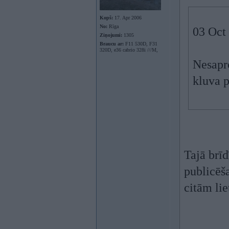
Kopš:
17. Apr 2006
No:
Rīga
03 Oct
Ziņojumi:
1305
Braucu ar:
F11 530D, F31
320D, e36 cabrio 328i ///M,
Nesapr
kluva p
Tajā brīd
publicēš
citām li