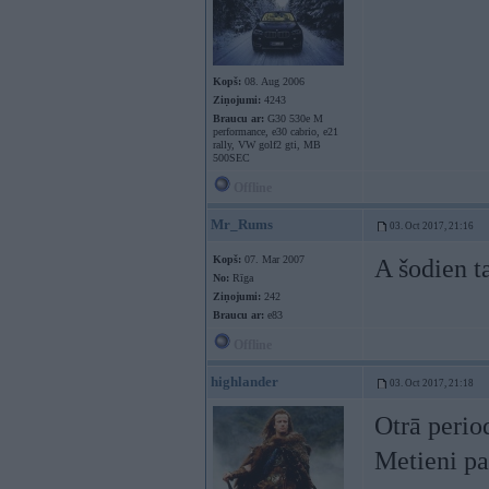
Kopš:
08. Aug 2006
Ziņojumi:
4243
Braucu ar:
G30 530e M
performance, e30 cabrio, e21
rally, VW golf2 gti, MB
500SEC
Offline
Mr_Rums
03. Oct 2017, 21:16
Kopš:
07. Mar 2007
A šodien t
No:
Rīga
Ziņojumi:
242
Braucu ar:
e83
Offline
highlander
03. Oct 2017, 21:18
Otrā period
Metieni pa