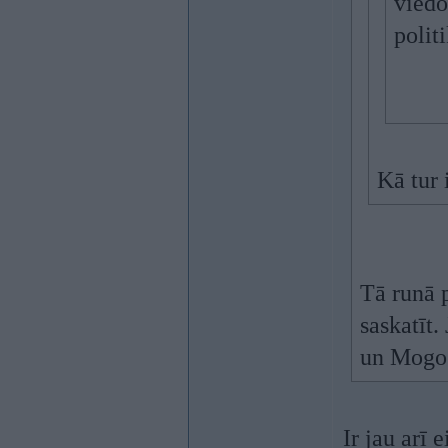
viedo
polit
Kā tur 
Tā runā p
saskatīt.
un Mogo 
Ir jau arī 