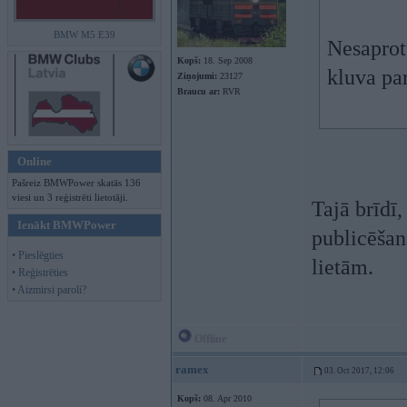
BMW M5 E39
Nesaprot
Kopš:
18. Sep 2008
kluva par
Ziņojumi:
23127
Braucu ar:
RVR
Online
Pašreiz BMWPower skatās 136
viesi un 3 reģistrēti lietotāji.
Tajā brīdī,
Ienākt BMWPower
publicēšan
• Pieslēgties
lietām.
• Reģistrēties
• Aizmirsi paroli?
Offline
ramex
03. Oct 2017, 12:06
Kopš:
08. Apr 2010