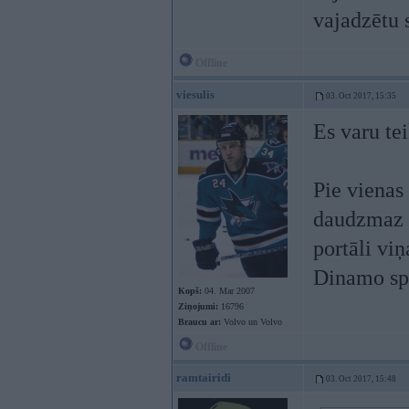
vajadzētu s
Offline
viesulis
03. Oct 2017, 15:35
Es varu tei
Pie vienas
daudzmaz g
portāli viņ
Dinamo spē
Kopš:
04. Mar 2007
Ziņojumi:
16796
Braucu ar:
Volvo un Volvo
Offline
ramtairidi
03. Oct 2017, 15:48