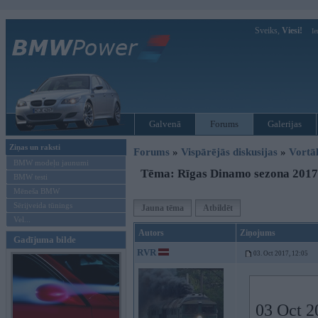
Sveiks,
Viesi!
Ie
Galvenā
Forums
Galerijas
Ziņas un raksti
Forums
»
Vispārējās diskusijas
»
Vort
BMW modeļu jaunumi
Tēma: Rīgas Dinamo sezona 2017
BMW testi
Mēneša BMW
Sērijveida tūnings
Jauna tēma
Atbildēt
Vel...
Autors
Ziņojums
Gadījuma bilde
RVR
03. Oct 2017, 12:05
03 Oct 2