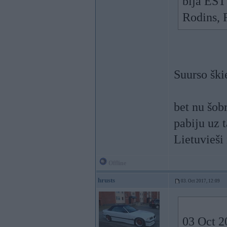
bija EST 
Rodins, 
Suurso ški
bet nu šob
pabiju uz 
Lietuvieši 
Offline
hrusts
03. Oct 2017, 12:09
03 Oct 2