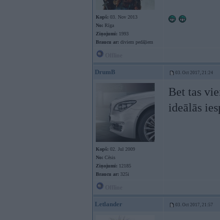
Kopš:
03. Nov 2013
No:
Rīga
Ziņojumi:
1993
Braucu ar:
diviem pedāļiem
Offline
DrumB
03. Oct 2017, 21:24
Bet tas vi
ideālās ie
Kopš:
02. Jul 2009
No:
Cēsis
Ziņojumi:
12185
Braucu ar:
325i
Offline
Letlander
03. Oct 2017, 21:57