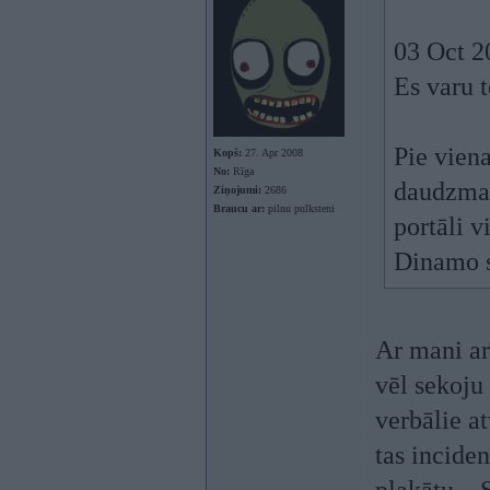
03 Oct 2
Es varu t
Pie viena
Kopš:
27. Apr 2008
No:
Rīga
daudzmaz
Ziņojumi:
2686
Braucu ar:
pilnu pulksteni
portāli v
Dinamo s
Ar mani ar
vēl sekoju 
verbālie a
tas inciden