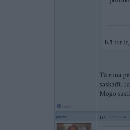
politik
Kā tur ir
Tā runā pē
saskatīt. J
Mogo sastā
Offline
janexz
03. Oct 2017, 12:46