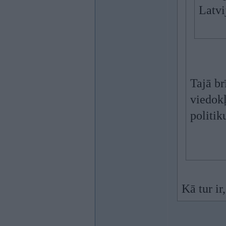
Latvi
Tajā br
viedokļ
politik
Kā tur ir