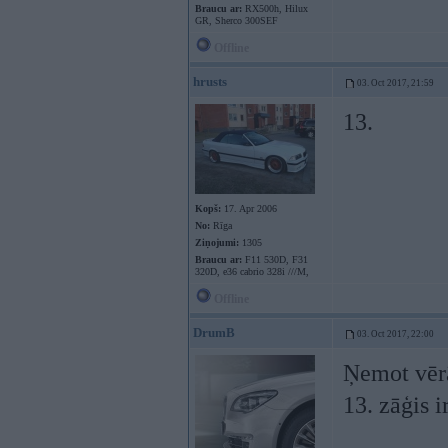
Braucu ar:
RX500h, Hilux
GR, Sherco 300SEF
Offline
hrusts
03. Oct 2017, 21:59
13.
Kopš:
17. Apr 2006
No:
Rīga
Ziņojumi:
1305
Braucu ar:
F11 530D, F31
320D, e36 cabrio 328i ///M,
Offline
DrumB
03. Oct 2017, 22:00
Ņemot vērā
13. zāģis 