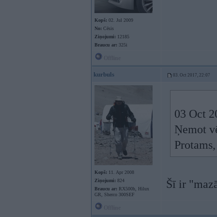
Kopš:
02. Jul 2009
No:
Cēsis
Ziņojumi:
12185
Braucu ar:
325i
Offline
kurbuls
03. Oct 2017, 22:07
03 Oct 2
Ņemot vēr
Protams,
Kopš:
11. Apr 2008
Ziņojumi:
824
Šī ir "maz
Braucu ar:
RX500h, Hilux
GR, Sherco 300SEF
Offline