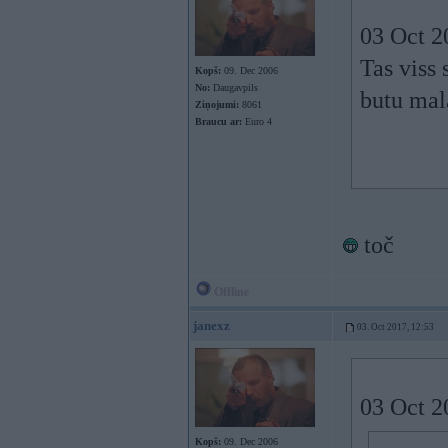
03 Oct 2
Tas viss 
Kopš:
09. Dec 2006
No:
Daugavpils
butu mala
Ziņojumi:
8061
Braucu ar:
Euro 4
toč
Offline
janexz
03. Oct 2017, 12:53
03 Oct 2
Kopš:
09. Dec 2006