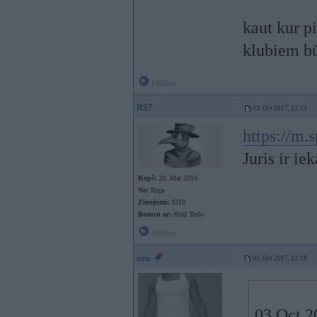
kaut kur p
klubiem būš
Offline
RS7
03. Oct 2017, 12:13
https://m.
Juris ir ie
Kopš:
20. Mar 2010
No:
Rīga
Ziņojumi:
9319
Braucu ar:
dīzeļ Teslu
Offline
ozo
03. Oct 2017, 12:18
03 Oct 2