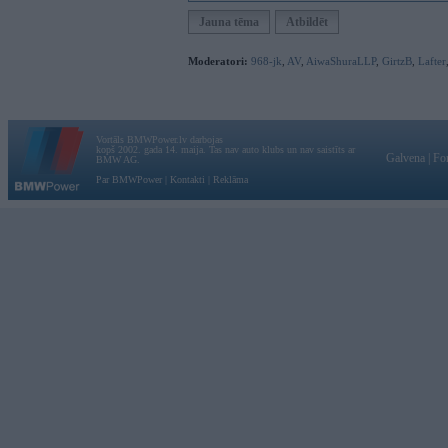
Jauna tēma
Atbildēt
Moderatori:
968-jk
,
AV
,
AiwaShuraLLP
,
GirtzB
,
Lafter
Vortāls BMWPower.lv darbojas
kopš 2002. gada 14. maija. Tas nav auto klubs un nav saistīts ar
Galvena
|
Fo
BMW AG.
Par BMWPower
|
Kontakti
|
Reklāma