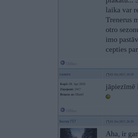
plakātu... 
laika var 
Trenerus ma
otro sezon
imo pastāv
cepties par
Offline
ramex
03. Oct 2017, 19:59
Kopš:
08. Apr 2010
jāpiezīmē k
Ziņojumi:
2417
Braucu ar:
Dīzeli!
Offline
berny757
03. Oct 2017, 20:30
Aha, ir gan