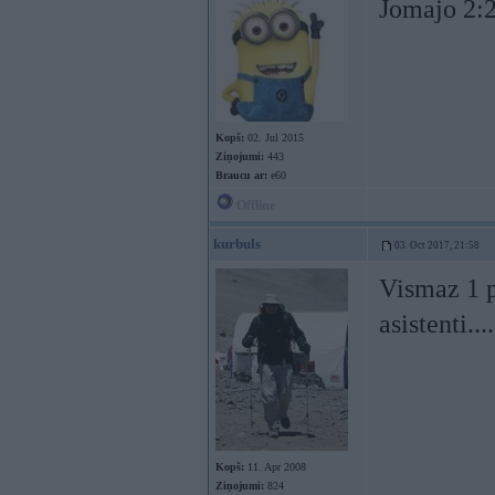
Jomajo 2:2
Kopš:
02. Jul 2015
Ziņojumi:
443
Braucu ar:
e60
Offline
kurbuls
03. Oct 2017, 21:58
Vismaz 1 p
asistenti....
Kopš:
11. Apr 2008
Ziņojumi:
824