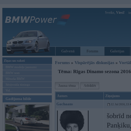
Sveiks,
Viesi!
Ie
Galvenā
Forums
Galerijas
Ziņas un raksti
Forums
»
Vispārējās diskusijas
»
Vort
BMW modeļu jaunumi
Tēma: Rīgas Dinamo sezona 2016
BMW testi
Mēneša BMW
Sērijveida tūnings
Jauna tēma
Atbildēt
Vel...
Autors
Ziņojums
Gadījuma bilde
Gachaans
12. Jul 2016, 13:
šobrīd n
Panķiku,