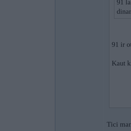
91 l
dina
91 ir 
Kaut k
Tici ma