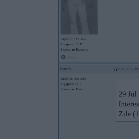
Kopš:
27. Oct 2005
Ziņojumi:
19117
Braucu ar:
Braucu ar
Offline
ramex
29. Jul 2016, 20:
Kopš:
08. Apr 2010
Ziņojumi:
2417
Braucu ar:
Dīzeli!
29 Jul
Intere
Zīle (