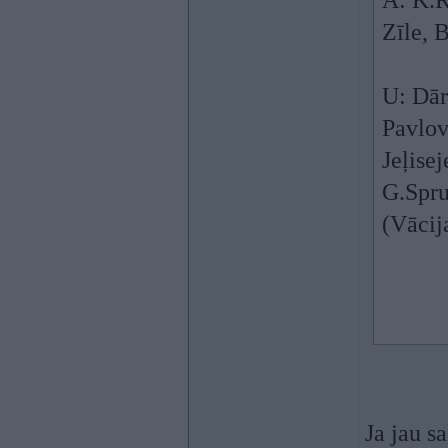
A: K.R
Zīle, B
U: Dār
Pavlov
Jeļise
G.Spru
(Vācij
Ja jau s