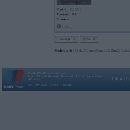
Kopš:
31. Mar 2011
Ziņojumi:
1693
Braucu ar:
Offline
Jauna tēma
Atbildēt
Moderatori:
968-jk
,
AV
,
AiwaShuraLLP
,
GirtzB
,
Lafter
Vortāls BMWPower.lv darbojas
kopš 2002. gada 14. maija. Tas nav auto klubs un nav saistīts ar
Galvena
|
Fo
BMW AG.
Par BMWPower
|
Kontakti
|
Reklāma