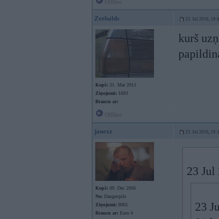
Offline
Zeebalds
23. Jul 2016, 19:
kurš uz
papildin
Kopš:
31. Mar 2011
Ziņojumi:
1693
Braucu ar:
Offline
janexz
23. Jul 2016, 19:
23 Jul
Kopš:
09. Dec 2006
No:
Daugavpils
23 J
Ziņojumi:
8061
Braucu ar:
Euro 4