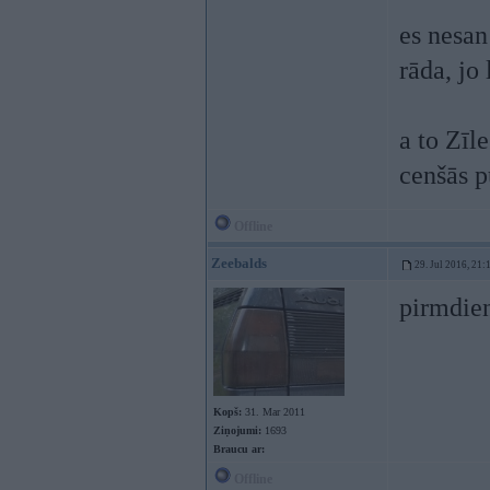
es nesan
rāda, jo
a to Zīl
cenšās p
Offline
Zeebalds
29. Jul 2016, 21:
pirmdie
Kopš:
31. Mar 2011
Ziņojumi:
1693
Braucu ar:
Offline