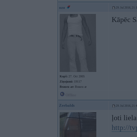
ozo
29. Jul 2016, 21:
Kāpēc Sa
Kopš:
27. Oct 2005
Ziņojumi:
19117
Braucu ar:
Braucu ar
Offline
Zeebalds
29. Jul 2016, 21:
ļoti lie
http://t