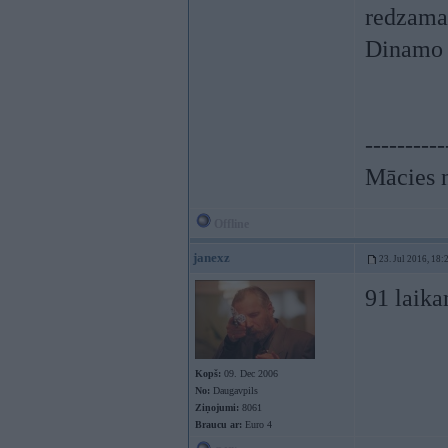
redzama 
Dinamo t
----------
Mācies n
Offline
janexz
23. Jul 2016, 18:
91 laik
Kopš:
09. Dec 2006
No:
Daugavpils
Ziņojumi:
8061
Braucu ar:
Euro 4