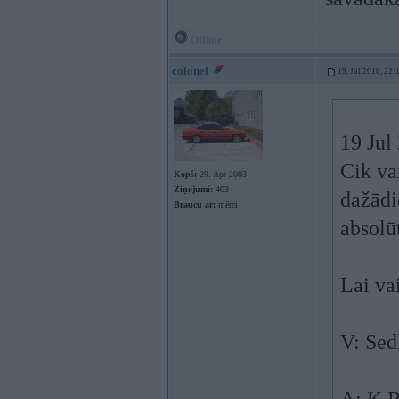
Offline
colonel
19. Jul 2016, 22:
19 Jul
Cik va
Kopš:
29. Apr 2003
Ziņojumi:
403
dažādi
Braucu ar:
mērci
absolū
Lai va
V: Sed