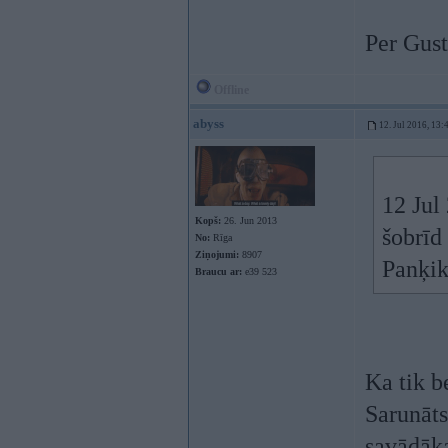
Per Gus
Offline
abyss
12. Jul 2016, 13:
12 Jul
Kopš:
26. Jun 2013
šobrīd
No:
Rīga
Ziņojumi:
8907
Panķik
Braucu ar:
e39 523
Ka tik b
Sarunāts
savādā