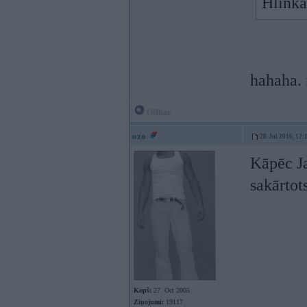
Hlinka
hahaha. 
Offline
ozo
28. Jul 2016, 12:
Kāpēc Ja
sakārtot
Kopš:
27. Oct 2005
Ziņojumi:
19117