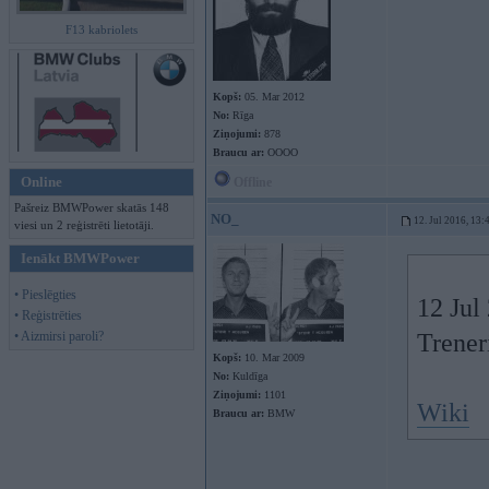
F13 kabriolets
Kopš:
05. Mar 2012
No:
Rīga
Ziņojumi:
878
Braucu ar:
OOOO
Online
Offline
Pašreiz BMWPower skatās 148
NO_
12. Jul 2016, 13:
viesi un 2 reģistrēti lietotāji.
Ienākt BMWPower
• Pieslēgties
12 Jul
• Reģistrēties
• Aizmirsi paroli?
Trener
Kopš:
10. Mar 2009
No:
Kuldīga
Ziņojumi:
1101
Wiki
Braucu ar:
BMW