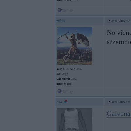
Offline
zulus
28. Jul 2016, 15:
No viena
ārzemnie
Kopš:
18. Aug 2006
No:
Rīga
Ziņojumi:
3342
Braucu ar:
Offline
ozo
28. Jul 2016, 17:
Galvenā