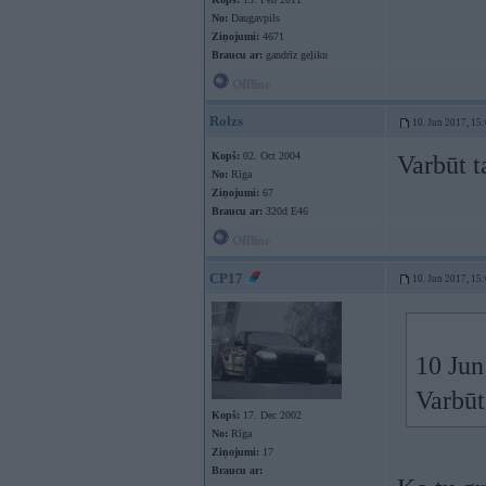
No:
Daugavpils
Ziņojumi:
4671
Braucu ar:
gandrīz geļiku
Offline
Rolzs
10. Jun 2017, 15
Kopš:
02. Oct 2004
Varbūt t
No:
Rīga
Ziņojumi:
67
Braucu ar:
320d E46
Offline
CP17
10. Jun 2017, 15
10 Jun
Varbūt
Kopš:
17. Dec 2002
No:
Rīga
Ziņojumi:
17
Braucu ar: