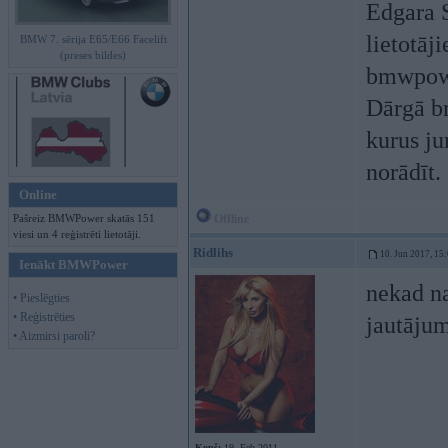
Edgara S
lietotāj
BMW 7. sērija E65/E66 Facelift
(preses bildes)
bmwpow
Dārgā bm
kurus ju
norādīt.
Online
Pašreiz BMWPower skatās 151
Offline
viesi un 4 reģistrēti lietotāji.
Ridlihs
10. Jun 2017, 15
Ienākt BMWPower
nekad na
• Pieslēgties
• Reģistrēties
jautāj
• Aizmirsi paroli?
Kopš:
19. Feb 2011