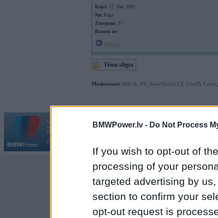
Kopš:
17. Dec 2002
No:
Rīga
Ziņojumi:
17
Braucu ar:
Offline
Tēma slēgta
Moderatori:
968-jk
,
AV
,
AiwaShuraLLP
,
GirtzB
,
Lafter
Vortāls BMWPower.lv darbojas
BMWPower.lv -
Do Not Process My
kopš 2002. gada 14. maija. Tas nav auto klubs un nav saistīts ar
Galvena
|
Fo
BMW AG.
Par BMWPower
|
Kontakti
|
Reklāma
If you wish to opt-out of the
processing of your personal
targeted advertising by us
section to confirm your sel
opt-out request is proces