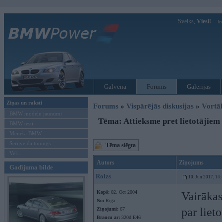
Sveiks,
Viesi!
Ie
Galvenā
Forums
Galerijas
Ziņas un raksti
Forums
»
Vispārējās diskusijas
»
Vort
BMW modeļu jaunumi
Tēma: Attieksme pret lietotājiem
BMW testi
Mēneša BMW
Sērijveida tūnings
Tēma slēgta
Vel...
Autors
Ziņojums
Gadījuma bilde
Rolzs
10. Jun 2017, 14
Kopš:
02. Oct 2004
Vairāka
No:
Rīga
par liet
Ziņojumi:
67
Braucu ar:
320d E46