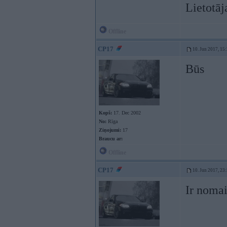
Lietotā
Offline
CP17
10. Jun 2017, 15
Būs
Kopš:
17. Dec 2002
No:
Rīga
Ziņojumi:
17
Braucu ar:
Offline
CP17
10. Jun 2017, 23
Ir nomai