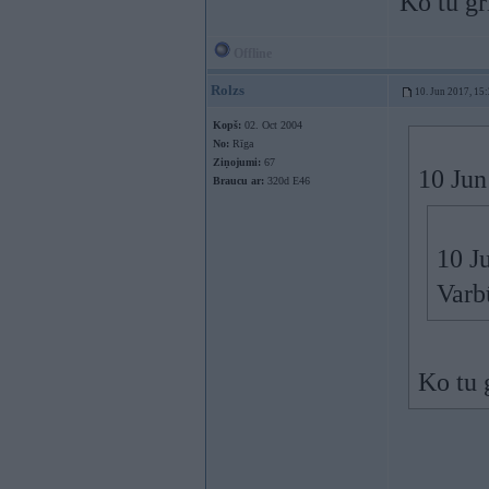
Ko tu gr
Offline
Rolzs
10. Jun 2017, 15
Kopš:
02. Oct 2004
No:
Rīga
Ziņojumi:
67
10 Jun
Braucu ar:
320d E46
10 J
Varbū
Ko tu 