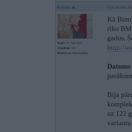
Kristine
25. Feb 2014, 20:
Kā Bimm
rīko BMW
gadus. Š
Kopš:
15. Feb 2011
http://w
Ziņojumi:
554
Braucu ar:
Nepamanāmo
Datums 
pasākumi
Bija pār
komplek
uz 122 g
variantu