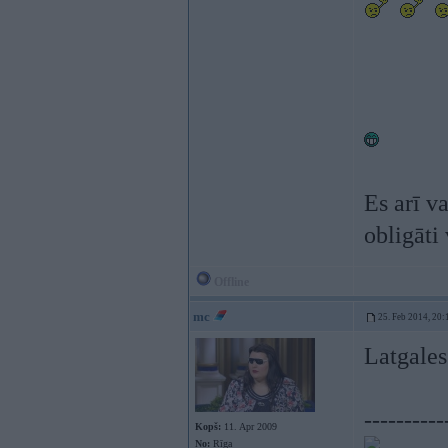
Es arī v
obligāti
Offline
mc
25. Feb 2014, 20:
Latgales
----------
Kopš:
11. Apr 2009
No:
Rīga