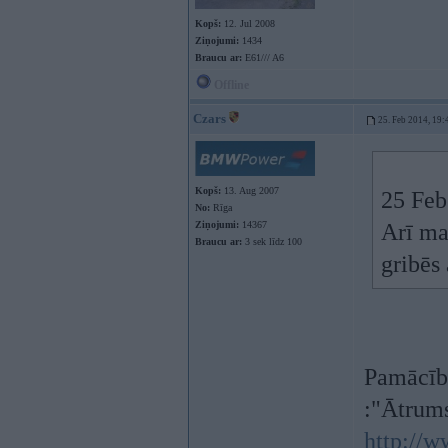
Kopš:
12. Jul 2008
Ziņojumi:
1434
Braucu ar:
E61/// A6
Offline
Czars
25. Feb 2014, 19:
Kopš:
13. Aug 2007
25 Feb
No:
Rīga
Ziņojumi:
14367
Arī ma
Braucu ar:
3 sek līdz 100
gribēs
Pamācība
:"Ātrum
http://