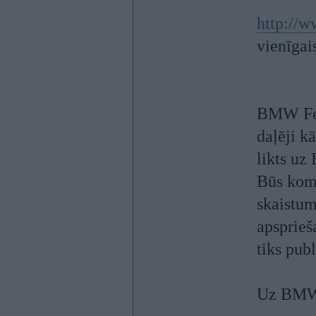
http://w
vienīgai
BMW Fest
daļēji k
likts uz
Būs koma
skaistum
apsprieš
tiks publ
Uz BMW 