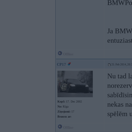
BMWPow
Ja BMWP
entuzias
Offline
CP17
25. Feb 2014, 20:
Nu tad 
norezerv
sabīdīs
Kopš:
17. Dec 2002
nekas na
No:
Rīga
Ziņojumi:
17
spēlēm u
Braucu ar:
Offline