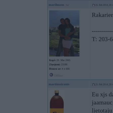
marihuans
25. Feb 2014, 20:
Rakariem
----------
T: 203-
Kopš:
29. Mar 2005
Ziņojumi:
23186
Braucu ar:
4 x 666
Offline
martinssirants
25. Feb 2014, 20:
Eu xjs d
jaamauc,
lietotaju