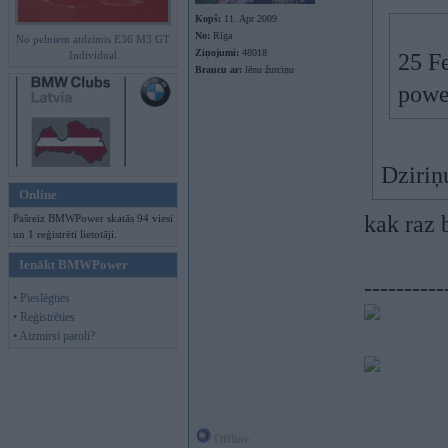
Kopš:
11. Apr 2009
No:
Rīga
No pelniem atdzimis E36 M3 GT
Ziņojumi:
48018
Individual
25 Fe
Braucu ar:
lēnu žurciņu
power
Dziriņ
Online
kak raz
Pašreiz BMWPower skatās 94 viesi
un 1 reģistrēti lietotāji.
Ienākt BMWPower
----------
• Pieslēgties
• Reģistrēties
• Aizmirsi paroli?
Offline