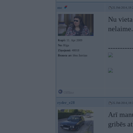
mc
25. Feb 2014, 19:
Nu vieta
nelaime.
Kopš:
11. Apr 2009
No:
Rīga
----------
Ziņojumi:
48018
Braucu ar:
lēnu žurciņu
Offline
ryder_e28
25. Feb 2014, 19:
Arī man
gribēs a