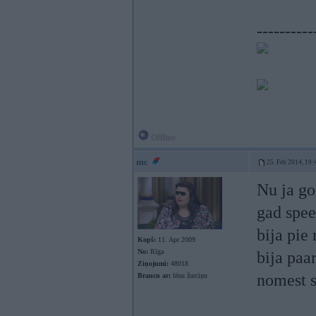
----------
Offline
mc
25. Feb 2014, 19:
Nu ja go
gad spee
bija pie
Kopš:
11. Apr 2009
No:
Rīga
bija paa
Ziņojumi:
48018
nomest s
Braucu ar:
lēnu žurciņu