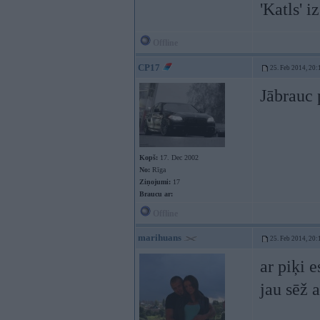
'Katls' i
Offline
CP17
25. Feb 2014, 20:
Jābrauc 
Kopš:
17. Dec 2002
No:
Rīga
Ziņojumi:
17
Braucu ar:
Offline
marihuans
25. Feb 2014, 20:
ar piķi 
jau sēž 