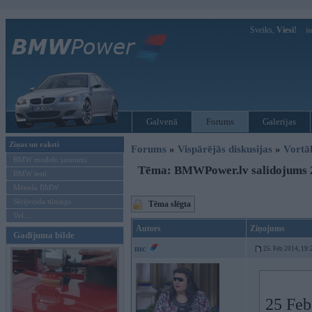
Sveiks,
Viesi!
Ie
Galvenā
Forums
Galerijas
Ziņas un raksti
Forums
»
Vispārējās diskusijas
»
Vort
BMW modeļu jaunumi
Tēma: BMWPower.lv salidojums 
BMW testi
Mēneša BMW
Sērijveida tūnings
Tēma slēgta
Vel...
Autors
Ziņojums
Gadījuma bilde
mc
25. Feb 2014, 19:
25 Feb