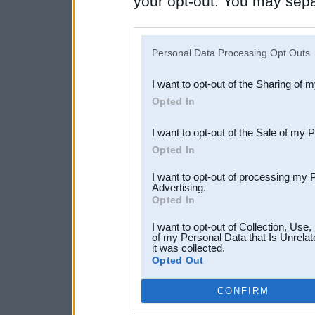
your opt-out. You may separ
disclosure of your personal
IAB’s list of downstream pa
Personal Data Processing Opt Outs
also be disclosed by us to 
I want to opt-out of the Sharing of 
Downstream Participants
th
Opted In
third parties.
I want to opt-out of the Sale of my 
Opted In
I want to opt-out of processing my 
Advertising.
Opted In
I want to opt-out of Collection, Use
of my Personal Data that Is Unrelat
it was collected.
Opted Out
CONFIRM