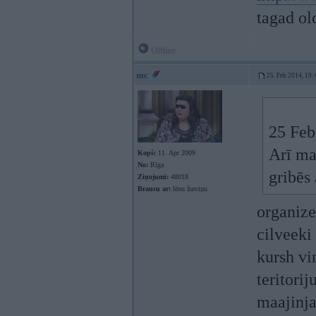
tagad ol
Offline
mc
25. Feb 2014, 19:
25 Feb
Arī ma
Kopš:
11. Apr 2009
No:
Rīga
gribēs
Ziņojumi:
48018
Braucu ar:
lēnu žurciņu
organize
cilveeki
kursh vi
teritorij
maajinja