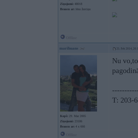
Ziņojumi:
48018
Braucu ar:
lēnu žurciņu
Offline
marihuans
25. Feb 2014, 20:
Nu vo,to
pagodinā
----------
T: 203-
Kopš:
29. Mar 2005
Ziņojumi:
23186
Braucu ar:
4 x 666
Offline