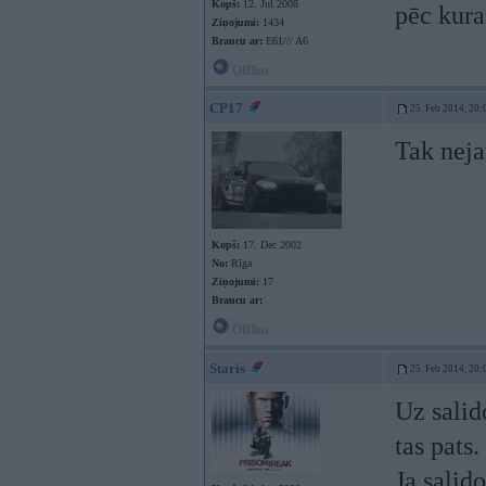
Kopš:
12. Jul 2008
pēc kura
Ziņojumi:
1434
Braucu ar:
E61/// A6
Offline
CP17
25. Feb 2014, 20:
Tak neja
Kopš:
17. Dec 2002
No:
Rīga
Ziņojumi:
17
Braucu ar:
Offline
Staris
25. Feb 2014, 20:
Uz salid
tas pats
Ja salid