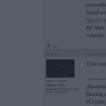
uzmanīb
Spied z
Spama t
Jā! Man 
valodās.
Offline
xjs_4
25. Feb 2014, 20:
Tikai m
----------
Kopš:
31. Mar 2008
Akumula
Ziņojumi:
23883
Braucu ar:
AUDI S8 2012 , GSX
R1000, weekendiem A2
Having a
#Crypto