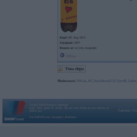
Kopš:
08. Aug 2013
Ziņojumi:
5097
Braucu ar:
uz lohu mugurām
Offline
Tēma slēgta
Moderatori:
968-jk
,
AV
,
AiwaShuraLLP
,
GirtzB
,
Lafter
Vortāls BMWPower.lv darbojas
kopš 2002. gada 14. maija. Tas nav auto klubs un nav saistīts ar
Galvena
|
Fo
BMW AG.
Par BMWPower
|
Kontakti
|
Reklāma