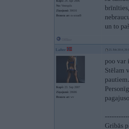
Kopš:
24. Apr 2006
No:
Ventspils
brīnītie
Ziņojumi:
30616
nebraucu
Braucu ar:
ra ucuarB
un to pa
Offline
Lafter
25. Feb 2014, 20:
poo var i
Stēlam v
pautiem.
Personīg
Kopš:
23. Sep 2007
Ziņojumi:
28686
pagajus
Braucu ar:
wv
----------
Gribās p