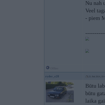
Nu nah 
Veel tag
- piem M
----------
Offline
ryder_e28
25. Feb 2014, 19:
Būtu labi
būtu gat
laika gai