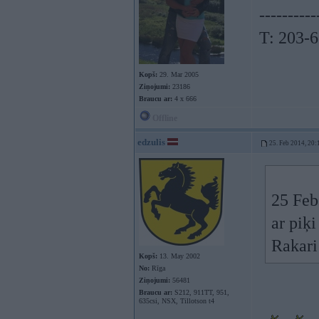
----------
T: 203-
Kopš:
29. Mar 2005
Ziņojumi:
23186
Braucu ar:
4 x 666
Offline
edzulis
25. Feb 2014, 20:
25 Feb
ar piķi
Rakari
Kopš:
13. May 2002
No:
Rīga
Ziņojumi:
56481
Braucu ar:
S212, 911TT, 951,
635csi, NSX, Tillotson t4