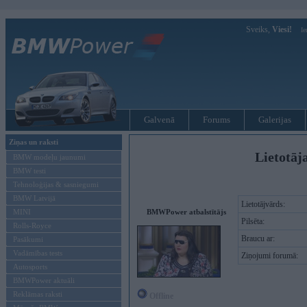
Sveiks,
Viesi!
Ie
Galvenā
Forums
Galerijas
Ziņas un raksti
Lietotāj
BMW modeļu jaunumi
BMW testi
Tehnoloģijas & sasniegumi
BMW Latvijā
Lietotājvārds:
MINI
BMWPower atbalstītājs
Pilsēta:
Rolls-Royce
Braucu ar:
Pasākumi
Vadāmības tests
Ziņojumi forumā:
Autosports
BMWPower aktuāli
Reklāmas raksti
Offline