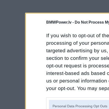
BMWPower.lv -
Do Not Process My
If you wish to opt-out of the
processing of your personal
targeted advertising by us
section to confirm your sel
opt-out request is proces
interest-based ads based o
us or personal information d
your opt-out. You may separ
disclosure of your personal
IAB’s list of downstream pa
Personal Data Processing Opt Outs