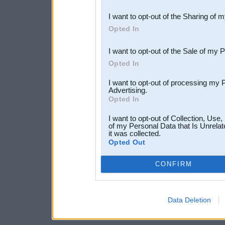
also be disclosed by us to 
I want to opt-out of the Sharing of 
Downstream Participants
th
Opted In
third parties.
I want to opt-out of the Sale of my 
Opted In
I want to opt-out of processing my 
Advertising.
Opted In
I want to opt-out of Collection, Use
of my Personal Data that Is Unrelat
it was collected.
Opted Out
CONFIRM
Data Deletion