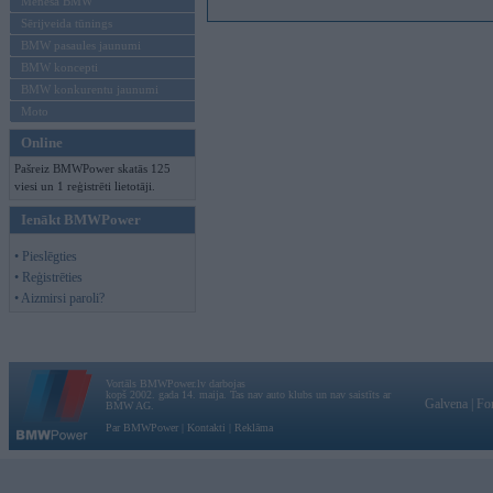
Mēneša BMW
Sērijveida tūnings
BMW pasaules jaunumi
BMW koncepti
BMW konkurentu jaunumi
Moto
Online
Pašreiz BMWPower skatās 125
viesi un 1 reģistrēti lietotāji.
Ienākt BMWPower
• Pieslēgties
• Reģistrēties
• Aizmirsi paroli?
Vortāls BMWPower.lv darbojas
kopš 2002. gada 14. maija. Tas nav auto klubs un nav saistīts ar
Galvena
|
Fo
BMW AG.
Par BMWPower
|
Kontakti
|
Reklāma