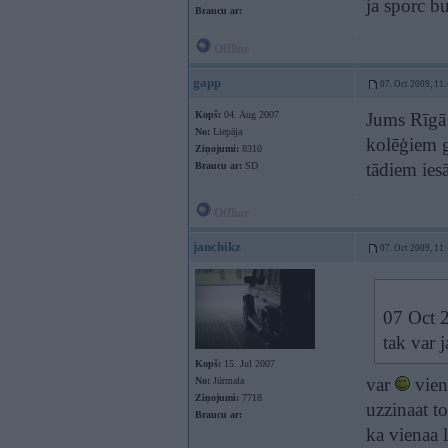
ja sporc b
Braucu ar:
Offline
gapp
07. Oct 2009, 11
Kopš:
04. Aug 2007
Jums Rīgā 
No:
Liepāja
kolēģiem g
Ziņojumi:
8310
tādiem ies
Braucu ar:
SD
Offline
janchikz
07. Oct 2009, 11
07 Oct 2
tak var 
Kopš:
15. Jul 2007
var
vien
No:
Jūrmala
Ziņojumi:
7718
uzzinaat t
Braucu ar:
ka vienaa 