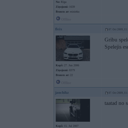
No:
Rīga
Ziņojumi:
1639
Braucu ar:
esinieku
Offline
fleix
07. Oct 2009, 11
Gribu spel
Spelejis e
Kopš:
27. Jun 2006
Ziņojumi:
8379
Braucu ar:
22
Offline
janchikz
07. Oct 2009, 11
taatad no
Kopš:
15. Jul 2007