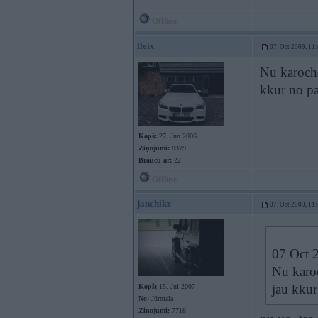
Offline
fleix
07. Oct 2009, 11
Nu karoche
kkur no p
Kopš:
27. Jun 2006
Ziņojumi:
8379
Braucu ar:
22
Offline
janchikz
07. Oct 2009, 11
07 Oct 2
Nu karoc
jau kkur
Kopš:
15. Jul 2007
No:
Jūrmala
Ziņojumi:
7718