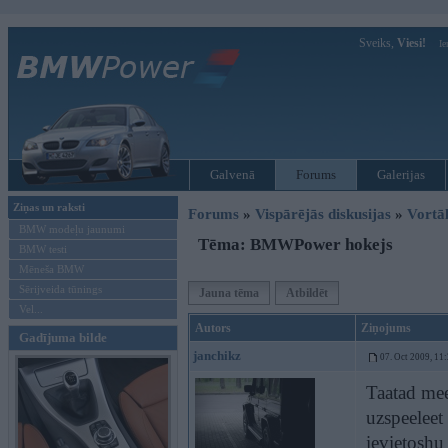
Sveiks,
Viesi!
Ie
Galvenā
Forums
Galerijas
Ziņas un raksti
Forums
»
Vispārējās diskusijas
»
Vort
BMW modeļu jaunumi
Tēma: BMWPower hokejs
BMW testi
Mēneša BMW
Sērijveida tūnings
Jauna tēma
Atbildēt
Vel...
Autors
Ziņojums
Gadījuma bilde
janchikz
07. Oct 2009, 11
Taatad mee
uzspeeleet
ievietoshu