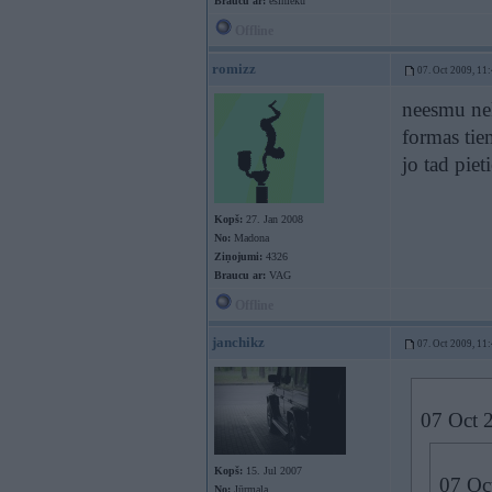
Braucu ar:
esinieku
Offline
romizz
07. Oct 2009, 11
neesmu nek
formas tie
jo tad pie
Kopš:
27. Jan 2008
No:
Madona
Ziņojumi:
4326
Braucu ar:
VAG
Offline
janchikz
07. Oct 2009, 11
07 Oct 2
Kopš:
15. Jul 2007
07 Oct
No:
Jūrmala