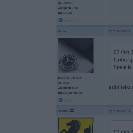
No:
Jūrmala
Ziņojumi:
7718
Braucu ar:
Offline
clicks
07. Oct 2009, 11
07 Oct 2
Gribu sp
Spelejis
Kopš:
23. Jul 2006
No:
Rīga
gribi teik
Ziņojumi:
1639
Braucu ar:
esinieku
Offline
edzulis
07. Oct 2009, 11
07 Oct 2