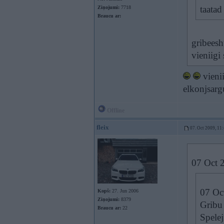
taata
Ziņojumi:
7718
Braucu ar:
gribeesh
vieniigi
vienii
elkonjsarg
Offline
fleix
07. Oct 2009, 11
07 Oct 2
07 Oct
Kopš:
27. Jun 2006
Ziņojumi:
8379
Gribu
Braucu ar:
22
Spelej