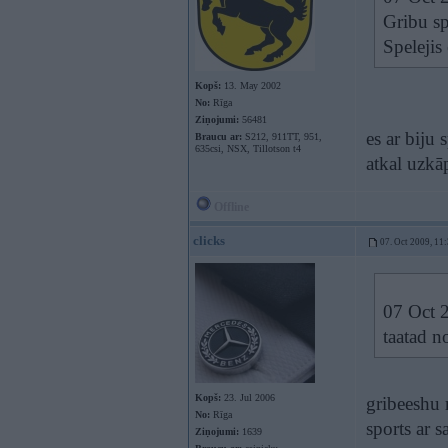
Gribu sp
Spelejis
Kopš:
13. May 2002
No:
Rīga
Ziņojumi:
56481
es ar biju
Braucu ar:
S212, 911TT, 951,
635csi, NSX, Tillotson t4
atkal uzkā
Offline
clicks
07. Oct 2009, 11
07 Oct 2
taatad 
Kopš:
23. Jul 2006
gribeeshu 
No:
Rīga
sports ar 
Ziņojumi:
1639