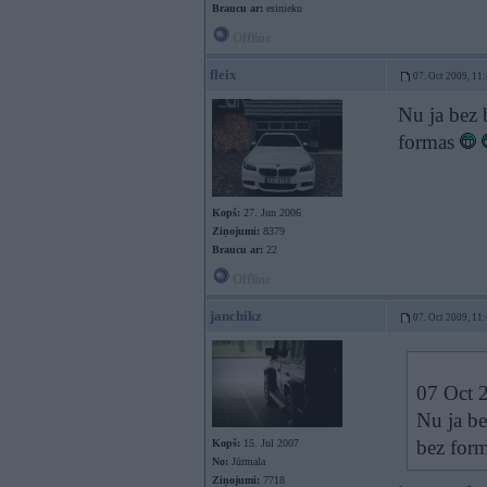
Braucu ar:
esinieku
Offline
fleix
07. Oct 2009, 11
Nu ja bez b
formas
Kopš:
27. Jun 2006
Ziņojumi:
8379
Braucu ar:
22
Offline
janchikz
07. Oct 2009, 11
07 Oct 2
Nu ja be
bez for
Kopš:
15. Jul 2007
No:
Jūrmala
Ziņojumi:
7718