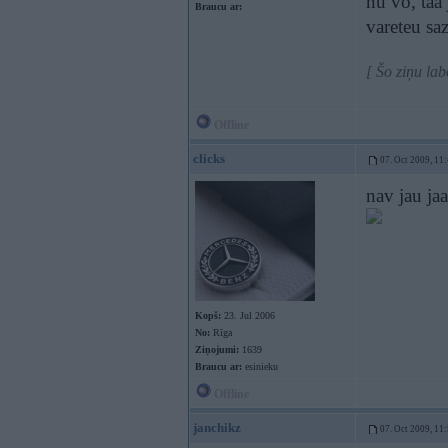
nu vo, taa 
Braucu ar:
vareteu sa
[ Šo ziņu la
Offline
clicks
07. Oct 2009, 11
nav jau ja
Kopš:
23. Jul 2006
No:
Rīga
Ziņojumi:
1639
Braucu ar:
esinieku
Offline
janchikz
07. Oct 2009, 11