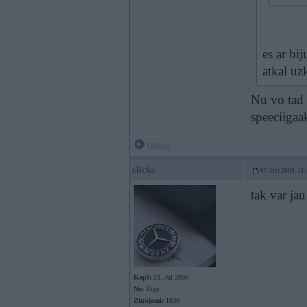
es ar bi
atkal uz
Nu vo tad 
speeciigaa
Offline
clicks
07. Oct 2009, 11
tak var jau
Kopš:
23. Jul 2006
No:
Rīga
Ziņojumi:
1639