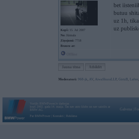
bet iisteni
butuu shi
uz 1h, tik
uz publisk
Kopš:
15. Jul 2007
No:
Jūrmala
Ziņojumi:
7718
Braucu ar:
Offline
Jauna tēma
Atbildēt
Moderatori:
968-jk
,
AV
,
AiwaShuraLLP
,
GirtzB
,
Lafter
Vortāls BMWPower.lv darbojas
kopš 2002. gada 14. maija. Tas nav auto klubs un nav saistīts ar
Galvena
|
Fo
BMW AG.
Par BMWPower
|
Kontakti
|
Reklāma