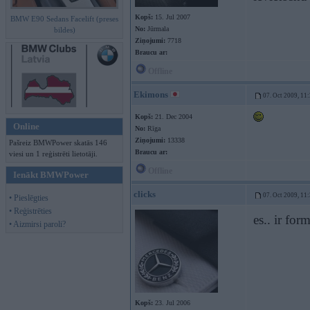
Kopš:
15. Jul 2007
BMW E90 Sedans Facelift (preses
No:
Jūrmala
bildes)
Ziņojumi:
7718
Braucu ar:
Offline
Ekimons
07. Oct 2009, 11
Kopš:
21. Dec 2004
Online
No:
Rīga
Ziņojumi:
13338
Pašreiz BMWPower skatās 146
Braucu ar:
viesi un 1 reģistrēti lietotāji.
Offline
Ienākt BMWPower
clicks
07. Oct 2009, 11
• Pieslēgties
• Reģistrēties
es.. ir for
• Aizmirsi paroli?
Kopš:
23. Jul 2006