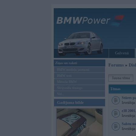
Galvenā
Ziņas un raksti
Forums
»
Dis
BMW modeļu jaunumi
BMW testi
Jauna tēma
Mēneša BMW
Sērijveida tūnings
Tēmas
Vel...
Stūres pa
Gadījuma bilde
Izveidoja
e38 2001
Izveidoja
Salstu no
Izveidoja