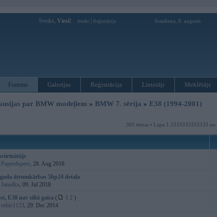
Sveiks,
Viesi!
|
Sestdiena, 8. augusts
Ienākt
Reģistrācija
Forums
Galerijas
Reģistrācija
Lietotāji
Meklētājs
kusijas par BMW modeļiem
»
BMW 7. sērija
»
E38 (1994-2001)
305 tēmas • Lapa 1.3333333333333 no
stirinātājs
:
Puperdupers
, 28. Aug 2018
.gada ātrumkārbas 5hp24 detaļa
:
Jana4ka
, 09. Jul 2018
st, E38 nav siltā gaisa
(
1
2
)
:
robis1133
, 29. Dec 2014