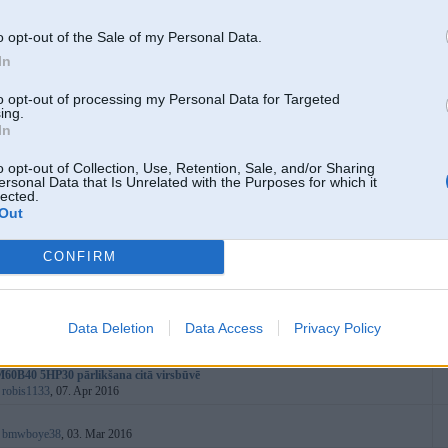
:
estorial
, 29. Dec 2016
va ritošas daļas diagnostika
o opt-out of the Sale of my Personal Data.
:
dmitriy_b
, 18. Dec 2016
In
38 daļas.
:
lolx
, 02. Oct 2016
to opt-out of processing my Personal Data for Targeted
ing.
retslīdes lampiņa un izsaukuma zīme!
In
:
bmwp0w
, 13. Aug 2016
2001.
o opt-out of Collection, Use, Retention, Sale, and/or Sharing
:
robis444
, 06. Aug 2016
ersonal Data that Is Unrelated with the Purposes for which it
lected.
 jalej karba
Out
:
dmitrijs39
, 07. Apr 2016
ēšanas sistēmā
CONFIRM
:
MrViesturs
, 30. May 2016
utomātiskā kārba
:
witboy16
, 04. May 2016
Data Deletion
Data Access
Privacy Policy
rbojas spidometrs
:
maarciis
, 15. Jun 2014
M60B40 5HP30 pārlikšana citā virsbūvē
:
robis1133
, 07. Apr 2016
:
bmwboye38
, 03. Mar 2016