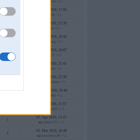
no
Driver
19. Dec 2016, 17:05
5
no
kurils
02. Oct 2016, 15:39
1
no
lolx
13. Aug 2016, 10:42
5
no
devarg
06. Aug 2016, 16:07
2
no
CP17
09. Jun 2016, 21:41
9
no
morris
02. Jun 2016, 22:30
10
no
MrViesturs
04. May 2016, 19:44
2
no
Ridlihs
25. Apr 2016, 21:07
16
no
capone22
07. Apr 2016, 13:25
1
no
robis1133
03. Mar 2016, 20:48
1
no
bmwboye38