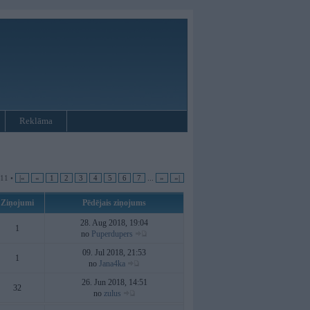
Reklāma
 11 •
|«
«
1
2
3
4
5
6
7
...
»
»|
Ziņojumi
Pēdējais ziņojums
28. Aug 2018, 19:04
1
no
Puperdupers
09. Jul 2018, 21:53
1
no
Jana4ka
26. Jun 2018, 14:51
32
no
zulus