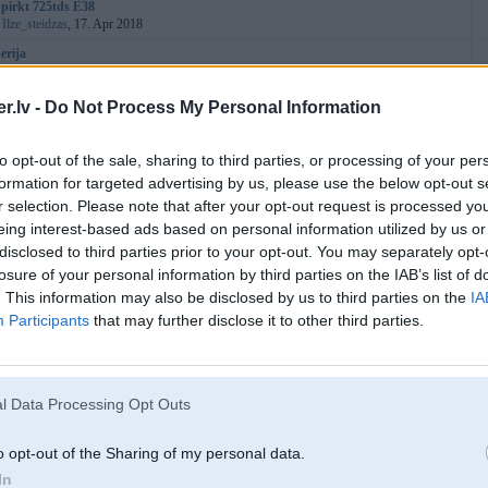
 pirkt 725tds E38
:
Ilze_steidzas
, 17. Apr 2018
erija
:
Smookijs
, 16. Jan 2018
 problēma ar degvielas padevi
(
1
2
3
4
)
.lv -
Do Not Process My Personal Information
:
aivixx20
, 31. Mar 2015
 stūres aizvietojamība
to opt-out of the sale, sharing to third parties, or processing of your per
:
lennytrikz
, 27. May 2017
formation for targeted advertising by us, please use the below opt-out s
žnieka vāks
r selection. Please note that after your opt-out request is processed y
:
Adams740d
, 05. Mar 2017
eing interest-based ads based on personal information utilized by us or
adaties E38 varat man ludz ieteikt kuru labak nemt
disclosed to third parties prior to your opt-out. You may separately opt-
:
E38life
, 05. Mar 2017
losure of your personal information by third parties on the IAB’s list of
ktors
. This information may also be disclosed by us to third parties on the
IA
:
Edgars27
, 24. Jan 2017
Participants
that may further disclose it to other third parties.
ide
:
Klokvarpsta
, 23. Jan 2017
lieliem apgriezieniem slāpst
(
1
2
)
:
MrViesturs
, 10. Oct 2015
l Data Processing Opt Outs
cijas stekeriem izvilkt ara papildus stekeri
:
lennytrikz
, 08. Jan 2017
o opt-out of the Sharing of my personal data.
ral module
In