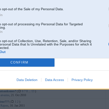
:
eriusss
, 02. Feb 2012
.0diizelja kartera ventilaacija
o opt-out of the Sale of my Personal Data.
:
ambross
, 14. Jan 2012
In
ejs
:
Maxims007
, 07. Jan 2012
to opt-out of processing my Personal Data for Targeted
ing.
troksnis no E38 priekšējā paneļa
In
:
kenet
, 05. Jan 2012
.g. vējstikls
o opt-out of Collection, Use, Retention, Sale, and/or Sharing
:
Pancho20
, 04. Jan 2012
ersonal Data that Is Unrelated with the Purposes for which it
lected.
(
1
2
)
Out
:
lietus
, 21. Mar 2005
tāji
(
1
2
3
)
CONFIRM
:
realss
, 01. Nov 2009
 1999g. Mazā tv problēmas.
:
saca
, 22. Nov 2011
Data Deletion
Data Access
Privacy Policy
ada
:
schiller
, 07. Nov 2011
 atsauksmes?
(
6
7
8
...
13
)
:
aivarins
, 21. Oct 2010
dene???
(
1
2
)
:
Rajons
, 16. Jan 2011