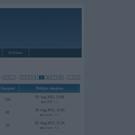
Reklāma
1 •
|«
«
...
2
3
4
5
6
7
8
...
»
»|
Ziņojumi
Pēdējais ziņojums
03. Sep 2012, 12:06
234
no
ATB
26. Aug 2012, 12:45
81
no
xtcxtc
02. Aug 2012, 22:56
23
no
crime