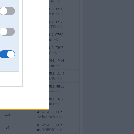
no
australia
14. Jan 2012, 12:05
5
no
ambross
07. Jan 2012, 12:36
5
no
BMW530
06. Jan 2012, 07:59
9
no
kenet
04. Jan 2012, 23:25
5
no
KM
08. Dec 2011, 10:46
31
no
nutastur
23. Nov 2011, 11:44
44
no
DOPING
22. Nov 2011, 09:58
2
no
Driver
07. Nov 2011, 16:36
6
no
uldens1
14. Oct 2011, 11:21
253
no
konussib
10. Oct 2011, 11:21
24
no
DOPING