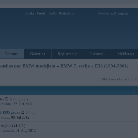
Sveiks,
Viesi!
|
Svetdiena, 9. augusts
Ienākt
Reģistrācija
Forums
Galerijas
Reģistrācija
Lietotāji
Meklētājs
kusijas par BMW modeļiem
»
BMW 7. sērija
»
E38 (1994-2001)
305 tēmas • Lapa 5 no 1
de
(
6
7
8
...
12
)
:
Paulitis
, 27. Oct 2007
 1995 gada
(
3
4
5
)
:
xtcxtc
, 08. Jul 2012
 iegāde
(
1
2
)
:
mazzais5
, 01. Aug 2012