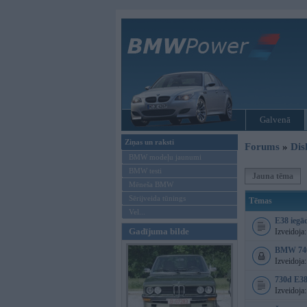
Galvenā
Ziņas un raksti
Forums
»
Dis
BMW modeļu jaunumi
BMW testi
Jauna tēma
Mēneša BMW
Sērijveida tūnings
Tēmas
Vel...
E38 iegā
Gadījuma bilde
Izveidoja
BMW 740
Izveidoja
730d E38
Izveidoja