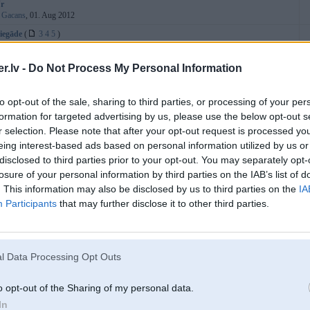
Nr
:
Gacans
, 01. Aug 2012
 iegāde
(
3
4
5
)
:
gotme
, 29. Jul 2012
īna patēriņš
(
2
3
4
)
.lv -
Do Not Process My Personal Information
:
lietus
, 03. Jan 2005
 BMW E38 TRAFIC MASTER RECIEVER UNIT ?
to opt-out of the sale, sharing to third parties, or processing of your per
:
kk22
, 14. Jul 2012
formation for targeted advertising by us, please use the below opt-out s
0D
r selection. Please note that after your opt-out request is processed y
:
AljekcDL
, 12. Jul 2012
eing interest-based ads based on personal information utilized by us or
ona lampas
disclosed to third parties prior to your opt-out. You may separately opt-
:
Kalviis
, 28. Jun 2012
losure of your personal information by third parties on the IAB’s list of
na apgaismojums
. This information may also be disclosed by us to third parties on the
IA
:
soferiits
, 07. Jan 2011
Participants
that may further disclose it to other third parties.
1999.g. centrālā atslēga
:
Pancho20
, 17. Feb 2012
a datora iespējas
:
sandriitis
, 11. Feb 2012
l Data Processing Opt Outs
 Salidojums
(
1
2
)
:
AJleKcaHgp
, 15. Aug 2011
o opt-out of the Sharing of my personal data.
 pie dažādiem apgriezieniem
In