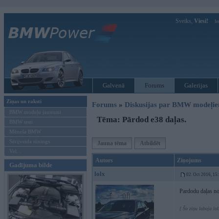
Sveiks,
Viesi!
Ie
Galvenā
Forums
Galerijas
Ziņas un raksti
Forums
»
Diskusijas par BMW modeļi
BMW modeļu jaunumi
Tēma: Pārdod e38 daļas.
BMW testi
Mēneša BMW
Sērijveida tūnings
Jauna tēma
Atbildēt
Vel...
Autors
Ziņojums
Gadījuma bilde
lolx
02. Oct 2016, 15
Pardodu daļas no
[ Šo ziņu laboja lo