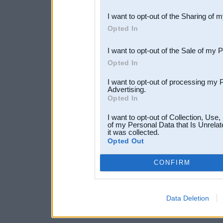
also be disclosed by us to 
I want to opt-out of the Sharing of 
Downstream Participants
th
Opted In
third parties.
I want to opt-out of the Sale of my 
Opted In
I want to opt-out of processing my 
Advertising.
Opted In
I want to opt-out of Collection, Use
of my Personal Data that Is Unrelat
it was collected.
Opted Out
CONFIRM
Data Deletion