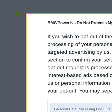
BMWPower.lv -
Do Not Process My
If you wish to opt-out of the
processing of your personal
targeted advertising by us
section to confirm your sel
opt-out request is proces
interest-based ads based o
us or personal information d
your opt-out. You may separ
disclosure of your personal
IAB’s list of downstream pa
Personal Data Processing Opt Outs