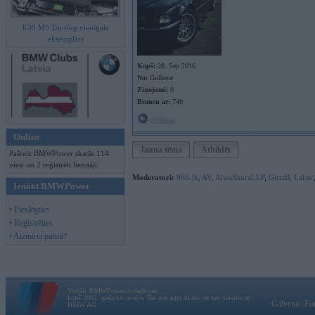
E39 M5 Touring vienīgais
eksemplārs
Kopš:
28. Sep 2016
No:
Gulbene
Ziņojumi:
0
Braucu ar:
740
Offline
Online
Jauna tēma
Atbildēt
Pašreiz BMWPower skatās 114
viesi un 2 reģistrēti lietotāji.
Moderatori:
968-jk
,
AV
,
AiwaShuraLLP
,
GirtzB
,
Lafter
Ienākt BMWPower
• Pieslēgties
• Reģistrēties
• Aizmirsi paroli?
Vortāls BMWPower.lv darbojas
kopš 2002. gada 14. maija. Tas nav auto klubs un nav saistīts ar
Galvena
|
Fo
BMW AG.