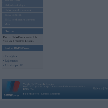
Mēneša BMW
Sērijveida tūnings
BMW pasaules jaunumi
BMW koncepti
BMW konkurentu jaunumi
Moto
Online
Pašreiz BMWPower skatās 147
viesi un 4 reģistrēti lietotāji.
Ienākt BMWPower
• Pieslēgties
• Reģistrēties
• Aizmirsi paroli?
Vortāls BMWPower.lv darbojas
kopš 2002. gada 14. maija. Tas nav auto klubs un nav saistīts ar
Galvena
|
Fo
BMW AG.
Par BMWPower
|
Kontakti
|
Reklāma