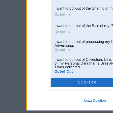
also be disclosed by us to 
I want to opt-out of the Sharing of 
Downstream Participants
th
Opted In
third parties.
I want to opt-out of the Sale of my 
Opted In
I want to opt-out of processing my 
Advertising.
Opted In
I want to opt-out of Collection, Use
of my Personal Data that Is Unrelat
it was collected.
Opted Out
CONFIRM
Data Deletion