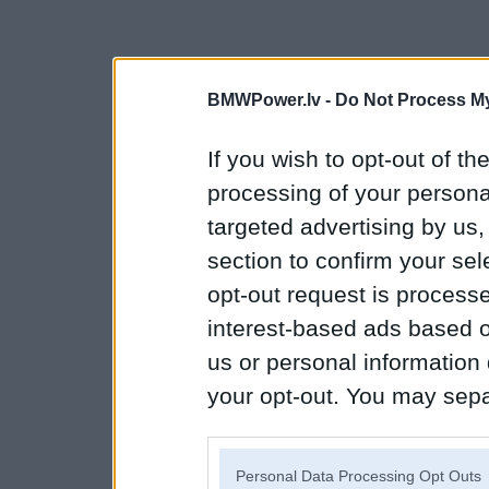
BMWPower.lv -
Do Not Process My
If you wish to opt-out of the
processing of your personal
targeted advertising by us
section to confirm your sel
opt-out request is proces
interest-based ads based o
us or personal information d
your opt-out. You may separ
disclosure of your personal
IAB’s list of downstream pa
Personal Data Processing Opt Outs