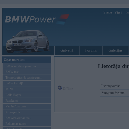
Sveiks,
Viesi!
Ie
Galvenā
Forums
Galerijas
Ziņas un raksti
Lietotāja dm
BMW modeļu jaunumi
BMW testi
Tehnoloģijas & sasniegumi
BMW Latvijā
Lietotājvārds:
Offline
MINI
Ziņojumi forumā:
Rolls-Royce
Pasākumi
Vadāmības tests
Autosports
BMWPower aktuāli
Reklāmas raksti