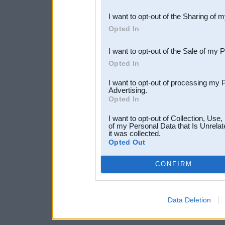
also be disclosed by us to 
I want to opt-out of the Sharing of 
Downstream Participants
th
Opted In
third parties.
I want to opt-out of the Sale of my 
Opted In
I want to opt-out of processing my 
Advertising.
Opted In
I want to opt-out of Collection, Use
of my Personal Data that Is Unrelat
it was collected.
Opted Out
CONFIRM
Data Deletion