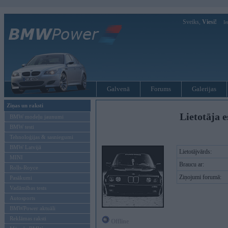
Sveiks,
Viesi!
Ie
Galvenā
Forums
Galerijas
Ziņas un raksti
Lietotāja e
BMW modeļu jaunumi
BMW testi
Tehnoloģijas & sasniegumi
BMW Latvijā
Lietotājvārds:
MINI
Braucu ar:
Rolls-Royce
Ziņojumi forumā:
Pasākumi
Vadāmības tests
Autosports
BMWPower aktuāli
Reklāmas raksti
Offline