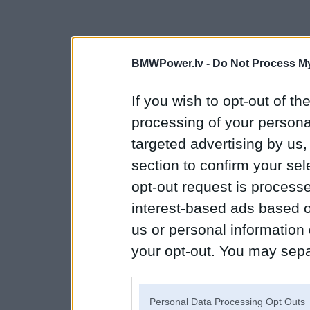
BMWPower.lv -
Do Not Process My
If you wish to opt-out of the
processing of your personal
targeted advertising by us
section to confirm your sel
opt-out request is proces
interest-based ads based o
us or personal information d
your opt-out. You may separ
disclosure of your personal
IAB’s list of downstream pa
Personal Data Processing Opt Outs