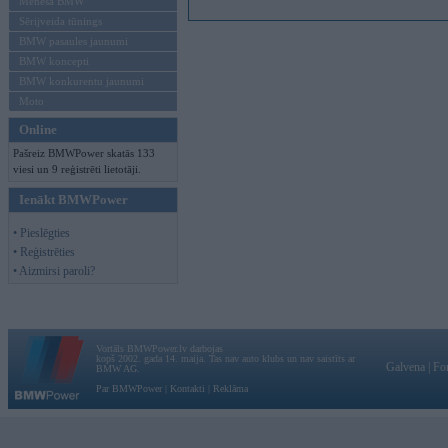
Mēneša BMW
Sērijveida tūnings
BMW pasaules jaunumi
BMW koncepti
BMW konkurentu jaunumi
Moto
Online
Pašreiz BMWPower skatās 133
viesi un 9 reģistrēti lietotāji.
Ienākt BMWPower
• Pieslēgties
• Reģistrēties
• Aizmirsi paroli?
Vortāls BMWPower.lv darbojas
kopš 2002. gada 14. maija. Tas nav auto klubs un nav saistīts ar
Galvena
|
Fo
BMW AG.
Par BMWPower
|
Kontakti
|
Reklāma