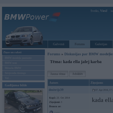
Sveiks,
Viesi!
Ie
Galvenā
Forums
Galerijas
Ziņas un raksti
Forums
»
Diskusijas par BMW modeļi
BMW modeļu jaunumi
Tēma: kada ella jalej karba
BMW testi
Mēneša BMW
Sērijveida tūnings
Jauna tēma
Atbildēt
Vel...
Autors
Ziņojums
Gadījuma bilde
dmitrijs39
07. Apr 2016, 17:
Kopš:
23. Oct 2014
kada ell
Ziņojumi:
1
Braucu ar: