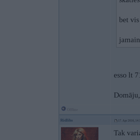
bet vis
jamain
esso lt 
Domāju, 
Offline
Ridlihs
17. Apr 2016, 14:
Tak varia