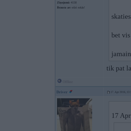
Ziņojumi:
4158
Braucu ar:
stūri rokās!
skaties
bet vis
jamain
tik pat 
Offline
Driver
17. Apr 2016, 13:
17 Apr