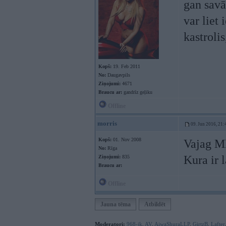
gan savā
var liet 
kastrolis
Kopš:
19. Feb 2011
No:
Daugavpils
Ziņojumi:
4671
Braucu ar:
gandrīz geļiku
Offline
morris
09. Jun 2016, 21:
Kopš:
01. Nov 2008
Vajag M
No:
Rīga
Kura ir 
Ziņojumi:
835
Braucu ar:
Offline
Jauna tēma
Atbildēt
Moderatori:
968-jk
,
AV
,
AiwaShuraLLP
,
GirtzB
,
Lafter