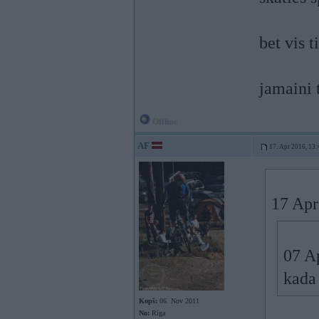
bet vis 
jamaini 
Offline
AF
17. Apr 2016, 13:
17 Apr
07 A
kada
Kopš:
06. Nov 2011
No:
Rīga