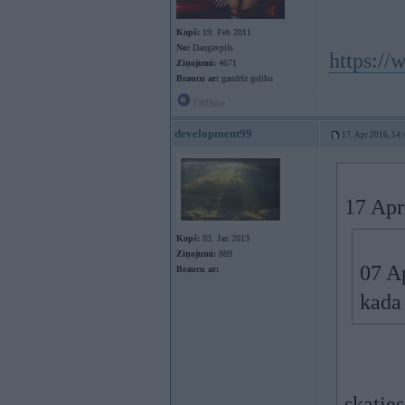
Kopš:
19. Feb 2011
No:
Daugavpils
https://
Ziņojumi:
4671
Braucu ar:
gandrīz geļiku
Offline
development99
17. Apr 2016, 14:
17 Apr
Kopš:
03. Jan 2013
Ziņojumi:
889
07 A
Braucu ar:
kada
skaties