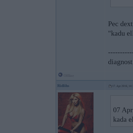
Pec dext
"kadu ell
----------
diagnost
Offline
Ridlihs
17. Apr 2016, 14:
07 Apr
kada e