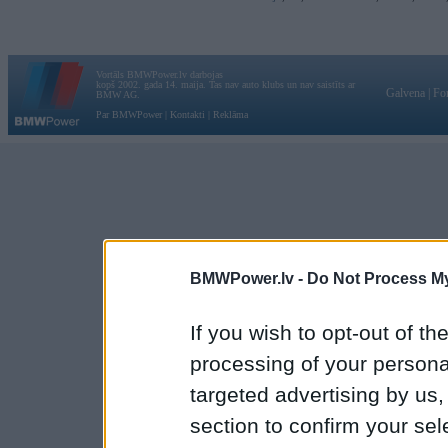
Vortāls BMWPower.lv darbojas
kopš 2002. gada 14. maija. Tas nav auto klubs un nav saistīts ar
Galvena
|
Fo
BMW AG.
Par BMWPower
|
Kontakti
|
Reklāma
BMWPower.lv -
Do Not Process My
If you wish to opt-out of the
processing of your personal
targeted advertising by us
section to confirm your sel