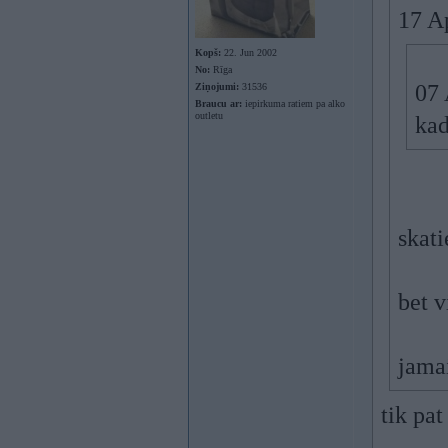
17 A
Kopš:
22. Jun 2002
No:
Rīga
07 
Ziņojumi:
31536
Braucu ar:
iepirkuma ratiem pa alko
outletu
kad
skati
bet v
jamai
tik pat