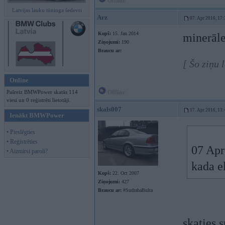
Offline
Latvijas lauku tūninga šedevri
Arz
07. Apr 2016, 17:
Kopš:
15. Jan 2014
minerāl
Ziņojumi:
190
Braucu ar:
[ Šo ziņu 
Online
Pašreiz BMWPower skatās 114
Offline
viesi un 0 reģistrēti lietotāji.
skals007
17. Apr 2016, 13:
Ienākt BMWPower
• Pieslēgties
• Reģistrēties
07 Apr
• Aizmirsi paroli?
kada e
Kopš:
22. Oct 2007
Ziņojumi:
427
Braucu ar:
#SudrabaBulta
skaties 