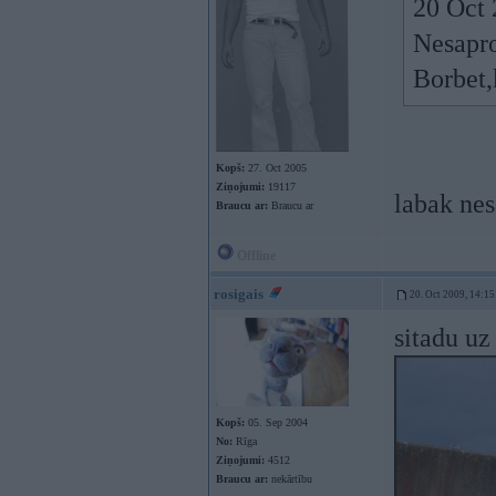
20 Oct 
Nesapro
Borbet,
Kopš:
27. Oct 2005
Ziņojumi:
19117
labak nes
Braucu ar:
Braucu ar
Offline
rosigais
20. Oct 2009, 14:15
sitadu uz
Kopš:
05. Sep 2004
No:
Rīga
Ziņojumi:
4512
Braucu ar:
nekārtību