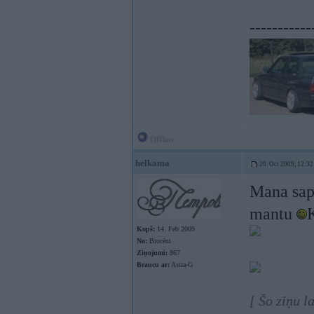
-----------
Offline
helkama
20. Oct 2009, 12:32
Mana sapr
mantu
Kopš:
14. Feb 2009
No:
Brocēni
Ziņojumi:
867
Braucu ar:
Astra-G
[ Šo ziņu l