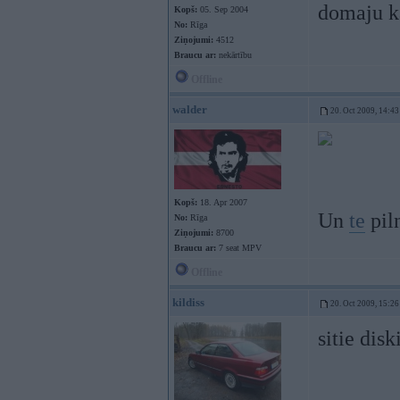
domaju ka
Kopš:
05. Sep 2004
No:
Rīga
Ziņojumi:
4512
Braucu ar:
nekārtību
Offline
walder
20. Oct 2009, 14:43
Kopš:
18. Apr 2007
Un
te
pil
No:
Rīga
Ziņojumi:
8700
Braucu ar:
7 seat MPV
Offline
kildiss
20. Oct 2009, 15:26
sitie disk