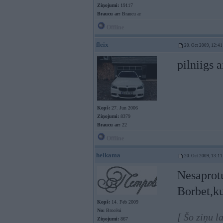
Ziņojumi:
19117
Braucu ar:
Braucu ar
Offline
fleix
20. Oct 2009, 12:41
pilniigs 
Kopš:
27. Jun 2006
Ziņojumi:
8379
Braucu ar:
22
Offline
helkama
20. Oct 2009, 13:11
Nesaprotu
Borbet,ku
Kopš:
14. Feb 2009
No:
Brocēni
[ Šo ziņu l
Ziņojumi:
867