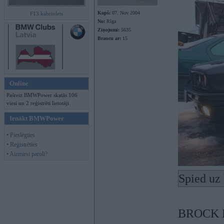
Kopš:
07. Nov 2004
F13 kabriolets
No:
Rīga
Ziņojumi:
5635
Braucu ar:
15
Online
Pašreiz BMWPower skatās 106
viesi un 2 reģistrēti lietotāji.
Ienākt BMWPower
• Pieslēgties
• Reģistrēties
• Aizmirsi paroli?
Spied uz 
BROCK B