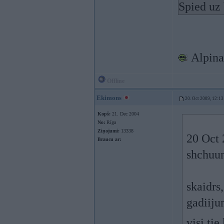
Spied uz 
Alpina
Offline
Ekimons
20. Oct 2009, 12:13
Kopš:
21. Dec 2004
No:
Rīga
Ziņojumi:
13338
20 Oct 
Braucu ar:
shchuu
skaidrs,
gadiiju
visi ti