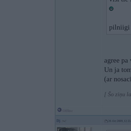
pilniig
agree pa
Un ja tom
(ar nosac
[ Šo ziņu l
Offline
Dj
20. Oct 2009, 12:25