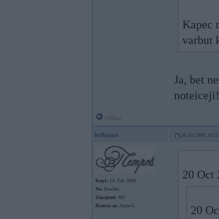
Kapec m
varbut 
Ja, bet ne
noteiceji
Offline
helkama
20. Oct 2009, 14:25
20 Oct 
Kopš:
14. Feb 2009
No:
Brocēni
Ziņojumi:
867
Braucu ar:
Astra-G
20 Oc