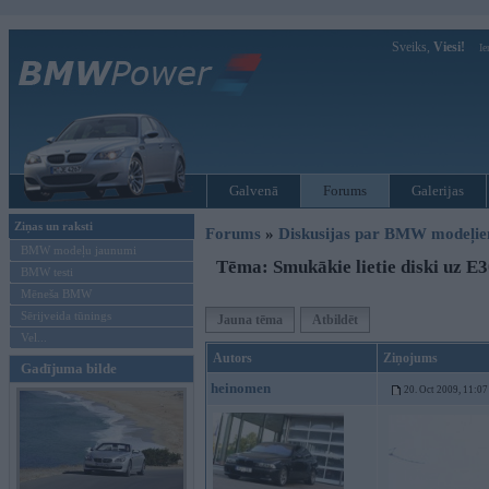
Sveiks,
Viesi!
Ie
Galvenā
Forums
Galerijas
Ziņas un raksti
Forums
»
Diskusijas par BMW modeļi
BMW modeļu jaunumi
Tēma: Smukākie lietie diski uz E
BMW testi
Mēneša BMW
Sērijveida tūnings
Jauna tēma
Atbildēt
Vel...
Autors
Ziņojums
Gadījuma bilde
heinomen
20. Oct 2009, 11:07