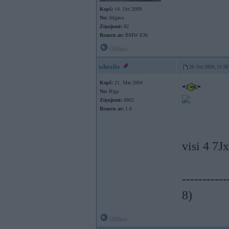
Kopš:
14. Oct 2009
No:
Jelgava
Ziņojumi:
82
Braucu ar:
BMW E36
Offline
wheelie
20. Oct 2009, 15:38
Kopš:
21. Mar 2004
No:
Rīga
Ziņojumi:
6862
Braucu ar:
1.6
visi 4 7
-----------
8)
Offline