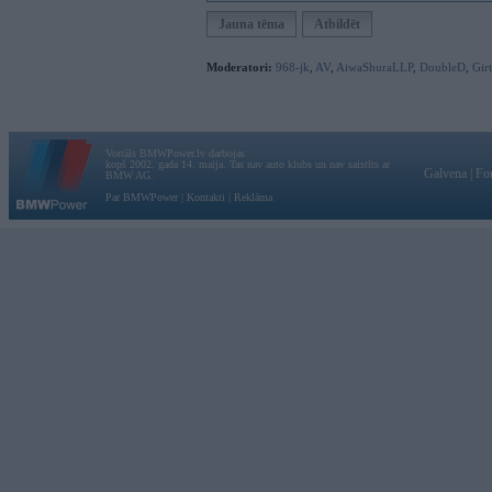
Jauna tēma
Atbildēt
Moderatori:
968-jk
,
AV
,
AiwaShuraLLP
,
DoubleD
,
Gir
Vortāls BMWPower.lv darbojas
kopš 2002. gada 14. maija. Tas nav auto klubs un nav saistīts ar
Galvena
|
Fo
BMW AG.
Par BMWPower
|
Kontakti
|
Reklāma