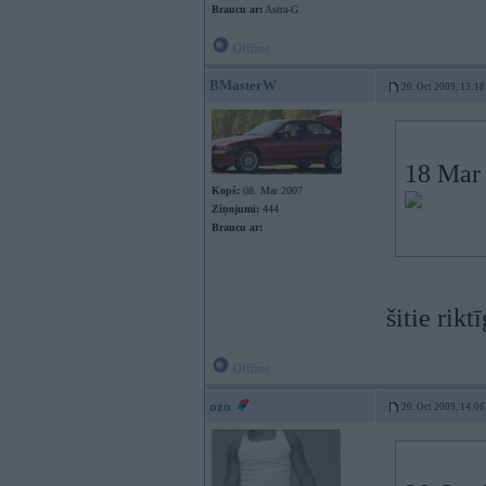
Braucu ar:
Astra-G
Offline
BMasterW
20. Oct 2009, 13:18
18 Mar 
Kopš:
08. Mar 2007
Ziņojumi:
444
Braucu ar:
šitie rikt
Offline
ozo
20. Oct 2009, 14:06