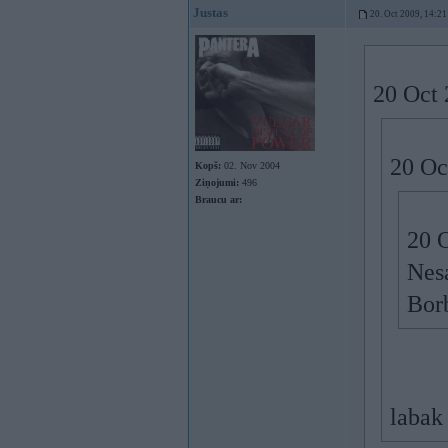
Justas
20. Oct 2009, 14:21
20 Oct 
20 Oc
Kopš:
02. Nov 2004
Ziņojumi:
496
Braucu ar:
20 O
Nesa
Borb
labak