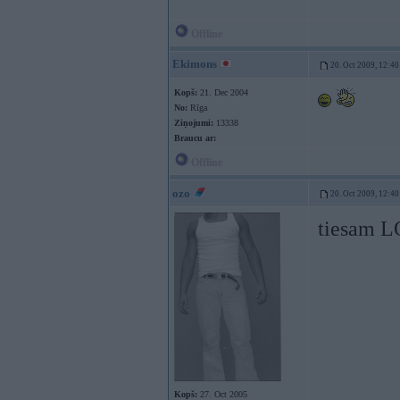
Offline
Ekimons
20. Oct 2009, 12:40
Kopš:
21. Dec 2004
No:
Rīga
Ziņojumi:
13338
Braucu ar:
Offline
ozo
20. Oct 2009, 12:40
tiesam 
Kopš:
27. Oct 2005