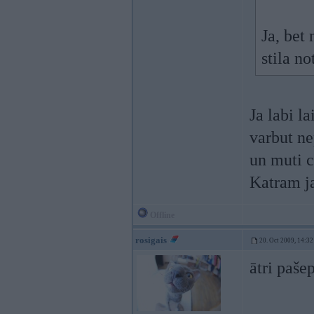
Ja, bet 
stila no
Ja labi l
varbut nep
un muti c
Katram j
Offline
rosigais
20. Oct 2009, 14:32
ātri paše