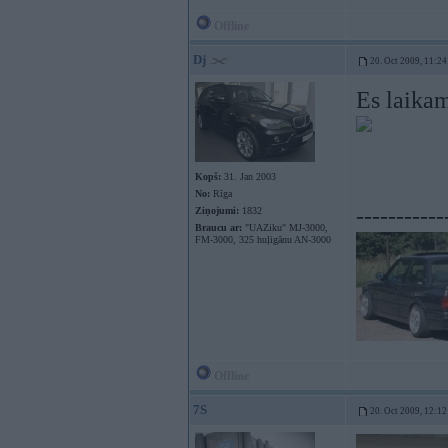
Offline
Dj
20. Oct 2009, 11:24
Es laika
Kopš:
31. Jan 2003
No:
Rīga
-----------
Ziņojumi:
1832
Braucu ar:
"UAZiku" MJ-3000,
FM-3000, 325 huļigānu AN-3000
Offline
7S
20. Oct 2009, 12:12