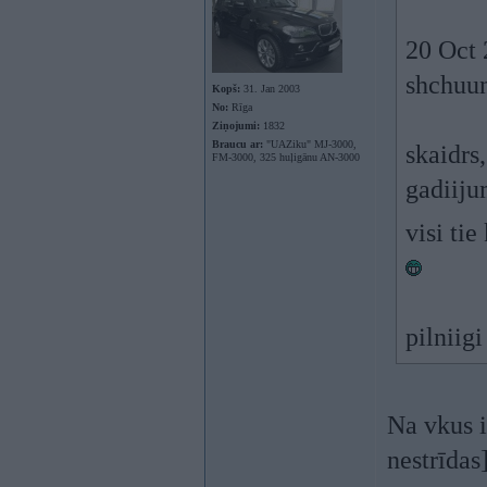
20 Oct 
shchuu
Kopš:
31. Jan 2003
No:
Rīga
Ziņojumi:
1832
Braucu ar:
"UAZiku" MJ-3000,
skaidrs,
FM-3000, 325 huļigānu AN-3000
gadiiju
visi ti
pilniig
Na vkus i
nestrīdas