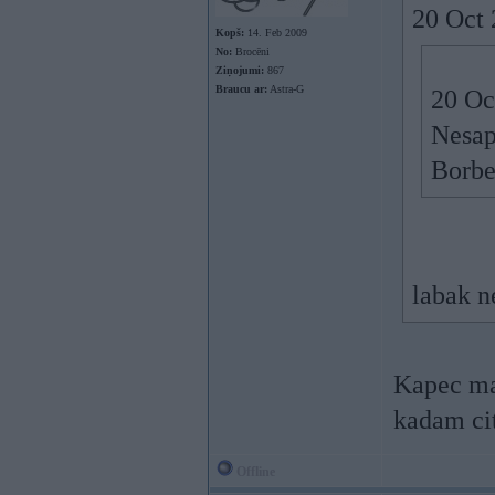
20 Oct 
Kopš:
14. Feb 2009
No:
Brocēni
Ziņojumi:
867
Braucu ar:
Astra-G
20 Oc
Nesap
Borbet
labak n
Kapec ma
kadam cit
Offline