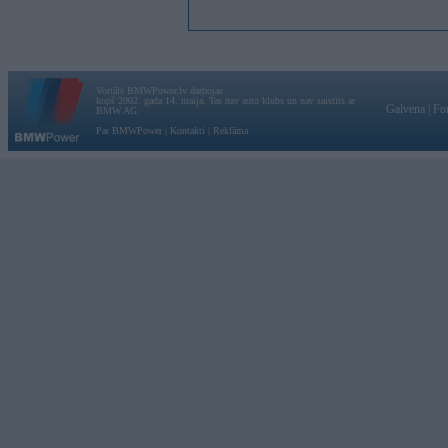
Vortāls BMWPower.lv darbojas
kopš 2002. gada 14. maija. Tas nav auto klubs un nav saistīts ar
Galvena
|
Fo
BMW AG.
Par BMWPower
|
Kontakti
|
Reklāma