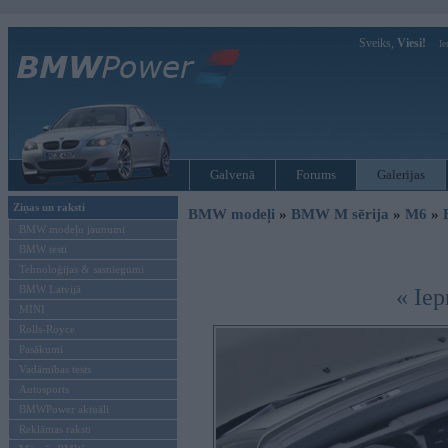
Sveiks,
Viesi!
Ie
Galvenā
Forums
Galerijas
Ziņas un raksti
BMW modeļi
»
BMW M sērija
»
M6
»
BMW modeļu jaunumi
BMW testi
Tehnoloģijas & sasniegumi
BMW Latvijā
« Iep
MINI
Rolls-Royce
Pasākumi
Vadāmības tests
Autosports
BMWPower aktuāli
Reklāmas raksti