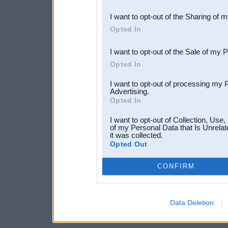
also be disclosed by us to 
I want to opt-out of the Sharing of 
Downstream Participants
th
Opted In
third parties.
I want to opt-out of the Sale of my 
Opted In
I want to opt-out of processing my 
Advertising.
Opted In
I want to opt-out of Collection, Use
of my Personal Data that Is Unrelat
it was collected.
Opted Out
CONFIRM
Data Deletion