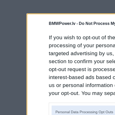
BMWPower.lv -
Do Not Process My
If you wish to opt-out of the
processing of your personal
targeted advertising by us
section to confirm your sel
opt-out request is proces
interest-based ads based o
us or personal information d
your opt-out. You may separ
disclosure of your personal
IAB’s list of downstream pa
Personal Data Processing Opt Outs