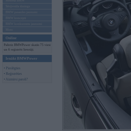
Mēneša BMW
Sērijveida tūnings
BMW pasaules jaunumi
BMW koncepti
BMW konkurentu jaunumi
Moto
Online
Pašreiz BMWPower skatās 75 viesi
un 6 reģistrēti lietotāji.
Ienākt BMWPower
• Pieslēgties
• Reģistrēties
• Aizmirsi paroli?