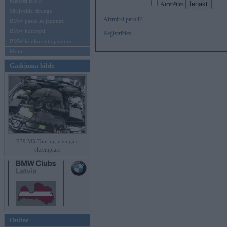
Mēneša BMW
Atcerēties
Sērijveida tūnings
Aizmirsi paroli?
BMW pasaules jaunumi
BMW koncepti
Reģistrēties
BMW konkurentu jaunumi
Moto
Gadījuma bilde
E39 M5 Touring vienīgais
eksemplārs
Online