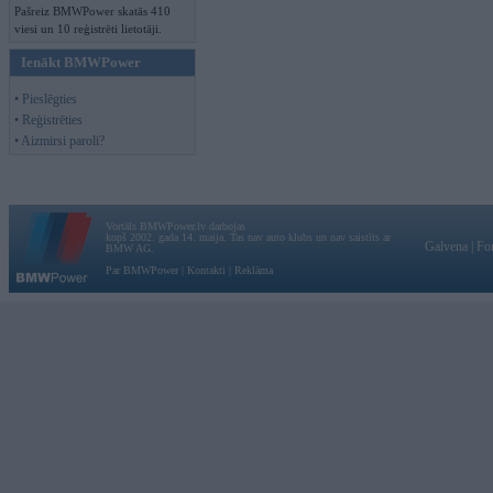
Pašreiz BMWPower skatās 410
viesi un 10 reģistrēti lietotāji.
Ienākt BMWPower
• Pieslēgties
• Reģistrēties
• Aizmirsi paroli?
Vortāls BMWPower.lv darbojas
kopš 2002. gada 14. maija. Tas nav auto klubs un nav saistīts ar
Galvena
|
Fo
BMW AG.
Par BMWPower
|
Kontakti
|
Reklāma