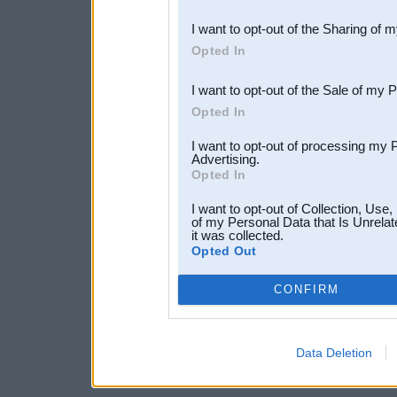
also be disclosed by us to 
I want to opt-out of the Sharing of 
Downstream Participants
th
Opted In
third parties.
I want to opt-out of the Sale of my 
Opted In
I want to opt-out of processing my 
Advertising.
Opted In
I want to opt-out of Collection, Use
of my Personal Data that Is Unrelat
it was collected.
Opted Out
CONFIRM
Data Deletion