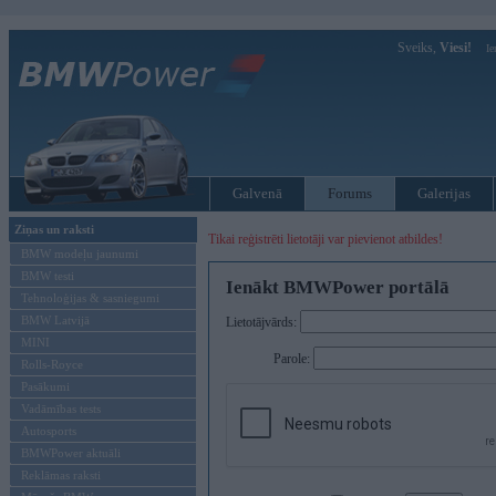
Sveiks,
Viesi!
Ie
Galvenā
Forums
Galerijas
Ziņas un raksti
Tikai reģistrēti lietotāji var pievienot atbildes!
BMW modeļu jaunumi
BMW testi
Ienākt BMWPower portālā
Tehnoloģijas & sasniegumi
BMW Latvijā
Lietotājvārds:
MINI
Parole:
Rolls-Royce
Pasākumi
Vadāmības tests
Autosports
BMWPower aktuāli
Reklāmas raksti