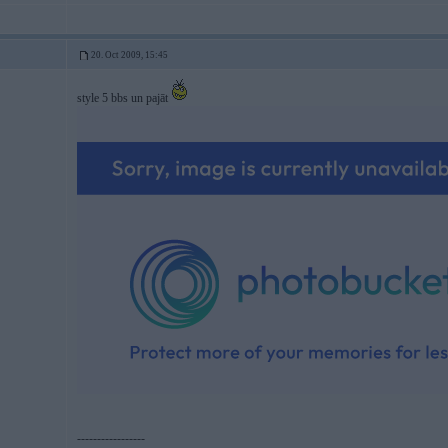
20. Oct 2009, 15:45
style 5 bbs un pajāt
-----------------