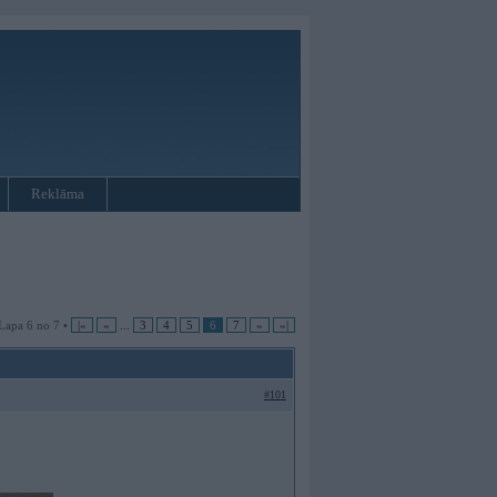
Reklāma
Lapa 6 no 7 •
|«
«
...
3
4
5
6
7
»
»|
#101