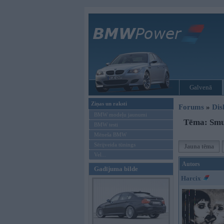
Galvenā
Ziņas un raksti
Forums
»
Dis
BMW modeļu jaunumi
Tēma: Smuk
BMW testi
Mēneša BMW
Sērijveida tūnings
Jauna tēma
Vel...
Autors
Gadījuma bilde
Harcix