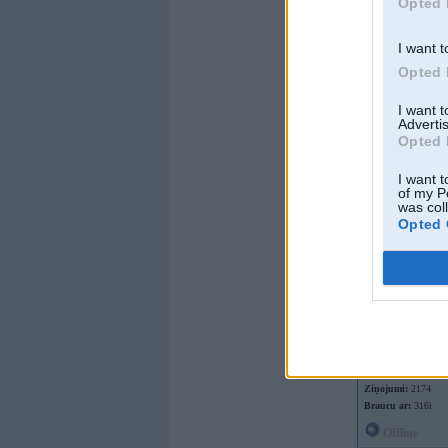
Opted 
I want t
Opted 
I want 
Advertis
Opted 
I want t
of my P
was col
Offline
Opted 
Castor
Kopš:
15. Jan 2009
No:
Rīga
Ziņojumi:
2174
Braucu ar:
316i
Offline