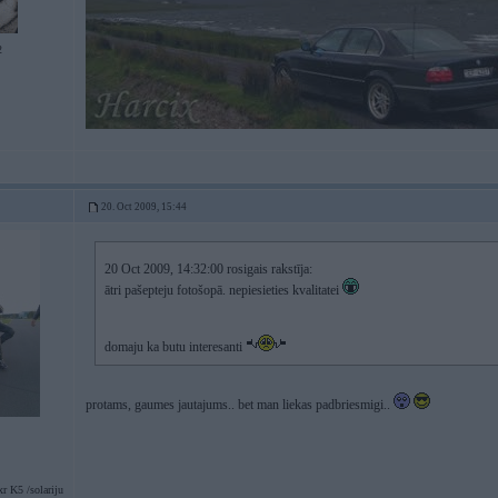
2
20. Oct 2009, 15:44
20 Oct 2009, 14:32:00 rosigais rakstīja:
ātri pašepteju fotošopā. nepiesieties kvalitatei
domaju ka butu interesanti
protams, gaumes jautajums.. bet man liekas padbriesmigi..
r K5 /solariju