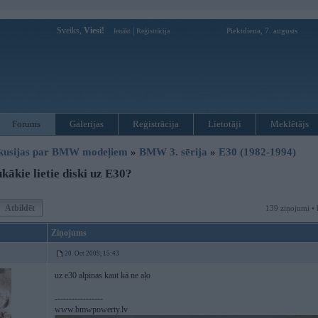
Sveiks,
Viesi!
|
Piektdiena, 7. augusts
Ienākt
Reģistrācija
Forums
Galerijas
Reģistrācija
Lietotāji
Meklētājs
kusijas par BMW modeļiem
»
BMW 3. sērija
»
E30 (1982-1994)
ākie lietie diski uz E30?
Atbildēt
139 ziņojumi • 
Ziņojums
20. Oct 2009, 15:43
uz e30 alpinas kaut kā ne aļo
-----------------
www.bmwpowerty.lv