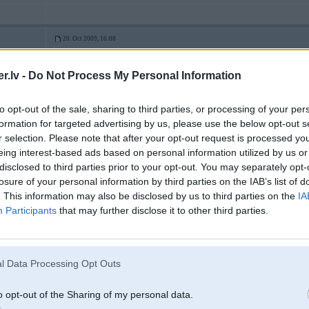
20. Oct 2009, 16:08
.lv -
Do Not Process My Personal Information
20 Oct 2009, 16:05:22 Castor rakstīja:
Alpinas ir ļoti ok
[IMG]sitie ir oz[/IMG]
to opt-out of the sale, sharing to third parties, or processing of your per
formation for targeted advertising by us, please use the below opt-out s
reku uz manejas lamatas. bet par tiem ronal turbo diskiem, ta ka man ir vairak l
r selection. Please note that after your opt-out request is processed y
eing interest-based ads based on personal information utilized by us or
u
disclosed to third parties prior to your opt-out. You may separately opt-
losure of your personal information by third parties on the IAB’s list of
. This information may also be disclosed by us to third parties on the
IA
Participants
that may further disclose it to other third parties.
l Data Processing Opt Outs
o opt-out of the Sharing of my personal data.