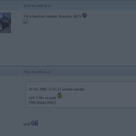
20. Oct 2009, 16:11
Vēl ir hardcore variants: Kerscher -KCS
20. Oct 2009, 16:12
20 Oct 2009, 15:45:23 wheelie rakstīja:
style 5 bbs un pajāt
[IMG]bilde[/IMG]
izcili