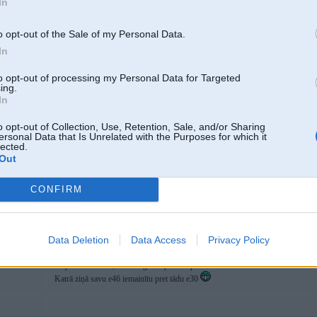
In
o opt-out of the Sale of my Personal Data.
In
to opt-out of processing my Personal Data for Targeted
ing.
In
Spied uz bildes, lai redzētu pilnā izmērā (640x429)
o opt-out of Collection, Use, Retention, Sale, and/or Sharing
ersonal Data that Is Unrelated with the Purposes for which it
lected.
Out
20. Oct 2009, 16:09
CONFIRM
20 Oct 2009, 16:06:51 Roko rakstīja:
šīs pēdējās nav Alpinas, bet OZ king
Data Deletion
Data Access
Privacy Policy
Ideju tas nemaina, OZ King ir Alpinas replikas.
Katrā ziņā savu e46 iemainītu pret tādu e30