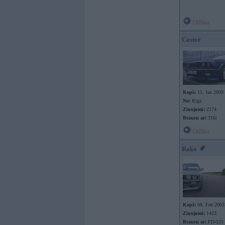
Offline
Castor
Kopš:
15. Jan 2009
No:
Rīga
Ziņojumi:
2174
Braucu ar:
316i
Offline
Roko
Kopš:
08. Feb 2003
Ziņojumi:
1423
Braucu ar:
FD-325