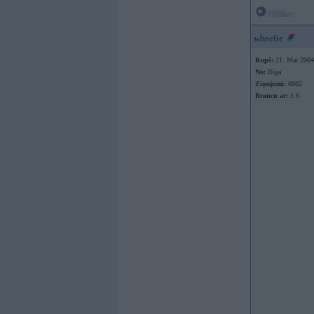
Offline
wheelie
Kopš:
21. Mar 2004
No:
Rīga
Ziņojumi:
6862
Braucu ar:
1.6