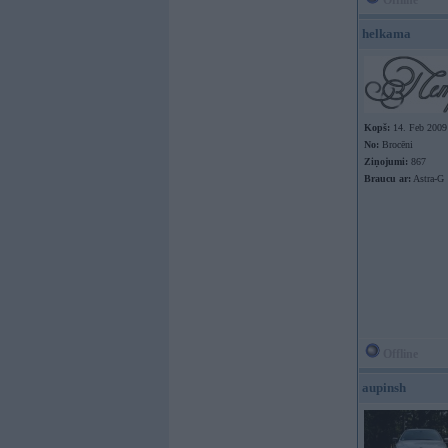
Offline
helkama
Kopš:
14. Feb 2009
No:
Brocēni
Ziņojumi:
867
Braucu ar:
Astra-G
Offline
aupinsh