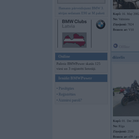
Hamann pārveidojumi BMW 3.
sērijas sedanam E90 ar M paketi
Kopš:
16. May 200
No:
Valmiera
Ziņojumi:
7824
Braucu ar:
V10
Offline
Online
diizelis
Pašreiz BMWPower skatās 125
viesi un 3 reģistrēti lietotāji.
Ienākt BMWPower
• Pieslēgties
• Reģistrēties
• Aizmirsi paroli?
Kopš:
01. Dec 2008
No:
Rīga
Ziņojumi:
2530
Braucu ar:
e39 / gsx