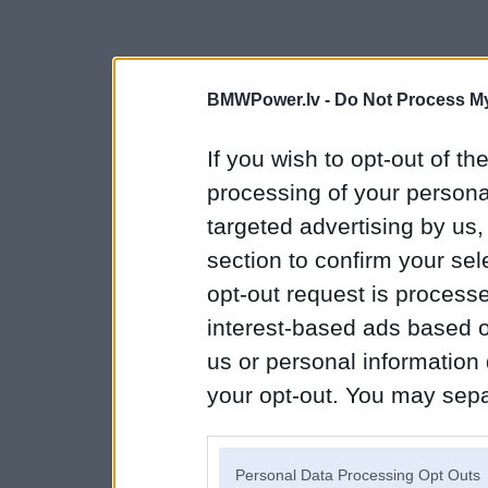
BMWPower.lv -
Do Not Process My
If you wish to opt-out of the
processing of your personal
targeted advertising by us
section to confirm your sel
opt-out request is proces
interest-based ads based o
us or personal information d
your opt-out. You may separ
disclosure of your personal
IAB’s list of downstream pa
Personal Data Processing Opt Outs