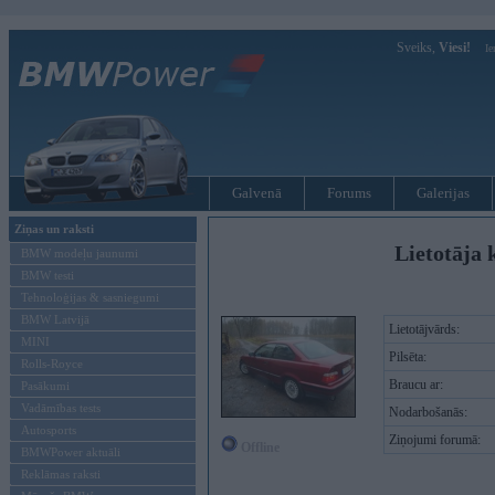
Sveiks,
Viesi!
Ie
Galvenā
Forums
Galerijas
Ziņas un raksti
Lietotāja k
BMW modeļu jaunumi
BMW testi
Tehnoloģijas & sasniegumi
BMW Latvijā
Lietotājvārds:
MINI
Pilsēta:
Rolls-Royce
Braucu ar:
Pasākumi
Vadāmības tests
Nodarbošanās:
Autosports
Ziņojumi forumā:
Offline
BMWPower aktuāli
Reklāmas raksti