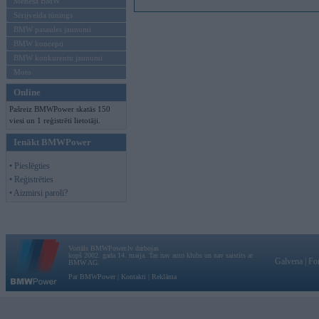
Mēneša BMW
Sērijveida tūnings
BMW pasaules jaunumi
BMW koncepti
BMW konkurentu jaunumi
Moto
Online
Pašreiz BMWPower skatās 150
viesi un 1 reģistrēti lietotāji.
Ienākt BMWPower
• Pieslēgties
• Reģistrēties
• Aizmirsi paroli?
Vortāls BMWPower.lv darbojas
kopš 2002. gada 14. maija. Tas nav auto klubs un nav saistīts ar
Galvena
|
Fo
BMW AG.
Par BMWPower
|
Kontakti
|
Reklāma