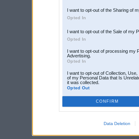
also be disclosed by us to 
I want to opt-out of the Sharing of 
Downstream Participants
th
Opted In
third parties.
I want to opt-out of the Sale of my 
Opted In
I want to opt-out of processing my 
Advertising.
Opted In
I want to opt-out of Collection, Use
of my Personal Data that Is Unrelat
it was collected.
Opted Out
CONFIRM
Data Deletion