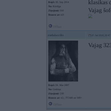
klasikas 
Kopš:
30. Sep 2014
No:
Kuldīga
Vajag šofe
Ziņojumi:
610
Braucu ar:
e21
Offline
rudaiseriks
07. Jul 2018, 20:47
Vajag 32
Kopš:
04. Mar 2007
No:
Grobiņa
Ziņojumi:
239
Braucu ar:
xf,t, FT.666 un 500+
Offline