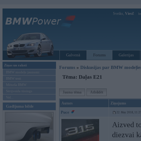
Sveiks,
Viesi!
Ie
Galvenā
Forums
Galerijas
Ziņas un raksti
Forums
»
Diskusijas par BMW modeļi
BMW modeļu jaunumi
Tēma: Daļas E21
BMW testi
Mēneša BMW
Sērijveida tūnings
Jauna tēma
Atbildēt
Vel...
Autors
Ziņojums
Gadījuma bilde
Puce
22. May 2018, 11:2
Aizved to
diezvai k