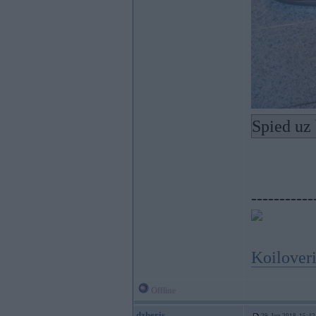
Spied uz 
-----------
Koiloveri
Offline
dzheris