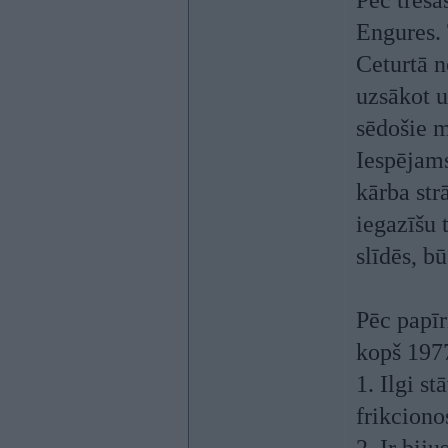
Pēc trešā
Engures. 
Ceturtā n
uzsākot u
sēdošie m
Iespējams
kārba str
iegazīšu t
slīdēs, b
Pēc papīr
kopš 1977
1. Ilgi st
frikciono