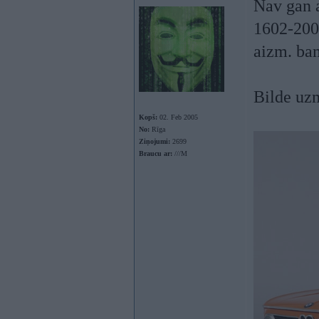
Nav gan 
1602-2002
aizm. ba
Bilde uz
Kopš:
02. Feb 2005
No:
Rīga
Ziņojumi:
2699
Braucu ar:
///M