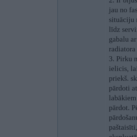
2. Ir biju
jau no fas
situāciju
līdz serv
gabalu ar
radiatora
3. Pirku 
ielicis, 
priekš. s
pārdoti a
labākiem
pārdot. Pē
pārdošanu
paštaisīt