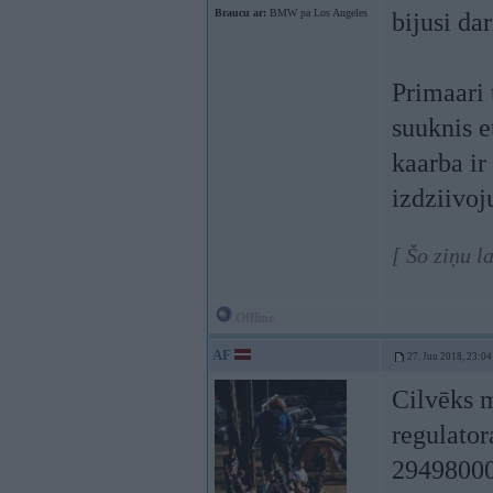
Braucu ar:
BMW pa Los Angeles
bijusi da
Primaari 
suuknis e
kaarba ir
izdziivoj
[ Šo ziņu 
Offline
AF
27. Jun 2018, 23:04
Cilvēks m
regulator
2949800