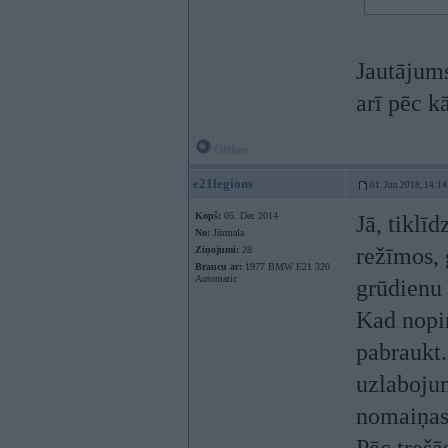
Jautājums
arī pēc k
Offline
e21legions
01. Jun 2018, 14:14
Kopš:
05. Dec 2014
Jā, tiklī
No:
Jūrmala
režīmos, 
Ziņojumi:
28
Braucu ar:
1977 BMW E21 320
Automatic
grūdienu 
Kad nopir
pabraukt.
uzlabojum
nomaiņas,