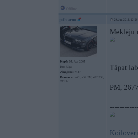
Offline
psih-arno
29. Jun 2018, 12:26
Meklēju n
Kopš:
05. Apr 2005
Tāpat la
No:
Rīga
Ziņojumi:
2417
Braucu ar:
e21, e36 332, e92 335,
944 s2
PM, 267
-----------
Koiloveri