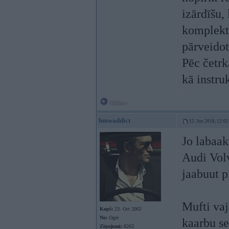
izārdīšu,
komplektu
pārveidot
Pēc četrk
kā instru
Offline
bmwaddict
12. Jun 2018, 12:02
Jo labaak
Audi Vol
jaabuut 
Mufti vaj
Kopš:
23. Oct 2002
No:
Ogre
kaarbu se
Ziņojumi:
8263