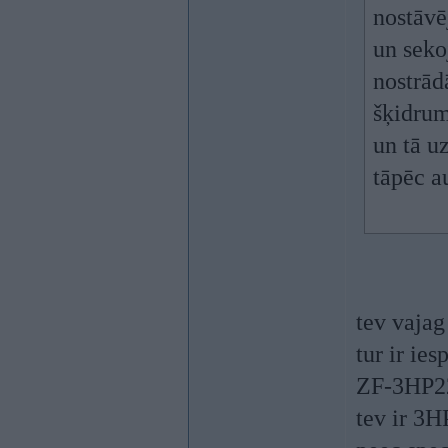
nostāvē
un seko
nostrād
šķidrum
un tā uz
tāpēc a
tev vajag
tur ir ie
ZF-3HP22.
tev ir 3H