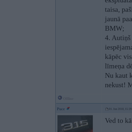
ekspluatā
taisa, paš
jaunā paa
BMW;
4. Autiņš
iespējama
kāpēc vis
līmeņa dē
Nu kaut k
nekust! 
Offline
Puce
01. Jun 2018, 15:29
Ved to kā