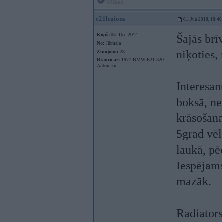
Offline
e21legions
01. Jun 2018, 18:40
Kopš:
05. Dec 2014
Šajās brī
No:
Jūrmala
niķoties,
Ziņojumi:
28
Braucu ar:
1977 BMW E21 320
Automatic
Interesan
boksā, ne
krāsošana
5grad vēl
laukā, pē
Iespējams
mazāk.
Radiators 