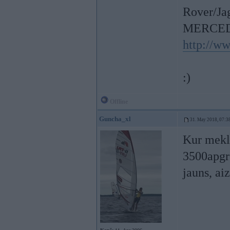
Rover/Ja
MERCED
http://w
:)
Offline
Guncha_xl
31. May 2018, 07:3
Kur mekl
3500apgr 
jauns, ai