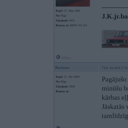
-----------
Kopš:
27. May 2002
J.K.jr.ba
No:
Rīga
Ziņojumi:
6431
Braucu ar:
BMW 315 e21
Offline
Rockstar
01. Jun 2018, 17:43
Kopš:
11. Dec 2004
Pagājušo 
No:
Rīga
minūšu br
Ziņojumi:
3956
Braucu ar:
kārbas eļ
Jāskatās 
tamlīdzīg