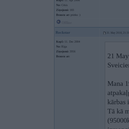
Kopš:
11. Apr 2006
No:
Cēsis
Ziņojumi:
183
Braucu ar:
prieku :)
Offline
Rockstar
31. May 2018, 21:3
Kopš:
11. Dec 2004
No:
Rīga
Ziņojumi:
3956
21 May
Braucu ar:
Sveicie
Mana 19
atpakaļ
kārbas i
Tā kā m
(95000k