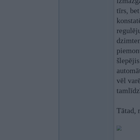
izmazgāj
tīrs, b
konstat
regulēj
dzimten
piemont
šlepēji
automāt
vēl var
tamlīd
Tātad, 