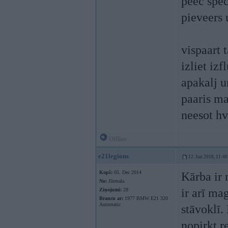
peec spec
pieveers
vispaart 
izliet izf
apakalj u
paaris ma
neesot hv
Offline
e21legions
12. Jun 2018, 11:40
Kopš:
05. Dec 2014
Kārba ir 
No:
Jūrmala
ir arī ma
Ziņojumi:
28
Braucu ar:
1977 BMW E21 320
Automatic
stāvoklī.
nopirkt 