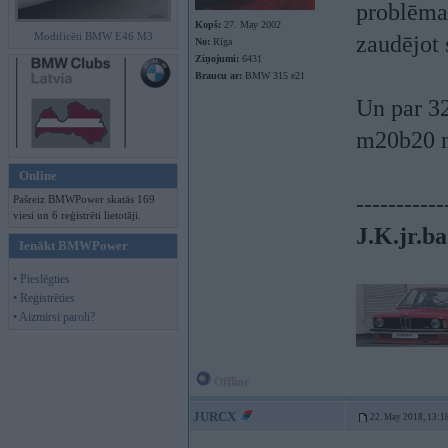
problēma.
Kopš:
27. May 2002
Modificēti BMW E46 M3
zaudējot 
No:
Rīga
Ziņojumi:
6431
Braucu ar:
BMW 315 e21
Un par 32
m20b20 
Online
-----------
Pašreiz BMWPower skatās 169
viesi un 6 reģistrēti lietotāji.
J.K.jr.ba
Ienākt BMWPower
• Pieslēgties
• Reģistrēties
• Aizmirsi paroli?
Offline
JURCX
22. May 2018, 13:1