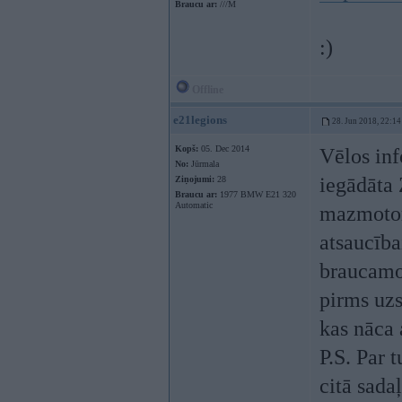
Braucu ar:
///M
:)
Offline
e21legions
28. Jun 2018, 22:14
Kopš:
05. Dec 2014
Vēlos inf
No:
Jūrmala
iegādāta
Ziņojumi:
28
Braucu ar:
1977 BMW E21 320
Automatic
mazmotor
atsaucība
braucamo 
pirms uzs
kas nāca
P.S. Par 
citā sada