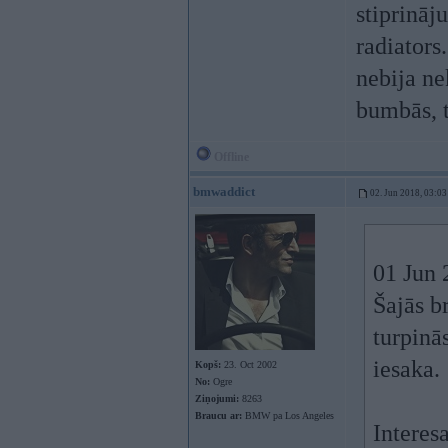
stiprināj
radiators.
nebija ne
bumbās, 
Offline
bmwaddict
02. Jun 2018, 03:03
01 Jun 
Šajās b
turpinā
iesaka.
Kopš:
23. Oct 2002
No:
Ogre
Ziņojumi:
8263
Braucu ar:
BMW pa Los Angeles
Interes