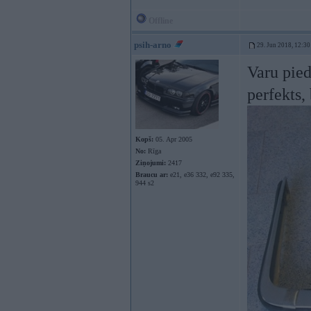
Offline
psih-arno
29. Jun 2018, 12:30
Varu pie
perfekts,
Kopš:
05. Apr 2005
No:
Rīga
Ziņojumi:
2417
Braucu ar:
e21, e36 332, e92 335,
944 s2