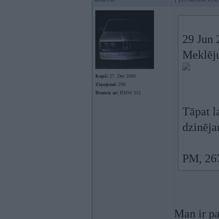
29. Jun 2018, 15:42
29 Jun 
Meklēju
Kopš:
27. Dec 2006
Ziņojumi:
290
Braucu ar:
BMW 315
Tāpat l
dzinēja
PM, 26
Man ir pa