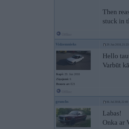
Then reas
stuck in t
Offline
Vidzemnieks
29. Jun 2018, 21:23
Hello tau
Varbūt kā
Kopš:
29. Jun 2018
Ziņojumi:
6
Braucu ar:
E21
Offline
grunchs
06. Jul 2018, 22:00
Labas!
Onka ar V