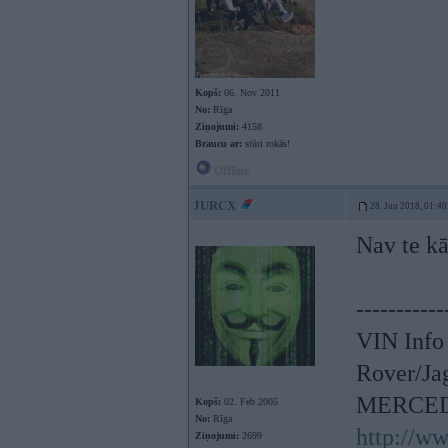
Kopš:
06. Nov 2011
No:
Rīga
Ziņojumi:
4158
Braucu ar:
stūri rokās!
Offline
JURCX
28. Jun 2018, 01:40
Nav te k
-----------
VIN Info
Rover/Ja
MERCED
Kopš:
02. Feb 2005
No:
Rīga
http://w
Ziņojumi:
2699