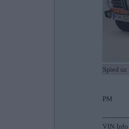
Spied uz 
PM
-----------
VIN Info