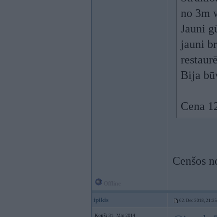
no 3m 
Jauni g
jauni 
restaurē
Bija bū
Cena 12
Cenšos ne
Offline
ipikis
02. Dec 2018, 21:35
Kopš:
31. Mar 2014