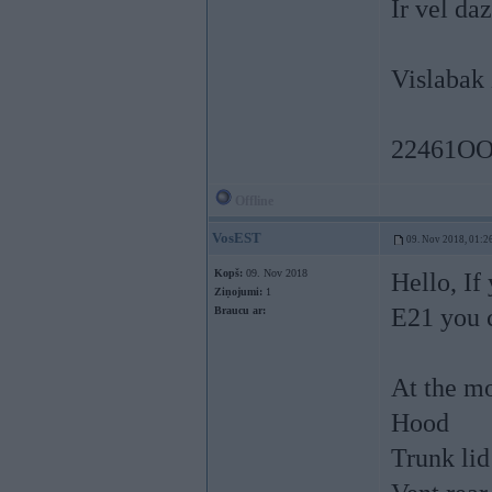
Ir vel da
Vislabak
22461O
Offline
VosEST
09. Nov 2018, 01:2
Kopš:
09. Nov 2018
Hello, If
Ziņojumi:
1
E21 you 
Braucu ar:
At the mo
Hood
Trunk lid