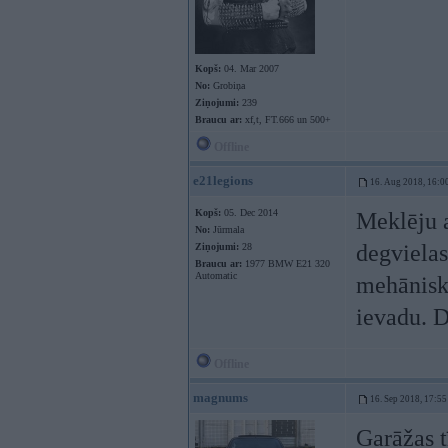
Kopš:
04. Mar 2007
No:
Grobiņa
Ziņojumi:
239
Braucu ar:
xf,t, FT.666 un 500+
Offline
e21legions
16. Aug 2018, 16:0
Kopš:
05. Dec 2014
Meklēju a
No:
Jūrmala
degvielas
Ziņojumi:
28
Braucu ar:
1977 BMW E21 320
Automatic
mehānisko
ievadu. D
Offline
magnums
16. Sep 2018, 17:55
Garāžas t