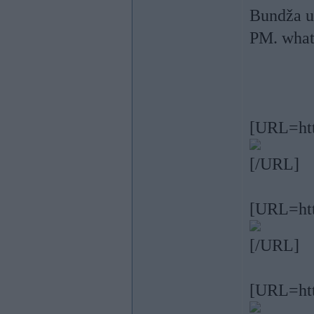
Bundža u
PM. wha
[URL=http
[/URL]
[URL=htt
[/URL]
[URL=htt