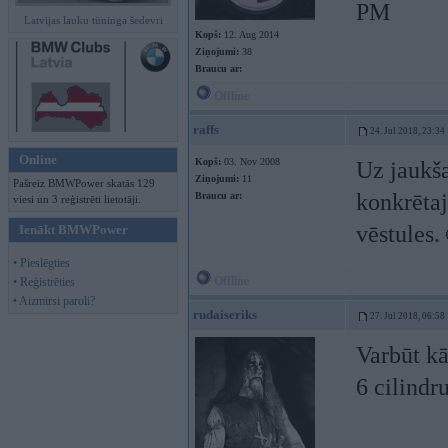
PM
Latvijas lauku tūninga šedevri
Kopš:
12. Aug 2014
Ziņojumi:
38
Braucu ar:
Offline
raffs
24. Jul 2018, 23:34
Online
Kopš:
03. Nov 2008
Uz jaukša
Ziņojumi:
11
Pašreiz BMWPower skatās 129
konkrētaj
Braucu ar:
viesi un 3 reģistrēti lietotāji.
vēstules.
Ienākt BMWPower
• Pieslēgties
Offline
• Reģistrēties
• Aizmirsi paroli?
rudaiseriks
27. Jul 2018, 06:58
Varbūt kā
6 cilindr