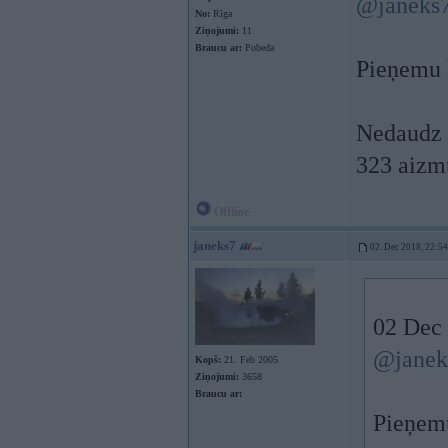
@janeks
No:
Rīga
Ziņojumi:
11
Braucu ar:
Pobeda
Pieņemu k
Nedaudz p
323 aizmu
Offline
janeks7
02. Dec 2018, 22:54
02 Dec
@janek
Kopš:
21. Feb 2005
Ziņojumi:
3658
Braucu ar:
Pieņemu