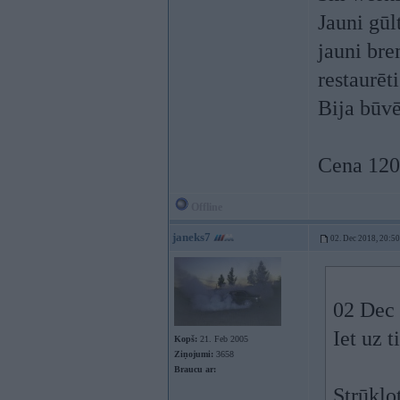
Jauni gūl
jauni br
restaurēti
Bija būvē
Cena 120
Offline
janeks7
02. Dec 2018, 20:50
02 Dec
Iet uz t
Kopš:
21. Feb 2005
Ziņojumi:
3658
Braucu ar:
Strūklo