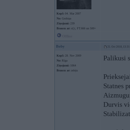
Kopš:
04. Mar 2007
No:
Grobiņa
Ziņojumi:
239
Braucu ar:
xf,t, FT.666 un 500+
Offline
Boby
25. Oct 2018, 13:31
Kopš:
28. Nov 2009
Palikusi 
No:
Rīga
Ziņojumi:
1064
Braucu ar:
zeleju
Prieksejai
Statnes p
Aizmugur
Durvis vi
Stabilizat