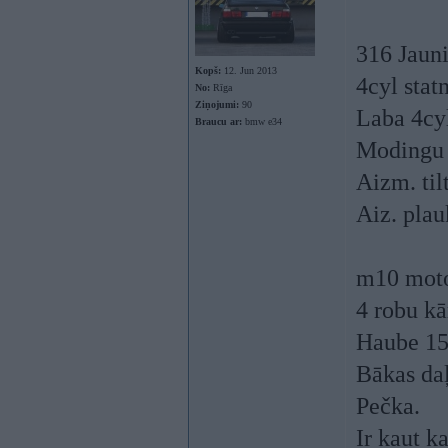
316 Jauni
Kopš:
12. Jun 2013
4cyl stat
No:
Rīga
Ziņojumi:
90
Laba 4cyl
Braucu ar:
bmw e34
Modingu 
Aizm. til
Aiz. plau
m10 motor
4 robu kā
Haube 1
Bākas daļ
Pečka.
Ir kaut k