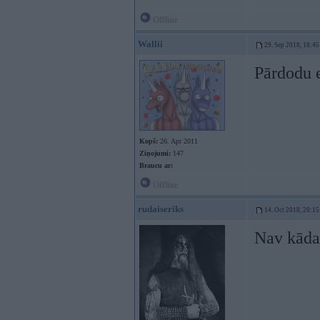
Offline
Wallii
29. Sep 2018, 18:45
Pārdodu 
Kopš:
26. Apr 2011
Ziņojumi:
147
Braucu ar:
Offline
rudaiseriks
14. Oct 2018, 20:15
Nav kāda