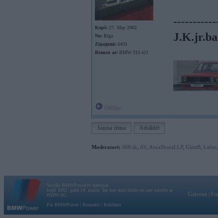
-----------
Kopš:
27. May 2002
J.K.jr.ba
No:
Rīga
Ziņojumi:
6431
Braucu ar:
BMW 315 e21
Offline
Jauna tēma
Atbildēt
Moderatori:
968-jk
,
AV
,
AiwaShuraLLP
,
GirtzB
,
Lafter
Vortāls BMWPower.lv darbojas
kopš 2002. gada 14. maija. Tas nav auto klubs un nav saistīts ar
Galvena
|
Fo
BMW AG.
Par BMWPower
|
Kontakti
|
Reklāma