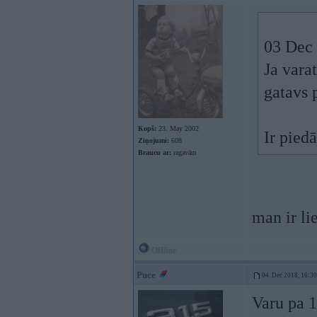
03 Dec
Ja vara
gatavs 
Kopš:
23. May 2002
Ir pied
Ziņojumi:
608
Braucu ar:
ragavām
man ir lie
Offline
Puce
04. Dec 2018, 16:30
Varu pa 