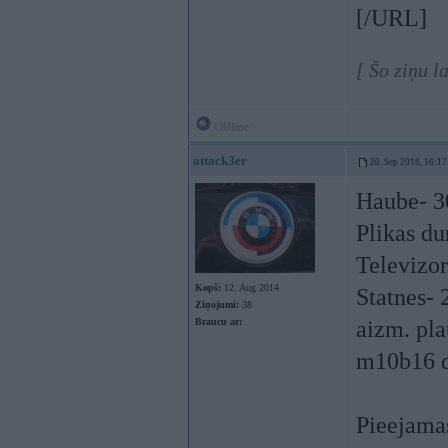
[/URL]
[ Šo ziņu 
Offline
attack3er
20. Sep 2018, 16:17
Haube- 3
Plikas du
Televizor
Kopš:
12. Aug 2014
Statnes- 
Ziņojumi:
38
Braucu ar:
aizm. pla
m10b16 d
Pieejamas