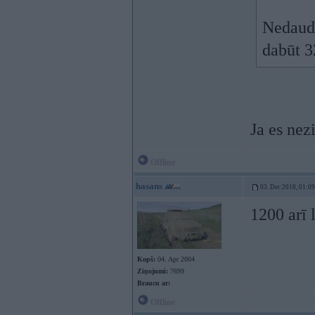
Nedaudz
dabūt 3
Ja es nez
Offline
hasans
03. Dec 2018, 01:09
1200 arī 
Kopš:
04. Apr 2004
Ziņojumi:
7699
Braucu ar:
Offline