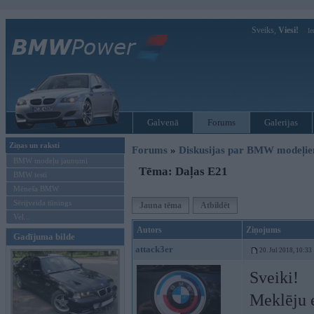
Sveiks,
Viesi!
Ie
Galvenā
Forums
Galerijas
Ziņas un raksti
Forums
»
Diskusijas par BMW modeļi
BMW modeļu jaunumi
Tēma: Daļas E21
BMW testi
Mēneša BMW
Sērijveida tūnings
Jauna tēma
Atbildēt
Vel...
Autors
Ziņojums
Gadījuma bilde
attack3er
20. Jul 2018, 10:33
Sveiki!
Meklēju e