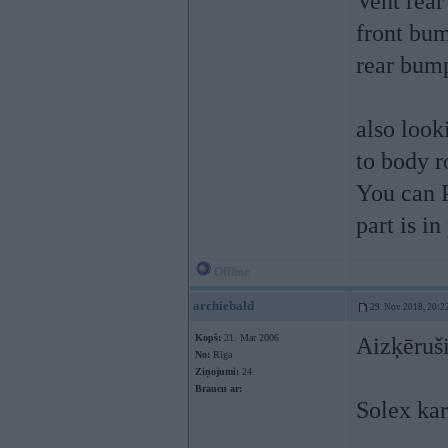
Vent rea
front bu
rear bum
also look
to body r
You can P
part is in
Offline
archiebald
29. Nov 2018, 20:2
Kopš:
21. Mar 2006
Aizķēruš
No:
Rīga
Ziņojumi:
24
Braucu ar:
Solex kar