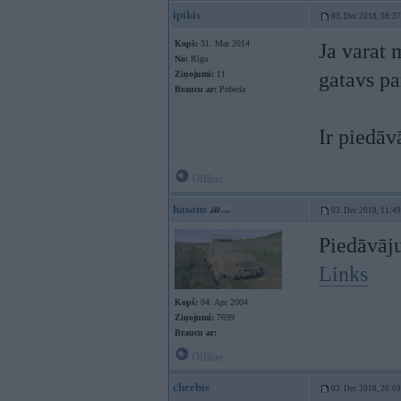
ipikis
03. Dec 2018, 08:37
Kopš:
31. Mar 2014
Ja varat 
No:
Rīga
gatavs pa
Ziņojumi:
11
Braucu ar:
Pobeda
Ir piedā
Offline
hasans
03. Dec 2018, 11:49
Piedāvāju
Links
Kopš:
04. Apr 2004
Ziņojumi:
7699
Braucu ar:
Offline
cherbis
03. Dec 2018, 20:09