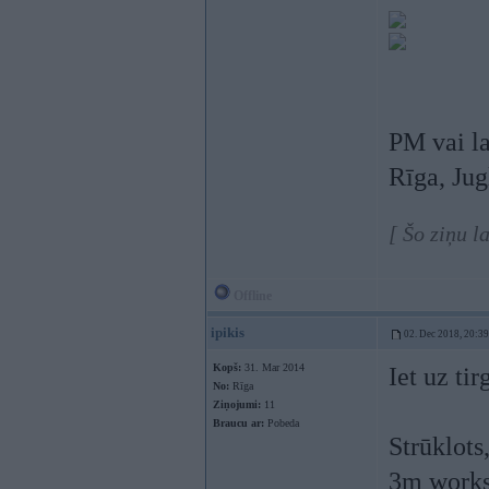
PM vai l
Rīga, Ju
[ Šo ziņu l
Offline
ipikis
02. Dec 2018, 20:39
Kopš:
31. Mar 2014
Iet uz tir
No:
Rīga
Ziņojumi:
11
Braucu ar:
Pobeda
Strūklots
3m work