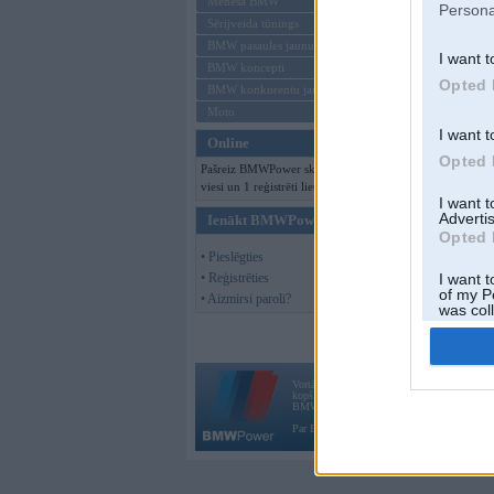
Mēneša BMW
Persona
Sērijveida tūnings
BMW pasaules jaunumi
I want t
BMW koncepti
Opted 
BMW konkurentu jaunumi
Moto
I want t
Online
Opted 
Pašreiz BMWPower skatās 138
viesi un 1 reģistrēti lietotāji.
I want 
Advertis
Ienākt BMWPower
Opted 
• Pieslēgties
• Reģistrēties
I want t
of my P
• Aizmirsi paroli?
was col
Opted 
Vortāls BMWPower.lv darbojas
kopš 2002. gada 14. maija. Tas nav auto klubs
BMW AG.
Par BMWPower
|
Kontakti
|
Reklāma