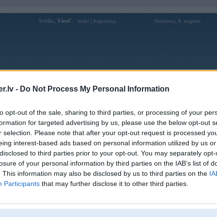
Sveiks,
Viesi!
|
Sestdiena, 8. augusts
Ienākt
Reģistrācija
Forums
Galerijas
Reģistrācija
Lietotāji
Meklētājs
.lv -
Do Not Process My Personal Information
Lietotāja archiebald profils
to opt-out of the sale, sharing to third parties, or processing of your per
formation for targeted advertising by us, please use the below opt-out s
Pēdējo reizi manīts: 05. Jun 2026, 15:26
r selection. Please note that after your opt-out request is processed y
eing interest-based ads based on personal information utilized by us or
Lietotājvārds:
archiebald
disclosed to third parties prior to your opt-out. You may separately opt-
Pilsēta:
Rīga
losure of your personal information by third parties on the IAB’s list of
Ziņojumi forumā:
24
. This information may also be disclosed by us to third parties on the
IA
Participants
that may further disclose it to other third parties.
Pēdējie ziņojumi forumā
[
]