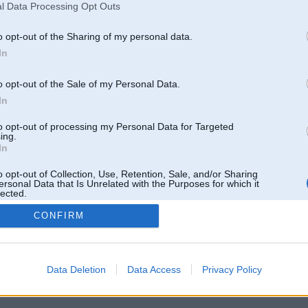
l Data Processing Opt Outs
o opt-out of the Sharing of my personal data.
In
o opt-out of the Sale of my Personal Data.
In
to opt-out of processing my Personal Data for Targeted
ing.
In
o opt-out of Collection, Use, Retention, Sale, and/or Sharing
ersonal Data that Is Unrelated with the Purposes for which it
lected.
Out
CONFIRM
 un nav saistīts ar
Galvena
|
Forums
|
Galerijas
|
Reģistrācija
|
Lietotaāji
|
Meklētājs
|
Reklā
Data Deletion
Data Access
Privacy Policy